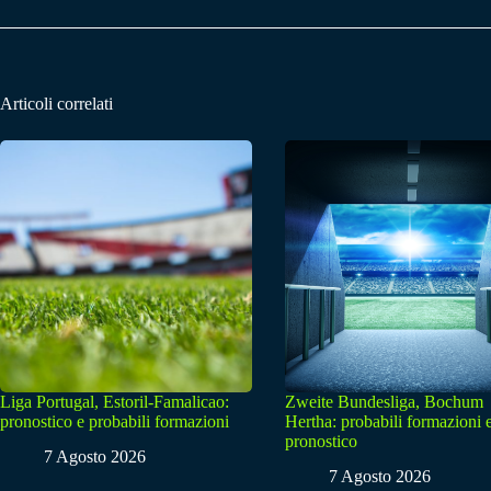
Articoli correlati
Liga Portugal, Estoril-Famalicao:
Zweite Bundesliga, Bochum
pronostico e probabili formazioni
Hertha: probabili formazioni 
pronostico
7 Agosto 2026
7 Agosto 2026