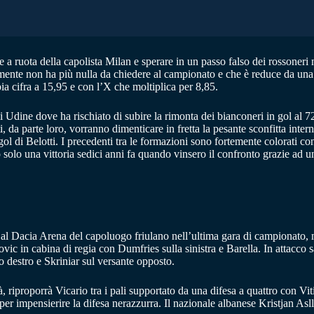
 ruota della capolista Milan e sperare in un passo falso dei rossoneri n
mente non ha più nulla da chiedere al campionato e che è reduce da una ser
a cifra a 15,95 e con l’X che moltiplica per 8,85.
 di Udine dove ha rischiato di subire la rimonta dei bianconeri in gol al
i, da parte loro, vorranno dimenticare in fretta la pesante sconfitta inte
gol di Belotti. I precedenti tra le formazioni sono fortemente colorati con
vo solo una vittoria sedici anni fa quando vinsero il confronto grazie ad
ro al Dacia Arena del capoluogo friulano nell’ultima gara di campionat
ic in cabina di regia con Dumfries sulla sinistra e Barella. In attacco
o destro e Skriniar sul versante opposto.
, riproporrà Vicario tra i pali supportato da una difesa a quattro con Vit
r impensierire la difesa nerazzurra. Il nazionale albanese Kristjan Aslla