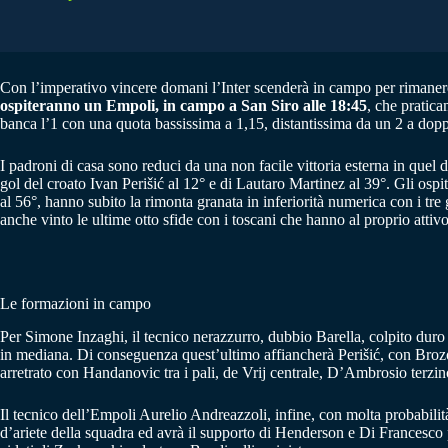
Con l’imperativo vincere domani l’Inter scenderà in campo per rimanere a
ospiteranno un Empoli, in campo a San Siro alle 18:45
, che pratica
banca l’1 con una quota bassissima a 1,15, distantissima da un 2 a doppi
I padroni di casa sono reduci da una non facile vittoria esterna in quel
gol del croato Ivan Perišić al 12° e di Lautaro Martinez al 39°. Gli ospit
al 56°, hanno subito la rimonta granata in inferiorità numerica con i tre 
anche vinto le ultime otto sfide con i toscani che hanno al proprio atti
Le formazioni in campo
Per Simone Inzaghi, il tecnico nerazzurro, dubbio Barella, colpito du
in mediana. Di conseguenza quest’ultimo affiancherà Perišić, con Brozov
arretrato con Handanovic tra i pali, de Vrij centrale, D’Ambrosio terzin
Il tecnico dell’Empoli Aurelio Andreazzoli, infine, con molta probabilità
d’ariete della squadra ed avrà il supporto di Henderson e Di Francesco pe