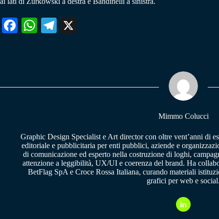
ai lati di Zurkowski a destra e Bandinelli a sinistra.
Fa
W
Te
X
ce
ha
le
bo
ts
gr
ok
A
a
pp
m
Mimmo Colucci
Graphic Design Specialist e Art director con oltre vent’anni di e
editoriale e pubblicitaria per enti pubblici, aziende e organizzazi
di comunicazione ed esperto nella costruzione di loghi, campagne
attenzione a leggibilità, UX/UI e coerenza del brand. Ha collab
BetFlag SpA e Croce Rossa Italiana, curando materiali istituzion
grafici per web e social