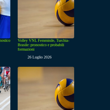
nostico
Volley VNL Femminile, Turchia-
Brasile: pronostico e probabili
formazioni
26 Luglio 2026