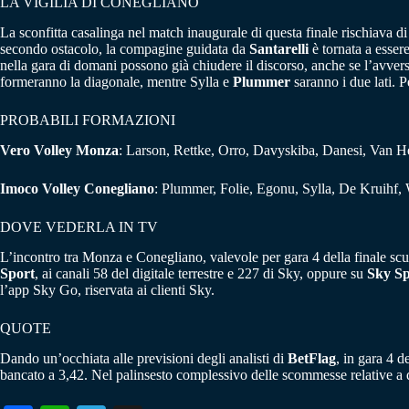
LA VIGILIA DI CONEGLIANO
La sconfitta casalinga nel match inaugurale di questa finale rischiava 
secondo ostacolo, la compagine guidata da
Santarelli
è tornata a esser
nella gara di domani possono già chiudere il discorso, anche se l’avversa
formeranno la diagonale, mentre Sylla e
Plummer
saranno i due lati. P
PROBABILI FORMAZIONI
Vero Volley Monza
: Larson, Rettke, Orro, Davyskiba, Danesi, Van He
Imoco Volley Conegliano
: Plummer, Folie, Egonu, Sylla, De Kruihf, 
DOVE VEDERLA IN TV
L’incontro tra Monza e Conegliano, valevole per gara 4 della finale scu
Sport
, ai canali 58 del digitale terrestre e 227 di Sky, oppure su
Sky Sp
l’app Sky Go, riservata ai clienti Sky.
QUOTE
Dando un’occhiata alle previsioni degli analisti di
BetFlag
, in gara 4 d
bancato a 3,42. Nel palinsesto complessivo delle scommesse relative a