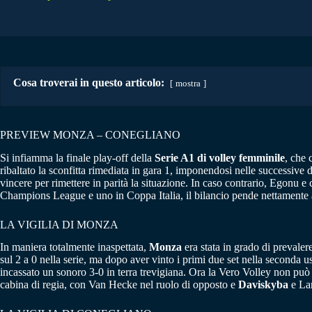
Cosa troverai in questo articolo:
mostra
PREVIEW MONZA – CONEGLIANO
Si infiamma la finale play-off della
Serie A1 di volley femminile
, che 
ribaltato la sconfitta rimediata in gara 1, imponendosi nelle successive 
vincere per rimettere in parità la situazione. In caso contrario, Egonu e
Champions League e uno in Coppa Italia, il bilancio pende nettamente a 
LA VIGILIA DI MONZA
In maniera totalmente inaspettata,
Monza
era stata in grado di prevaler
sul 2 a 0 nella serie, ma dopo aver vinto i primi due set nella seconda u
incassato un sonoro 3-0 in terra trevigiana. Ora la Vero Volley non può 
cabina di regia, con Van Hecke nel ruolo di opposto e
Daviskyba
e Lar