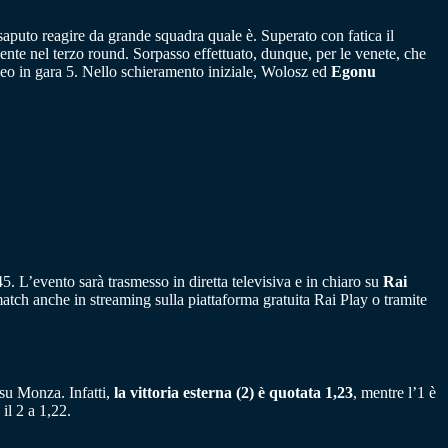
saputo reagire da grande squadra quale è. Superato con fatica il
ente nel terzo round. Sorpasso effettuato, dunque, per le venete, che
rneo in gara 5. Nello schieramento iniziale, Wolosz ed
Egonu
. L’evento sarà trasmesso in diretta televisiva e in chiaro su
Rai
l match anche in streaming sulla piattaforma gratuita Rai Play o tramite
 su Monza. Infatti,
la vittoria esterna (2) è quotata 1,23
, mentre l’1 è
il 2 a 1,22.