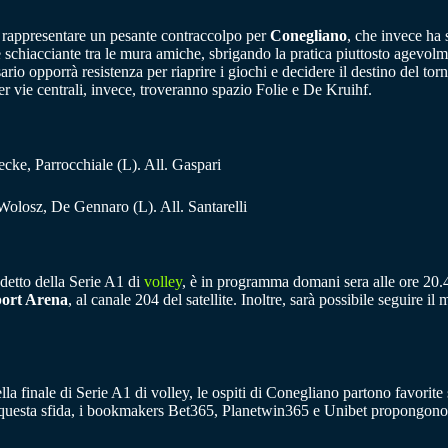
di rappresentare un pesante contraccolpo per
Conegliano
, che invece ha 
e schiacciante tra le mura amiche, sbrigando la pratica piuttosto agevolm
rio opporrà resistenza per riaprire i giochi e decidere il destino del to
er vie centrali, invece, troveranno spazio Folie e De Kruihf.
cke, Parrocchiale (L). All. Gaspari
Wolosz, De Gennaro (L). All. Santarelli
detto della Serie A1 di
volley
, è in programma domani sera alle ore 20.45
ort Arena
, al canale 204 del satellite. Inoltre, sarà possibile seguire i
ella finale di Serie A1 di volley, le ospiti di Conegliano partono favorite
 questa sfida, i bookmakers Bet365, Planetwin365 e Unibet propongono 