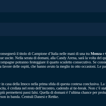
consegnerà il titolo di Campione d’Italia nelle mani di una tra
Monza
e
due uscite. Nella serata di domani, alla Candy Arena, sarà la volta del q
 compagne potranno festeggiare il quarto scudetto consecutivo. Se conside
favore delle ospiti, che hanno avuto la meglio in otto occasioni. Le pa
e in casa della Imoco nella prima sfida di questa contesa conclusiva. L
scita, è crollata nel resto dell’incontro, cadendo al tie-break. Non c’è s
più permettersi passi falsi. Quella di domani è l’ultima chance per prolu
son in banda. Centrali Danesi e Rettke.