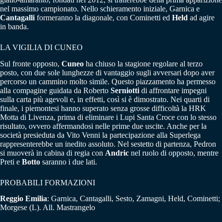
nel massimo campionato. Nello schieramento iniziale, Garnica e
Cantagalli
formeranno la diagonale, con Cominetti ed
Held
ad agire
in banda.
LA VIGILIA DI CUNEO
Sul fronte opposto,
Cuneo
ha chiuso la stagione regolare al terzo
posto, con due sole lunghezze di vantaggio sugli avversari dopo aver
percorso un cammino molto simile. Questo piazzamento ha permesso
alla compagine guidata da Roberto
Serniotti
di affrontare impegni
sulla carta più agevoli e, in effetti, così si è dimostrato. Nei quarti di
finale, i piemontesi hanno superato senza grosse difficoltà la HRK
Motta di Livenza, prima di eliminare i Lupi Santa Croce con lo stesso
risultato, ovvero affermandosi nelle prime due uscite. Anche per la
società presieduta da Vito Venni la partecipazione alla Superlega
rappresenterebbe un inedito assoluto. Nel sestetto di partenza, Pedron
si muoverà in cabina di regia con
Andric
nel ruolo di opposto, mentre
Preti e
Botto
saranno i due lati.
PROBABILI FORMAZIONI
Reggio Emilia
: Garnica, Cantagalli, Sesto, Zamagni, Held, Cominetti;
Morgese (L). All. Mastrangelo