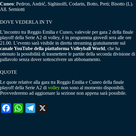
Cuneo
: Pedron, Andrić, Sighinolfi, Codarin, Botto, Preti; Bisotto (L).
All. Serniotti
DOVE VEDERLA IN TV
L’incontro tra Reggio Emilia e Cuneo, valevole per gara 2 della finale
playoff della Serie A2 di volley, è in programma giovedì sera alle ore
21.00. L’evento sarà visibile in diretta streaming gratuitamente sul
canale YouTube della piattaforma
Volleyball World
, che ha
ottenuto la possibilità di trasmettere le partite della seconda divisione di
pallavolo senza dover sottoscrivere un abbonamento.
QUOTE
Le quote relative alla gara tra Reggio Emilia e Cuneo della finale
playoff della Serie A2 di
volley
non sono al momento disponibili.
Provvederemo ad aggiornare la sezione non appena sarà possibile.
Fa
W
Te
X
ce
ha
le
bo
ts
gr