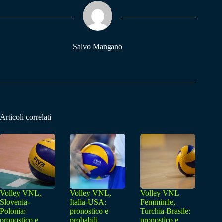
ok
A
a
pp
m
Salvo Mangano
Articoli correlati
Volley VNL,
Volley VNL,
Volley VNL
Slovenia-
Italia-USA:
Femminile,
Polonia:
pronostico e
Turchia-Brasile:
pronostico e
probabili
pronostico e