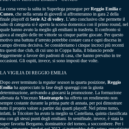
La corsa verso la salita in Superlega prosegue per
Reggio Emilia
e
Cuneo
, che nella serata di giovedì si affronteranno in gara 2 della
finale playoff di
Serie A2 di volley
. L’atto conclusivo che permette il
salto di categoria si è aperto la scorsa domenica con il primo round, nel
quale hanno avuto la meglio gli emiliani in trasferta. Il confronto si
gioca al meglio delle tre vittorie su cinque partite giocate. Per questo
motivo una battuta d’arresto potrebbe costare cara e ogni discesa in
campo diventa decisiva. Se consideriamo i cinque incroci più recenti
tra questi due club, di cui uno in Coppa Italia, il bilancio pende
leggermente a favore dei padroni di casa, che hanno prevalso in tre
occasioni. Gli ospiti, invece, si sono imposti due volte.
LA VIGILIA DI REGGIO EMILIA
Dopo aver terminato la
regular season
in quarta posizione,
Reggio
Emilia
ha approcciato la fase degli spareggi con la giusta
determinazione, arrivando a giocarsi la promozione. La formazione
allenata da Vincenzo
Mastrangelo
ha offerto un rendimento non
sempre costante durante la prima parte di annata, per poi dimostrare
tutto il proprio valore a partire dai quarti playoff. Nel primo turno,
infatti, la Tricolore ha avuto la meglio su Castellana, quinta classificata
ma con gli stessi punti degli emiliani. In semifinale, invece, è stata la
super favorita Bergamo, dominatrice del torneo, a soccombere. Per i
giallo-amaranto, fondati nel 2012, si tratterebbe della prima apparizione