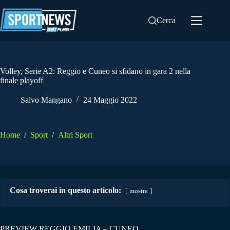
Salta
al
Cerca
contenuto
Volley, Serie A2: Reggio e Cuneo si sfidano in gara 2 nella
finale playoff
Salvo Mangano
24 Maggio 2022
Home
/
Sport
/
Altri Sport
Cosa troverai in questo articolo:
mostra
PREVIEW REGGIO EMILIA – CUNEO