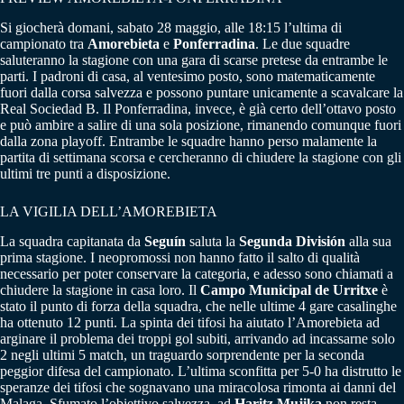
Si giocherà domani, sabato 28 maggio, alle 18:15 l’ultima di
campionato tra
Amorebieta
e
Ponferradina
. Le due squadre
saluteranno la stagione con una gara di scarse pretese da entrambe le
parti. I padroni di casa, al ventesimo posto, sono matematicamente
fuori dalla corsa salvezza e possono puntare unicamente a scavalcare la
Real Sociedad B. Il Ponferradina, invece, è già certo dell’ottavo posto
e può ambire a salire di una sola posizione, rimanendo comunque fuori
dalla zona playoff. Entrambe le squadre hanno perso malamente la
partita di settimana scorsa e cercheranno di chiudere la stagione con gli
ultimi tre punti a disposizione.
LA VIGILIA DELL’AMOREBIETA
La squadra capitanata da
Seguín
saluta la
Segunda División
alla sua
prima stagione. I neopromossi non hanno fatto il salto di qualità
necessario per poter conservare la categoria, e adesso sono chiamati a
chiudere la stagione in casa loro. Il
Campo Municipal de Urritxe
è
stato il punto di forza della squadra, che nelle ultime 4 gare casalinghe
ha ottenuto 12 punti. La spinta dei tifosi ha aiutato l’Amorebieta ad
arginare il problema dei troppi gol subiti, arrivando ad incassarne solo
2 negli ultimi 5 match, un traguardo sorprendente per la seconda
peggior difesa del campionato. L’ultima sconfitta per 5-0 ha distrutto le
speranze dei tifosi che sognavano una miracolosa rimonta ai danni del
Malaga. Sfumato l’obiettivo salvezza, ad
Haritz Mujika
non resta