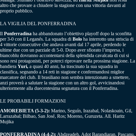
altro che provare a chiudere la stagione con una vittoria davanti al
proprio pubblico.
LA VIGILIA DEL PONFERRADINA
Il
Ponferradina
ha abbandonato l’obiettivo playoff dopo la sconfitta
per 3-0 con il Leganés. La squadra di
Bolo
ha interrotto una striscia di
4 vittorie consecutive che andava avanti dal 17 aprile, perdendo le
ultime due con un parziale di 5-0. Dopo aver sfiorato l’impresa, i
biancoblu dovranno accontentarsi della splendida cavalcata di cui si
sono resi protagonisti, per poterci riprovare nella prossima stagione. La
bandiera
Yuri,
a quasi 40 anni, ha trascinato la sua squadra in
classifica, segnando a 14 reti in stagione e confermandosi miglior
marcatore del club. Il brasiliano non sembra intenzionato a smettere,
anzi proverà a salutare la stagione con un altro gol, avvicinandosi
ulteriormente alla duecentesima segnatura con il Ponferradina.
LE PROBABILI FORMAZIONI
AMOREBIETA (5-3-2):
Marino, Seguín, Irazabal, Nolaskoain, Gil,
Larrazabal; Bilbao, San José, Ros; Moreno, Guruzeta. All. Haritz
Mujika
PONFERRADINA (4-4-2):
Abdzeadeh, Adot Barandiaran, Pascanu,