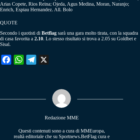
Arias Copete, Rios Reina; Ojeda, Agus Medina, Moran, Naranjo;
Enrich, Espiau Hernandez. All. Bolo
QUOTE
Secondo i quotisti di
Betflag
sarà una gara molto tirata, con la squadra
di casa favorita a
2.10
. Lo stesso risultato si trova a 2.05 su Goldbet e
Sisal.
Fa
W
Te
X
ce
ha
le
bo
ts
gr
ok
A
a
pp
m
Redazione MME
Questi contenuti sono a cura di MMEuropa,
realtà editoriale che su Sportnews.BetFlag cura e