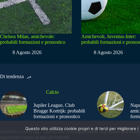
Chelsea Milan, amichevole:
Amichevoli, Juventus-Inter:
probabili formazioni e pronostico
probabili formazioni e pronos
8 Agosto 2026
8 Agosto 2026
Di tendenza
Calcio
Jupiler League, Club
Napo
Brugge Kortrijk: probabili
amic
formazioni e pronostico
form
Questo sito utilizza cookie propri e di terzi per migliorar
SportNews.BetFlag - Questo sito non rappresenta una testata giornalist
aggiornato senza alcuna periodicità