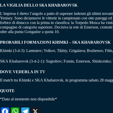
LA VIGILIA DELLO
SKA KHABAROVSK
L’impresa è dietro l’angolo a patto di superare indenni gli ultimi nov
Yenisey. Sono diciannove le vittorie in campionato con otto pareggi ed un
forbice di distacco con la prima in classifica: la Torpedo Mosca ha vin
compagine di categoria superiore. Decisiva la rete di Emerson, centrale d
oltre alla punta Gongadze a quota 10.
PROBABILI FORMAZIONI KHIMKI – SKA KHABAROVSK
Khimki (3-4-3): Lantratov; Volkov, Tikhiy, Grigalava; Bozhenov, Fil
SKA Khabarovsk (3-4-2-1): Sugrobov; Fomin, Emerson, Shishcenko; M
DOVE VEDERLA IN TV
Il match tra Khimki e SKA Khabarovsk, in programma sabato 28 maggio 
QUOTE
*Dato al momento non disponibile*
Fa
W
Te
X