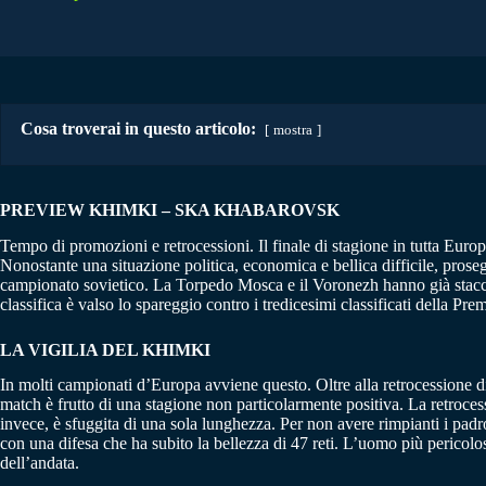
Cosa troverai in questo articolo:
mostra
PREVIEW
KHIMKI – SKA KHABAROVSK
Tempo di promozioni e retrocessioni. Il finale di stagione in tutta Europa
Nonostante una situazione politica, economica e bellica difficile, prose
campionato sovietico. La Torpedo Mosca e il Voronezh hanno già staccat
classifica è valso lo spareggio contro i tredicesimi classificati della Pr
LA VIGILIA DEL KHIMKI
In molti campionati d’Europa avviene questo. Oltre alla retrocessione dir
match è frutto di una stagione non particolarmente positiva. La retroces
invece, è sfuggita di una sola lunghezza. Per non avere rimpianti i padron
con una difesa che ha subito la bellezza di 47 reti. L’uomo più pericolo
dell’andata.