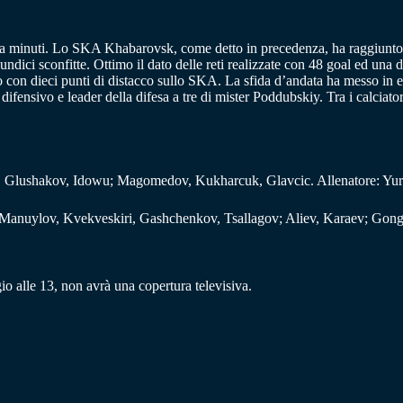
anta minuti. Lo SKA Khabarovsk, come detto in precedenza, ha raggiunto 
dici sconfitte. Ottimo il dato delle reti realizzate con 48 goal ed una di
to con dieci punti di distacco sullo SKA. La sfida d’andata ha messo in 
ifensivo e leader della difesa a tre di mister Poddubskiy. Tra i calciato
in, Glushakov, Idowu; Magomedov, Kukharcuk, Glavcic. Allenatore: Yur
anuylov, Kvekveskiri, Gashchenkov, Tsallagov; Aliev, Karaev; Gonga
alle 13, non avrà una copertura televisiva.