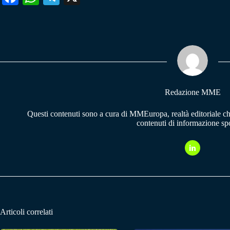
ce
ha
le
bo
ts
gr
ok
A
a
pp
m
Redazione MME
Questi contenuti sono a cura di MMEuropa, realtà editoriale c
contenuti di informazione spo
Articoli correlati