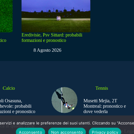
Eredivisie, Psv Sittard: probabili
tico
formazioni e pronostico
8 Agosto 2026
Calcio
Tennis
li Osasuna,
Musetti Mejia, 2T
hevole: probabili
Montreal: pronostico e
azioni e pronostico
dove vederla
e i servizi e analizzare le preferenze dei suoi utenti. Cliccando su "Acco
ica in quanto viene
Sede Legal
Acconsento
Non acconsento
Privacy policy