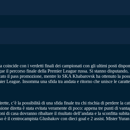
 coincide con i verdetti finali dei campionati con gli ultimi posti disponi
gue il percorso finale della Premier League russa. Si stanno disputando, 
o il pass promozione, mentre lo SKA Khabarovsk ha ottenuto la possibili
emier League. Insomma una sfida tra andata e ritorno che unisce le caratte
ette, c’è la possibilità di una sfida finale tra chi rischia di perdere la
sione diretta è stata evitata veramente di poco: appena tre punti di van
i di casa dovranno ribaltare il risultato dell’andata e la sconfitta subita
so è il centrocampista Glushakov con dieci goal e 2 assist. Mister Yuran 