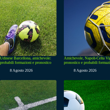
Udinese Barcellona, amichevole:
Amichevole, Napoli-Celta Vi
probabili formazioni e pronostico
pronostico e probabili formaz
8 Agosto 2026
8 Agosto 2026