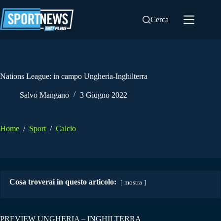
Salta
al
Cerca
contenuto
Nations League: in campo Ungheria-Inghilterra
Salvo Mangano
3 Giugno 2022
Home
/
Sport
/
Calcio
Cosa troverai in questo articolo:
mostra
PREVIEW UNGHERIA – INGHILTERRA