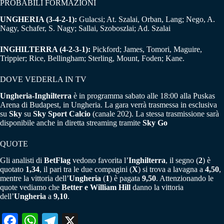
PROBABILI FORMAZIONI
UNGHERIA (3-4-2-1):
Gulacsi; At. Szalai, Orban, Lang; Nego, A.
Nagy, Schafer, S. Nagy; Sallai, Szoboszlai; Ad. Szalai
INGHILTERRA (4-2-3-1):
Pickford; James, Tomori, Maguire,
Trippier; Rice, Bellingham; Sterling, Mount, Foden; Kane.
DOVE VEDERLA IN TV
Ungheria-Inghilterra
è in programma sabato alle 18:00 alla Puskas
Arena di Budapest, in Ungheria. La gara verrà trasmessa in esclusiva
su
Sky
su
Sky Sport Calcio
(canale 202). La stessa trasmissione sarà
disponibile anche in diretta streaming tramite
Sky Go
QUOTE
Gli analisti di
BetFlag
vedono favorita l’
Inghilterra
, il segno (
2
) è
quotato
1,34
, il pari tra le due compagini (
X
) si trova a lavagna a
4,50
,
mentre la vittoria dell’
Ungheria
(
1
) è pagata
9,50
. Attenzionando le
quote vediamo che
Better e William Hill
danno la vittoria
dell’
Ungheria
a
9,10
.
Fa
W
Te
X