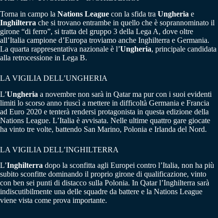
Torna in campo la
Nations League
con la sfida tra
Ungheria
e
Inghilterra
che si trovano entrambe in quello che è soprannominato il
girone “di ferro”, si tratta del gruppo 3 della Lega A, dove oltre
all’Italia campione d’Europa troviamo anche Inghilterra e Germania.
La quarta rappresentativa nazionale è l’
Ungheria
, principale candidata
alla retrocessione in Lega B.
LA VIGILIA DELL’UNGHERIA
L’
Ungheria
a novembre non sarà in Qatar ma pur con i suoi evidenti
limiti lo scorso anno riuscì a mettere in difficoltà Germania e Francia
ad Euro 2020 e tenterà rendersi protagonista in questa edizione della
Nations League. L’Italia è avvisata. Nelle ultime quattro gare giocate
ha vinto tre volte, battendo San Marino, Polonia e Irlanda del Nord.
LA VIGILIA DELL’INGHILTERRA
L’
Inghilterra
dopo la sconfitta agli Europei contro l’Italia, non ha più
subito sconfitte dominando il proprio girone di qualificazione, vinto
con ben sei punti di distacco sulla Polonia. In Qatar l’Inghilterra sarà
indiscutibilmente una delle squadre da battere e la Nations League
viene vista come prova importante.