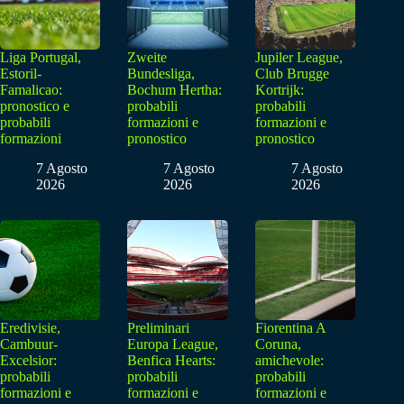
Liga Portugal,
Zweite
Jupiler League,
Estoril-
Bundesliga,
Club Brugge
Famalicao:
Bochum Hertha:
Kortrijk:
pronostico e
probabili
probabili
probabili
formazioni e
formazioni e
formazioni
pronostico
pronostico
7 Agosto
7 Agosto
7 Agosto
2026
2026
2026
Eredivisie,
Preliminari
Fiorentina A
Cambuur-
Europa League,
Coruna,
Excelsior:
Benfica Hearts:
amichevole:
probabili
probabili
probabili
formazioni e
formazioni e
formazioni e