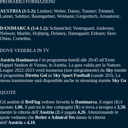
PROBABILI FORMAZIONI
AUSTRIA (3-5-2):
Lindner; Wober, Danso, Trauner; Trimmel,
Laimer, Sabitzer, Baumgartner, Weimann; Gregoritsch, Arnautovic.
DANIMARCA (3-4-1-2):
Schmeichel; Vestergaard, Andersen,
Nelsson; Maehle, Hojbjerg, Delaney, Damsgaard; Eriksen; Skov
Olsen, Cornelius.
DOVE VEDERLA IN TV
Austria-Danimarca
è in programma lunedì alle 20:45 all’Ernst
Happel Stadion di Vienna, in Austria. La gara valida per la Nations
League 2022-2023 verrà trasmessa (non integralmente) da
Sky
tramite
il programma
Diretta Gol
su
Sky Sport Football
(canale 203). La
stessa trasmissione sarà disponibile anche in streaming tramite
Sky Go
QUOTE
Gli analisti di
BetFlag
vedono favorita la
Danimarca
, il segno (
1
) è
quotato
1,86
, il pari tra le due compagini (
X
) si trova a lavagna a
3,50
,
mentre la vittoria dell’
Austria
(
2
) è pagata
4,26
. Attenzionando le
quote vediamo che
Better e Admiral Yes
danno la vittoria
dell’
Austria
a
4,10
.