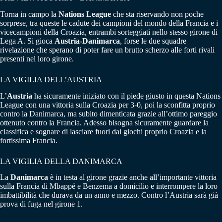
Torna in campo la
Nations League
che sta riservando non poche
sorprese, tra queste le cadute dei campioni del mondo della Francia e i
vicecampioni della Croazia, entrambi sorteggiati nello stesso girone di
Lega A. Si gioca
Austria-Danimarca
, forse le due squadre
rivelazione che sperano di poter fare un brutto scherzo alle forti rivali
presenti nel loro girone.
LA VIGILIA DELL’AUSTRIA
L’
Austria
ha sicuramente iniziato con il piede giusto in questa Nations
League con una vittoria sulla Croazia per 3-0, poi la sconfitta proprio
contro la Danimarca, ma subito dimenticata grazie all’ottimo pareggio
ottenuto contro la Francia. Adesso bisogna sicuramente guardare la
classifica e sognare di lasciare fuori dai giochi proprio Croazia e la
fortissima Francia.
LA VIGILIA DELLA DANIMARCA
La
Danimarca
è in testa al girone grazie anche all’importante vittoria
sulla Francia di Mbappé e Benzema a domicilio e interrompere la loro
imbattibilità che durava da un anno e mezzo. Contro l’Austria sarà già
prova di fuga nel girone 1.