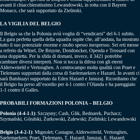
avanti il chiacchieratissimo Lewandowski, in rotta con il Bayern
Monaco, che sarà supportato da Zielinski.
LA VIGILIA DEL BELGIO
Il Belgio sa che la Polonia avrà voglia di “vendicarsi” del 6-1 subito.
La gara perfetta quella della squadra ospite che, all’andata, ha mostrato
tutto il suo potenziale enorme e molto spesso inespresso. Sei reti messe
a referto da Witsel, De Bruyne, Dendoncker, Openda e Trossard con
una doppietta. Per la sfida di domani, invece, il 3421 potrebbe
cambiare diversi interpreti. Non si tocca la difesa con gli eterni
Alderweireld e Vertonghen. A centrocampo molta qualità con Praet e
Tielemans supportati dalla corsa di Saelemaekers e Hazard. In avanti ci
sarà Batshuayi supportato da Eden Hazard e Januzaj. Ricordiamo che
il Belgio ha perso all’esordio per 4-1 contro l’Olanda e ha pareggiato
1-1 contro il Galles.
PROBABILI FORMAZIONI POLONIA – BELGIO
Polonia (4-4-1-1)
: Szczęsny; Cash, Glik, Bednarek, Puchacz;
Szymański, Góralski, Żurkowski, Zalewski; Zieliński; Lewandowski
Belgio (3-4-2-1)
: Mignolet; Castagne, Alderweireld, Vertonghen,
Saelemaekers; Praet, Tielemans, T. Hazard; Januzaj, E. Hazard;