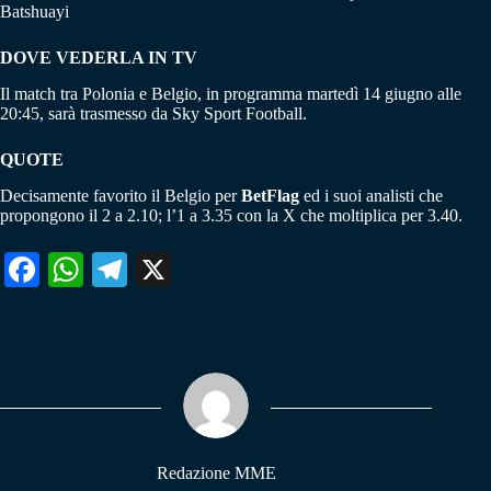
Batshuayi
DOVE VEDERLA IN TV
Il match tra Polonia e Belgio, in programma martedì 14 giugno alle
20:45, sarà trasmesso da Sky Sport Football.
QUOTE
Decisamente favorito il Belgio per
BetFlag
ed i suoi analisti che
propongono il 2 a 2.10; l’1 a 3.35 con la X che moltiplica per 3.40.
Fa
W
Te
X
ce
ha
le
bo
ts
gr
ok
A
a
pp
m
Redazione MME