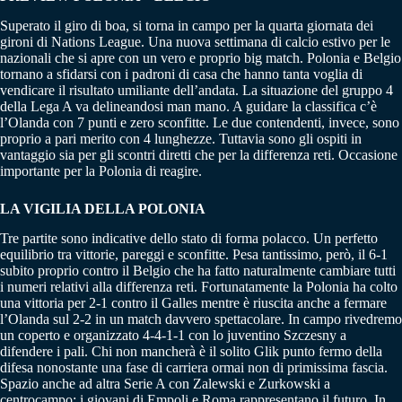
Superato il giro di boa, si torna in campo per la quarta giornata dei
gironi di Nations League. Una nuova settimana di calcio estivo per le
nazionali che si apre con un vero e proprio big match. Polonia e Belgio
tornano a sfidarsi con i padroni di casa che hanno tanta voglia di
vendicare il risultato umiliante dell’andata. La situazione del gruppo 4
della Lega A va delineandosi man mano. A guidare la classifica c’è
l’Olanda con 7 punti e zero sconfitte. Le due contendenti, invece, sono
proprio a pari merito con 4 lunghezze. Tuttavia sono gli ospiti in
vantaggio sia per gli scontri diretti che per la differenza reti. Occasione
importante per la Polonia di reagire.
LA VIGILIA DELLA POLONIA
Tre partite sono indicative dello stato di forma polacco. Un perfetto
equilibrio tra vittorie, pareggi e sconfitte. Pesa tantissimo, però, il 6-1
subito proprio contro il Belgio che ha fatto naturalmente cambiare tutti
i numeri relativi alla differenza reti. Fortunatamente la Polonia ha colto
una vittoria per 2-1 contro il Galles mentre è riuscita anche a fermare
l’Olanda sul 2-2 in un match davvero spettacolare. In campo rivedremo
un coperto e organizzato 4-4-1-1 con lo juventino Szczesny a
difendere i pali. Chi non mancherà è il solito Glik punto fermo della
difesa nonostante una fase di carriera ormai non di primissima fascia.
Spazio anche ad altra Serie A con Zalewski e Zurkowski a
centrocampo: i giovani di Empoli e Roma rappresentano il futuro. In