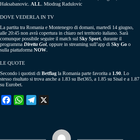
Haksabanovic.
ALL
. Miodrag Radulovic
DOVE VEDERLA IN TV
La partita tra Romania e Montenegro di domani, martedì 14 giugno,
alle 20:45 non avrà copertura in chiaro nel territorio italiano. Sarà
comunque possibile seguire il match sul
Sky Sport
, durante il
programma
Diretta
Gol
, oppure in streaming sull’app di
Sky Go
o
sulla piattaforma
NOW
.
LE QUOTE
Secondo i quotisti di
Betflag
la Romania parte favorita a
1.90
. Lo
stesso risultato si trova anche a 1.83 su Bet365, a 1.85 su Sisal e a 1.87
su Eurobet.
Fa
W
Te
X
ce
ha
le
bo
ts
gr
ok
A
a