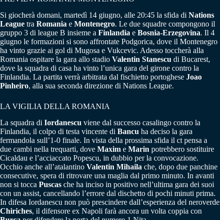
Si giocherà domani, martedì 14 giugno, alle 20:45 la sfida di
Nations
League
tra
Romania
e
Montenegro
. Le due squadre compongono il
gruppo 3 di league B insieme a
Finlandia
e
Bosnia-Erzegovina
. Il 4
giugno le formazioni si sono affrontate Podgorica, dove il Montenegro
ha vinto grazie ai gol di Mugosa e Vukcevic. Adesso toccherà alla
Romania ospitare la gara allo stadio
Valentin
Stanescu
di Bucarest,
dove la squadra di casa ha vinto l’unica gara del girone contro la
Finlandia. La partita verrà arbitrata dal fischietto portoghese
Joao
Pinheiro
, alla sua seconda direzione di Nations League.
LA VIGILIA DELLA ROMANIA
La squadra di
Iordanescu
viene dal successo casalingo contro la
Finlandia, il colpo di testa vincente di
Bancu
ha deciso la gara
fermandola sull’1-0 finale. In vista della prossima sfida il ct pensa a
due cambi nella trequarti, dove
Maxim
e
Marin
potrebbero sostituire
Cicaldau e l’acciaccato Popescu, in dubbio per la convocazione.
Occhio anche all’atalantino
Valentin Mihaila
che, dopo due panchine
consecutive, spera di ritrovare una maglia dal primo minuto. In avanti
non si tocca
Puscas
che ha inciso in positivo nell’ultima gara dei suoi
con un assist, cancellando l’errore dal dischetto di pochi minuti prima.
In difesa Iordanescu non può prescindere dall’esperienza del neroverde
Chiriches
, il difensore ex Napoli farà ancora un volta coppia con
Burca
per difendere la porta del numero 1 Nita.