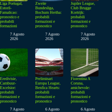
Liga Portugal,
Zweite
Jupiler League,
Estoril-
Bundesliga,
Club Brugge
Famalicao:
Bochum Hertha:
Kortrijk:
pronostico e
probabili
probabili
probabili
formazioni e
formazioni e
formazioni
pronostico
pronostico
7 Agosto
7 Agosto
7 Agosto
2026
2026
2026
Eredivisie,
Preliminari
Fiorentina A
Cambuur-
Europa League,
Coruna,
Excelsior:
Benfica Hearts:
amichevole:
probabili
probabili
probabili
formazioni e
formazioni e
formazioni e
pronostico
pronostico
pronostico
7 Agosto
6 Agosto
6 Agosto