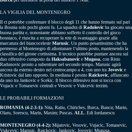
LA VIGILIA DEL MONTENEGRO
Il ct potrebbe confermare il blocco degli 11 che hanno fermato sul pari
la Bosnia solo pochi giorni fa. La squadra di
Radulovic
ha giocato una
buona partita e, nonostante abbiano sofferto il controllo del gioco
bosniaco, è riuscita a recuperare la rete di svantaggio grazie alla
marcatura del biancoceleste
Marusic
. Un punto pesantissimo che ha
permesso al Montenegro di allontanare l’ultimo posto, mantenendo la
classifica del girone cortissima. Il tecnico potrebbe puntare ancora sul
duo offensivo composto da
Haksabanovic
e
Mugosa
, con Risto
Radunovic pronto a subentrare nel secondo tempo. Marusic agirà
ancora da esterno destro nel centrocampo a 4, con uno tra
Jovovic
e
Kristovic dal lato opposto. In mediana è pronto
Raickovic
, affiancato
da uno tra Jankovic e Scekic. Il blocco difensivo non si tocca con
Vujacic e Tomasevic centrali e Vesovic e Vukcevic terzini.
LE PROBABILI FORMAZIONI
ROMANIA
(4-2-3-1):
Nita, Ratiu, Chiriches, Burca, Bancu; Marin,
Olaru, Sorescu, Marin, Maxim; Puscas.
ALL
. Edi Iordanescu
MONTENEGRO (4-4-2):
Mijatovic, Vesovic, Vujacic, Tomasevic,
Vukcevic; Marusic, Raickovic, Jankovic, Jovovic; Mugosa,