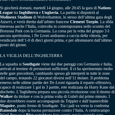
Si giocherà domani, martedì 14 giugno, alle 20:45 la gara di
Nations
League
tra
Inghilterra
e
Ungheria
. La partita si disputerà al
Molineux
Stadium
di Wolverhamton, lo stesso dell’ultima gara degli
Azzurri
, e verrà diretta dall’arbitro francese
Clement
Turpin
. La sfida
interessa anche l’Italia, coinvolta in contemporanea nello scontro del
Borussia Park con la Germania. La corsa per la vetta del gruppo 3 è
ancora apertissima, i
Tre
Leoni
andranno a caccia della vittoria, per
vendicarsi dell’1-0 di dieci giorni prima, e per allontanarsi dall’ultimo
posto del girone.
LA VIGILIA DELL’INGHILTERRA
La squadra si
Southgate
viene dai due pareggi con Germania e Italia,
arrivati al termine di prestazioni sufficienti. Il ct ha sperimentato molto
nelle gare precedenti, cambiando spesso gli interpreti in tutte le zone
del campo, testando 22 giocatori diversi nell’11 titolare. Il problema
emerso nelle ultime partite dei
Tre
Leoni
riguarda il reparto offensivo,
capace di realizzare 1 gol in 3 partite, rete realizzata da Harry Kane dal
dischetto. L’Inghilterra prepara una piccola rivoluzione con il ritorno di
Walker
da titolare e con la prima volta di Guhéi dal primo minuto. I
due dovrebbero essere accompagnati da Trippier e dall’inamovibile
Maguire
, punto fermo di Southgate. Tra i pali va verso la conferma
Ramsdale
dopo la buona prestazione contro l’Italia. A centrocampo
Ward-Prowse e
Rice
potrebbero fare coppia per la seconda gara