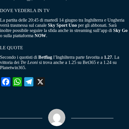
DOVE VEDERLA IN TV
La partita delle 20:45 di martedì 14 giugno tra Inghilterra e Ungheria
verrà trasmessa sul canale
Sky
Sport
Uno
per gli abbonati. Sarà
inoltre possibile seguire la sfida anche in streaming sull’app di
Sky
Go
o sulla piattaforma
NOW
.
LE QUOTE
Secondo i quotisti di
Betflag
l’Inghilterra parte favorita a
1.27
. La
vittoria dei
Tre
Leoni
si trova anche a 1.25 su Bet365 e a 1.24 su
Planetwin365.
Fa
W
Te
X
ce
ha
le
bo
ts
gr
ok
A
a
pp
m