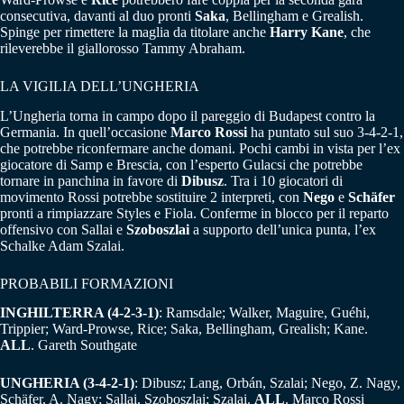
consecutiva, davanti al duo pronti
Saka
, Bellingham e Grealish.
Spinge per rimettere la maglia da titolare anche
Harry
Kane
, che
rileverebbe il giallorosso Tammy Abraham.
LA VIGILIA DELL’UNGHERIA
L’Ungheria torna in campo dopo il pareggio di Budapest contro la
Germania. In quell’occasione
Marco
Rossi
ha puntato sul suo 3-4-2-1,
che potrebbe riconfermare anche domani. Pochi cambi in vista per l’ex
giocatore di Samp e Brescia, con l’esperto Gulacsi che potrebbe
tornare in panchina in favore di
Dibusz
. Tra i 10 giocatori di
movimento Rossi potrebbe sostituire 2 interpreti, con
Nego
e
Schäfer
pronti a rimpiazzare Styles e Fiola. Conferme in blocco per il reparto
offensivo con Sallai e
Szoboszlai
a supporto dell’unica punta, l’ex
Schalke Adam Szalai.
PROBABILI FORMAZIONI
INGHILTERRA (4-2-3-1)
: Ramsdale; Walker, Maguire, Guéhi,
Trippier; Ward-Prowse, Rice; Saka, Bellingham, Grealish; Kane.
ALL
. Gareth Southgate
UNGHERIA (3-4-2-1)
: Dibusz; Lang, Orbán, Szalai; Nego, Z. Nagy,
Schäfer, A. Nagy; Sallai, Szoboszlai; Szalai.
ALL
. Marco Rossi