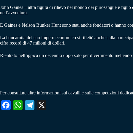
John Gaines – altra figura di rilievo nel mondo dei purosangue e figlio
nell’avventura.
E Gaines e Nelson Bunker Hunt sono stati anche fondatori o hanno comun
La bancarotta del suo impero economico si riflettè anche sulla partecip
cifra record di 47 milioni di dollari.
Rientrato nell’ippica un decennio dopo solo per divertimento mettendo 
Per consultare altre informazioni sui cavalli e sulle competizioni dedicat
Fa
W
Te
X
ce
ha
le
bo
ts
gr