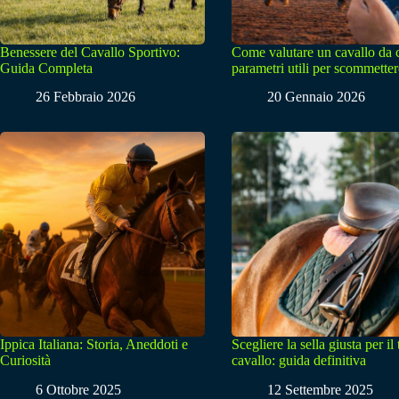
Benessere del Cavallo Sportivo:
Come valutare un cavallo da 
Guida Completa
parametri utili per scommetter
26 Febbraio 2026
20 Gennaio 2026
Ippica Italiana: Storia, Aneddoti e
Scegliere la sella giusta per il
Curiosità
cavallo: guida definitiva
6 Ottobre 2025
12 Settembre 2025