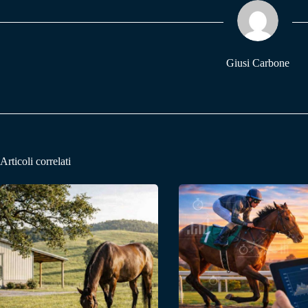
ok
A
a
pp
m
Giusi Carbone
Articoli correlati