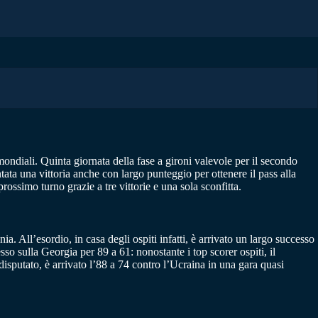
mondiali. Quinta giornata della fase a gironi valevole per il secondo
ata una vittoria anche con largo punteggio per ottenere il pass alla
ossimo turno grazie a tre vittorie e una sola sconfitta.
a. All’esordio, in casa degli ospiti infatti, è arrivato un largo successo
o sulla Georgia per 89 a 61: nonostante i top scorer ospiti, il
disputato, è arrivato l’88 a 74 contro l’Ucraina in una gara quasi