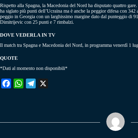
Rispetto alla Spagna, la Macedonia del Nord ha disputato quattro gare. P
ha siglato più punti dell’Ucraina ma è anche la peggior difesa con 342 a
peggio in Georgia con un larghissimo margine dato dal punteggio di 91 
Dimitrijevic con 25 punti e 7 rimbalzi.
DOVE VEDERLA IN TV
Il match tra Spagna e Macedonia del Nord, in programma venerdì 1 lugli
QUOTE
*Dati al momento non disponibili*
Fa
W
Te
X
ce
ha
le
bo
ts
gr
ok
A
a
pp
m