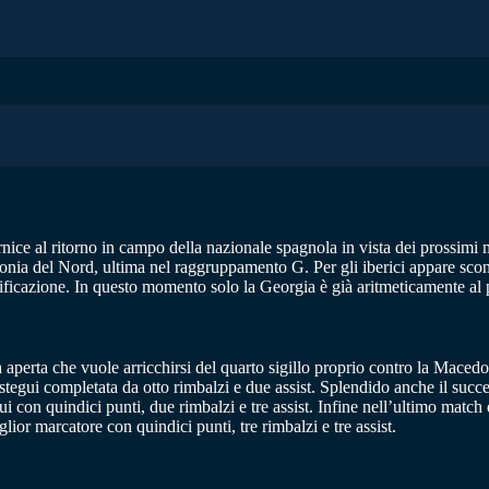
rnice al ritorno in campo della nazionale spagnola in vista dei prossimi 
onia del Nord, ultima nel raggruppamento G. Per gli iberici appare scont
lificazione. In questo momento solo la Georgia è già aritmeticamente al pr
aperta che vuole arricchirsi del quarto sigillo proprio contro la Macedoni
egui completata da otto rimbalzi e due assist. Splendido anche il success
 con quindici punti, due rimbalzi e tre assist. Infine nell’ultimo match 
ior marcatore con quindici punti, tre rimbalzi e tre assist.