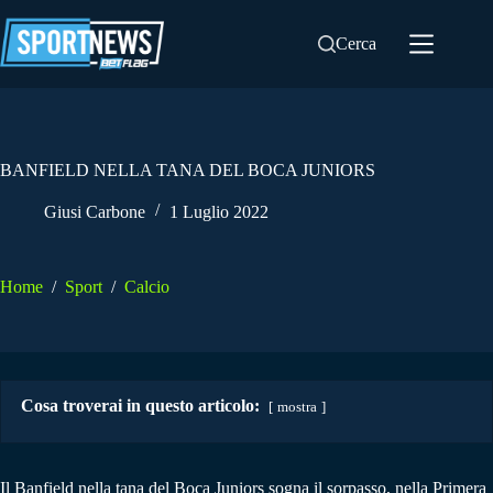
Salta
al
Cerca
contenuto
BANFIELD NELLA TANA DEL BOCA JUNIORS
Giusi Carbone
1 Luglio 2022
Home
/
Sport
/
Calcio
Cosa troverai in questo articolo:
mostra
Il Banfield nella tana del Boca Juniors sogna il sorpasso, nella Primera