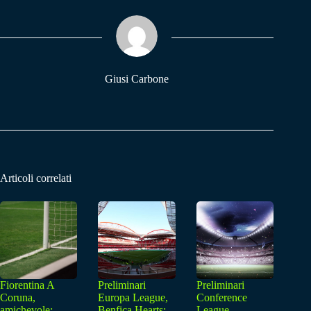
ok
A
a
pp
m
Giusi Carbone
Articoli correlati
Fiorentina A
Preliminari
Preliminari
Coruna,
Europa League,
Conference
amichevole:
Benfica Hearts:
League,