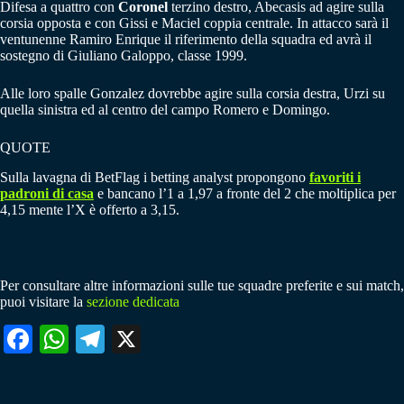
Difesa a quattro con
Coronel
terzino destro, Abecasis ad agire sulla
corsia opposta e con Gissi e Maciel coppia centrale. In attacco sarà il
ventunenne Ramiro Enrique il riferimento della squadra ed avrà il
sostegno di Giuliano Galoppo, classe 1999.
Alle loro spalle Gonzalez dovrebbe agire sulla corsia destra, Urzi su
quella sinistra ed al centro del campo Romero e Domingo.
QUOTE
Sulla lavagna di BetFlag i betting analyst propongono
favoriti i
padroni di casa
e bancano l’1 a 1,97 a fronte del 2 che moltiplica per
4,15 mente l’X è offerto a 3,15.
Per consultare altre informazioni sulle tue squadre preferite e sui match,
puoi visitare la
sezione dedicata
Fa
W
Te
X
ce
ha
le
bo
ts
gr