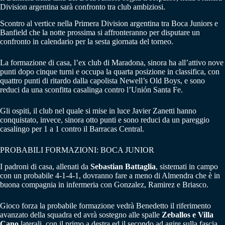
Division argentina sarà confronto tra club ambiziosi.
Scontro al vertice nella Primera Division argentina tra Boca Juniors e
Banfield che la notte prossima si affronteranno per disputare un
confronto in calendario per la sesta giornata del torneo.
La formazione di casa, l’ex club di Maradona, sinora ha all’attivo nove
punti dopo cinque turni e occupa la quarta posizione in classifica, con
quattro punti di ritardo dalla capolista Newell’s Old Boys, e sono
reduci da una sconfitta casalinga contro l’Unión Santa Fe.
Gli ospiti, il club nel quale si mise in luce Javier Zanetti hanno
conquistato, invece, sinora otto punti e sono reduci da un pareggio
casalingo per 1 a 1 contro il Barracas Central.
PROBABILI FORMAZIONI: BOCA JUNIOR
I padroni di casa, allenati da
Sebastian Battaglia
, sistemati in campo
con un probabile 4-1-4-1, dovranno fare a meno di Almendra che è in
buona compagnia in infermeria con Gonzalez, Ramirez e Briasco.
Gioco forza la probabile formazione vedrà Benedetto il riferimento
avanzato della squadra ed avrà sostegno alle spalle
Zeballos e Villa
Cano
laterali, con il primo a destra ed il secondo ad agire sulla fascia