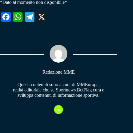
*Dato al momento non disponibile*
Fa
W
Te
X
ce
ha
le
bo
ts
gr
ok
A
a
pp
m
Redazione MME
Questi contenuti sono a cura di MMEuropa,
realtà editoriale che su Sportnews.BetFlag cura e
sviluppa contenuti di informazione sportiva.