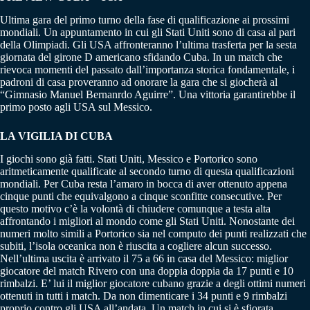
Ultima gara del primo turno della fase di qualificazione ai prossimi
mondiali. Un appuntamento in cui gli Stati Uniti sono di casa al pari
della Olimpiadi. Gli USA affronteranno l’ultima trasferta per la sesta
giornata del girone D americano sfidando Cuba. In un match che
rievoca momenti del passato dall’importanza storica fondamentale, i
padroni di casa proveranno ad onorare la gara che si giocherà al
“Gimnasio Manuel Bernanrdo Aguirre”. Una vittoria garantirebbe il
primo posto agli USA sul Messico.
LA VIGILIA DI CUBA
I giochi sono già fatti. Stati Uniti, Messico e Portorico sono
aritmeticamente qualificate al secondo turno di questa qualificazioni
mondiali. Per Cuba resta l’amaro in bocca di aver ottenuto appena
cinque punti che equivalgono a cinque sconfitte consecutive. Per
questo motivo c’è la volontà di chiudere comunque a testa alta
affrontando i migliori al mondo come gli Stati Uniti. Nonostante dei
numeri molto simili a Portorico sia nel computo dei punti realizzati che
subiti, l’isola oceanica non è riuscita a cogliere alcun successo.
Nell’ultima uscita è arrivato il 75 a 66 in casa del Messico: miglior
giocatore del match Rivero con una doppia doppia da 17 punti e 10
rimbalzi. E’ lui il miglior giocatore cubano grazie a degli ottimi numeri
ottenuti in tutti i match. Da non dimenticare i 34 punti e 9 rimbalzi
proprio contro gli USA all’andata. Un match in cui si è sfiorata