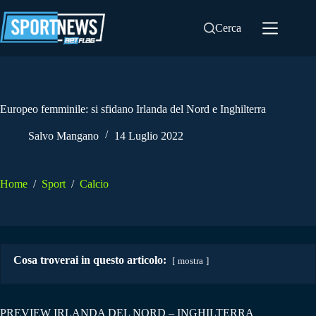
Salta
al
Cerca
contenuto
Europeo femminile: si sfidano Irlanda del Nord e Inghilterra
Salvo Mangano
14 Luglio 2022
Home
/
Sport
/
Calcio
Cosa troverai in questo articolo:
mostra
PREVIEW IRLANDA DEL NORD – INGHILTERRA