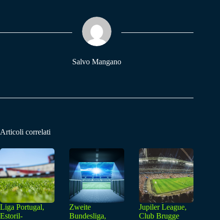
bo
ts
gr
ok
A
a
pp
m
Salvo Mangano
Articoli correlati
Liga Portugal,
Zweite
Jupiler League,
Estoril-
Bundesliga,
Club Brugge