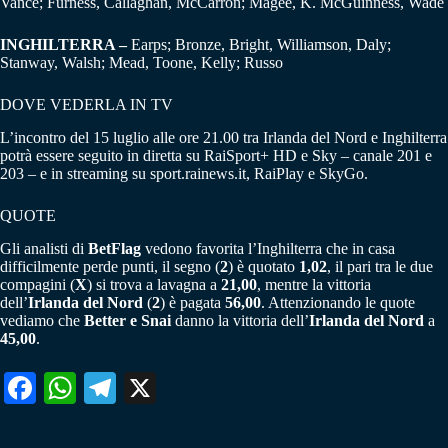
Vance; Furness, Callaghan, McCarron; Magee, K. McGuinness, Wade
INGHILTERRA –
Earps; Bronze, Bright, Williamson, Daly;
Stanway, Walsh; Mead, Toone, Kelly; Russo
DOVE VEDERLA IN TV
L’incontro del 15 luglio alle ore 21.00 tra Irlanda del Nord e Inghilterra
potrà essere seguito in diretta su RaiSport+ HD e Sky – canale 201 e
203 – e in streaming su sport.rainews.it, RaiPlay e SkyGo.
QUOTE
Gli analisti di
BetFlag
vedono favorita l’Inghilterra che in casa
difficilmente perde punti, il segno (
2
) è quotato
1,02
, il pari tra le due
compagini (
X
) si trova a lavagna a
21,00
, mentre la vittoria
dell’
Irlanda del Nord
(
2
) è pagata
56,00
. Attenzionando le quote
vediamo che
Better e Snai
danno la vittoria dell’
Irlanda del Nord
a
45,00
.
Fa
W
Te
X
ce
ha
le