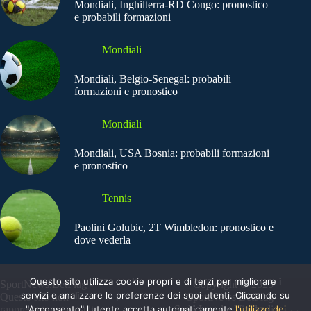
Mondiali, Inghilterra-RD Congo: pronostico
e probabili formazioni
Mondiali
Mondiali, Belgio-Senegal: probabili
formazioni e pronostico
Mondiali
Mondiali, USA Bosnia: probabili formazioni
e pronostico
Tennis
Paolini Golubic, 2T Wimbledon: pronostico e
dove vederla
Questo sito utilizza cookie propri e di terzi per migliorare i
SportNews.BetFlag -
Copyright © 2025
servizi e analizzare le preferenze dei suoi utenti. Cliccando su
Questo sito non
SportNews BetFlag
"Acconsento" l'utente accetta automaticamente
l'utilizzo dei
rappresenta una testata
Sede Legale: Via degli