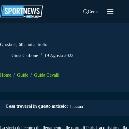
Salta
al
Cerca
contenuto
Grosbois, 60 anni al trotto
Giusi Carbone
19 Agosto 2022
Home
/
Guide
/
Guida Cavalli
Cosa troverai in questo articolo:
mostra
La storia del centro di allenamento alle porte di Parigi, acquistato dalla