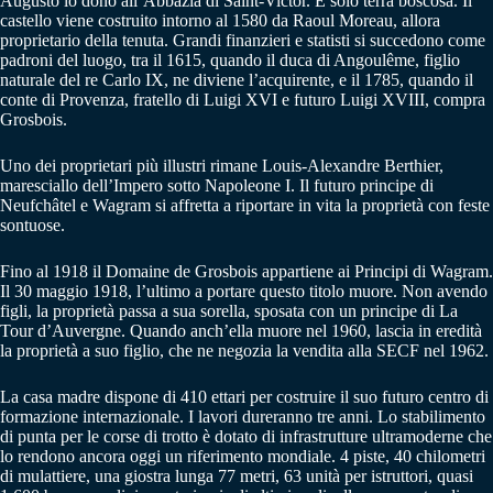
Augusto lo donò all’Abbazia di Saint-Victor. È solo terra boscosa. Il
castello viene costruito intorno al 1580 da Raoul Moreau, allora
proprietario della tenuta. Grandi finanzieri e statisti si succedono come
padroni del luogo, tra il 1615, quando il duca di Angoulême, figlio
naturale del re Carlo IX, ne diviene l’acquirente, e il 1785, quando il
conte di Provenza, fratello di Luigi XVI e futuro Luigi XVIII, compra
Grosbois.
Uno dei proprietari più illustri rimane Louis-Alexandre Berthier,
maresciallo dell’Impero sotto Napoleone I. Il futuro principe di
Neufchâtel e Wagram si affretta a riportare in vita la proprietà con feste
sontuose.
Fino al 1918 il Domaine de Grosbois appartiene ai Principi di Wagram.
Il 30 maggio 1918, l’ultimo a portare questo titolo muore. Non avendo
figli, la proprietà passa a sua sorella, sposata con un principe di La
Tour d’Auvergne. Quando anch’ella muore nel 1960, lascia in eredità
la proprietà a suo figlio, che ne negozia la vendita alla SECF nel 1962.
La casa madre dispone di 410 ettari per costruire il suo futuro centro di
formazione internazionale. I lavori dureranno tre anni. Lo stabilimento
di punta per le corse di trotto è dotato di infrastrutture ultramoderne che
lo rendono ancora oggi un riferimento mondiale. 4 piste, 40 chilometri
di mulattiere, una giostra lunga 77 metri, 63 unità per istruttori, quasi