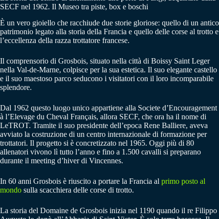
SECF nel 1962. Il Museo tra piste, box e boschi
È un vero gioiello che racchiude due storie gloriose: quello di un antico
patrimonio legato alla storia della Francia e quello delle corse al trotto e
l’eccellenza della razza trottatore francese.
Il comprensorio di Grosbois, situato nella città di Boissy Saint Leger
nella Val-de-Marne, colpisce per la sua estetica. Il suo elegante castello
e il suo maestoso parco seducono i visitatori con il loro incomparabile
splendore.
Dal 1962 questo luogo unico appartiene alla Societe d’Encouragement
à l’Elevage du Cheval Français, allora SECF, che ora ha il nome di
LeTROT. Tramite il suo presidente dell’epoca Rene Balliere, aveva
avviato la costruzione di un centro internazionale di formazione per
trottatori. Il progetto si è concretizzato nel 1965. Oggi più di 80
allenatori vivono lì tutto l’anno e fino a 1.500 cavalli si preparano
durante il meeting d’hiver di Vincennes.
In 60 anni Grosbois è riuscito a portare la Francia al
primo posto al
mondo
sulla scacchiera delle corse di trotto.
La storia del Domaine de Grosbois inizia nel 1190 quando il re Filippo