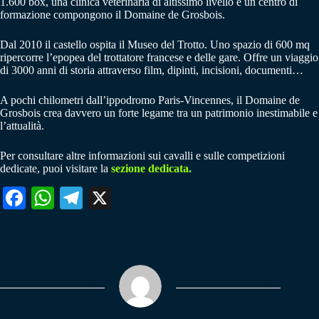
1.600 box, una clinica veterinaria di altissimo livello e un centro di
formazione compongono il Domaine de Grosbois.
Dal 2010 il castello ospita il Museo del Trotto. Uno spazio di 600 mq
ripercorre l’epopea del trottatore francese e delle gare. Offre un viaggio
di 3000 anni di storia attraverso film, dipinti, incisioni, documenti…
A pochi chilometri dall’ippodromo Paris-Vincennes, il Domaine de
Grosbois crea davvero un forte legame tra un patrimonio inestimabile e
l’attualità.
Per consultare altre informazioni sui cavalli e sulle competizioni
dedicate, puoi visitare la
sezione dedicata.
Fa
W
Te
X
ce
ha
le
bo
ts
gr
ok
A
a
pp
m