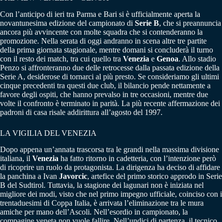
Con l’anticipo di ieri tra Parma e Bari si è ufficialmente aperta la
novantunesima edizione del campionato di
Serie B
, che si preannuncia
ancora più avvincente con molte squadra che si contenderanno la
promozione. Nella serata di oggi andranno in scena altre tre partite
della prima giornata stagionale, mentre domani si concluderà il turno
con il resto dei match, tra cui quello tra
Venezia
e
Genoa
. Allo stadio
Penzo si affronteranno due delle retrocesse dalla passata edizione della
Serie A, desiderose di tornarci al più presto. Se consideriamo gli ultimi
cinque precedenti tra questi due club, il bilancio pende nettamente a
favore degli ospiti, che hanno prevalso in tre occasioni, mentre due
volte il confronto è terminato in parità. La più recente affermazione dei
padroni di casa risale addirittura all’agosto del 1997.
LA VIGILIA DEL VENEZIA
Dopo appena un’annata trascorsa tra le grandi nella massima divisione
italiana, il
Venezia
ha fatto ritorno in cadetteria, con l’intenzione però
di ricoprire un ruolo da protagonista. La dirigenza ha deciso di affidare
la panchina a Ivan
Javorcic
, artefice del primo storico approdo in Serie
B del Sudtirol. Tuttavia, la stagione dei lagunari non è iniziata nel
migliore dei modi, visto che nel primo impegno ufficiale, coinciso con i
trentaduesimi di Coppa Italia, è arrivata l’eliminazione tra le mura
amiche per mano dell’Ascoli. Nell’esordio in campionato, la
compagine veneta non vuole fallire. Nell’undici di partenza, il tecnico