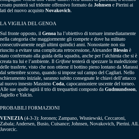
croato punterà sul tridente offensivo formato da
Johnsen
e Pierini ai
lati del nuovo acquisto
Novakovich
.
LA VIGILIA DEL GENOA
Sul fronte opposto, il
Genoa
ha l’obiettivo di tornare immediatamente
nella categoria che maggiormente gli compete e dove ha militato
consecutivamente negli ultimi quindici anni. Nonostante non sia
riuscito a evitare una complicata retrocessione, Alexander
Blessin
è
stato confermato alla guida della squadra, anche per l’alchimia che si è
creata tra lui e l’ambiente. Il
Grifone
tenterà di spezzare la maledizione
delle trasferte, visto che non ottiene il bottino pieno lontano da Marassi
dal settembre scorso, quando si impose sul campo del Cagliari. Nello
schieramento iniziale, saranno subito consegnate le chiavi dell’attacco
al nuovo innesto Massimo
Coda
, capocannoniere uscente del torneo.
Alle sue spalle agirà il trio di trequartisti composto da
Gudmundsson
,
Jagiello e Yalcin.
PROBABILI FORMAZIONI
VENEZIA
(4-3-3): Joronen; Zampano, Wisniewski, Ceccaroni,
Zabala; Andersen, Busio, Cuisance; Johnsen, Novakovich, Pierini. All.
Javorcic.