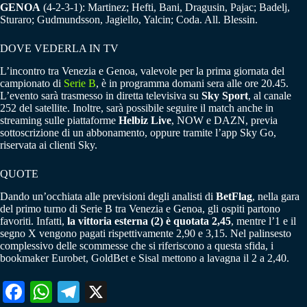
GENOA
(4-2-3-1): Martinez; Hefti, Bani, Dragusin, Pajac; Badelj,
Sturaro; Gudmundsson, Jagiello, Yalcin; Coda. All. Blessin.
DOVE VEDERLA IN TV
L’incontro tra Venezia e Genoa, valevole per la prima giornata del
campionato di
Serie B
, è in programma domani sera alle ore 20.45.
L’evento sarà trasmesso in diretta televisiva su
Sky Sport
, al canale
252 del satellite. Inoltre, sarà possibile seguire il match anche in
streaming sulle piattaforme
Helbiz Live
, NOW e DAZN, previa
sottoscrizione di un abbonamento, oppure tramite l’app Sky Go,
riservata ai clienti Sky.
QUOTE
Dando un’occhiata alle previsioni degli analisti di
BetFlag
, nella gara
del primo turno di Serie B tra Venezia e Genoa, gli ospiti partono
favoriti. Infatti,
la vittoria esterna (2) è quotata 2,45
, mentre l’1 e il
segno X vengono pagati rispettivamente 2,90 e 3,15. Nel palinsesto
complessivo delle scommesse che si riferiscono a questa sfida, i
bookmaker Eurobet, GoldBet e Sisal mettono a lavagna il 2 a 2,40.
Fa
W
Te
X