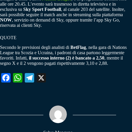
alle ore 20.45. L’evento sarà trasmesso in diretta televisiva e in
esclusiva su
Sky Sport Football
, al canale 203 del satellite. Inoltre,
sarà possibile seguire il match anche in streaming sulla piattaforma
NOW
, servizio on demand di Sky, oppure tramite l’app Sky Go,
riservata ai clienti Sky.
QUOTE
Secondo le previsioni degli analisti di
BetFlag
, nella gara di Nations
League tra Scozia e Ucraina, i padroni di casa partono leggermente
favoriti. Infatti,
il successo interno (2) è bancato a 2,50
, mentre il
segno X e il 2 vengono pagati rispettivamente 3,10 e 2,88.
Fa
W
Te
X
ce
ha
le
bo
ts
gr
ok
A
a
pp
m