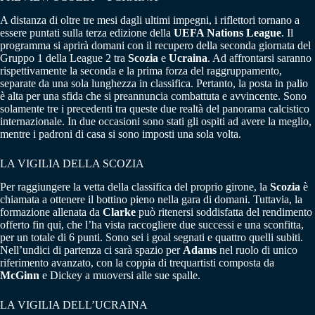
A distanza di oltre tre mesi dagli ultimi impegni, i riflettori tornano a
essere puntati sulla terza edizione della
UEFA Nations League
. Il
programma si aprirà domani con il recupero della seconda giornata del
Gruppo 1 della League 2 tra
Scozia
e
Ucraina
. Ad affrontarsi saranno
rispettivamente la seconda e la prima forza del raggruppamento,
separate da una sola lunghezza in classifica. Pertanto, la posta in palio
è alta per una sfida che si preannuncia combattuta e avvincente. Sono
solamente tre i precedenti tra queste due realtà del panorama calcistico
internazionale. In due occasioni sono stati gli ospiti ad avere la meglio,
mentre i padroni di casa si sono imposti una sola volta.
LA VIGILIA DELLA SCOZIA
Per raggiungere la vetta della classifica del proprio girone, la
Scozia
è
chiamata a ottenere il bottino pieno nella gara di domani. Tuttavia, la
formazione allenata da
Clarke
può ritenersi soddisfatta del rendimento
offerto fin qui, che l’ha vista raccogliere due successi e una sconfitta,
per un totale di 6 punti. Sono sei i goal segnati e quattro quelli subiti.
Nell’undici di partenza ci sarà spazio per
Adams
nel ruolo di unico
riferimento avanzato, con la coppia di trequartisti composta da
McGinn
e Dickey a muoversi alle sue spalle.
LA VIGILIA DELL’UCRAINA