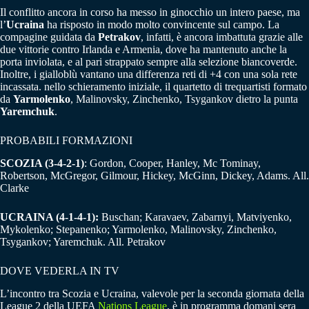
Il conflitto ancora in corso ha messo in ginocchio un intero paese, ma
l’
Ucraina
ha risposto in modo molto convincente sul campo. La
compagine guidata da
Petrakov
, infatti, è ancora imbattuta grazie alle
due vittorie contro Irlanda e Armenia, dove ha mantenuto anche la
porta inviolata, e al pari strappato sempre alla selezione biancoverde.
Inoltre, i gialloblù vantano una differenza reti di +4 con una sola rete
incassata. nello schieramento iniziale, il quartetto di trequartisti formato
da
Yarmolenko
, Malinovsky, Zinchenko, Tsygankov dietro la punta
Yaremchuk
.
PROBABILI FORMAZIONI
SCOZIA (3-4-2-1)
: Gordon, Cooper, Hanley, Mc Tominay,
Robertson, McGregor, Gilmour, Hickey, McGinn, Dickey, Adams. All.
Clarke
UCRAINA (4-1-4-1):
Buschan; Karavaev, Zabarnyi, Matviyenko,
Mykolenko; Stepanenko; Yarmolenko, Malinovsky, Zinchenko,
Tsygankov; Yaremchuk. All. Petrakov
DOVE VEDERLA IN TV
L’incontro tra Scozia e Ucraina, valevole per la seconda giornata della
League 2 della UEFA
Nations League
, è in programma domani sera