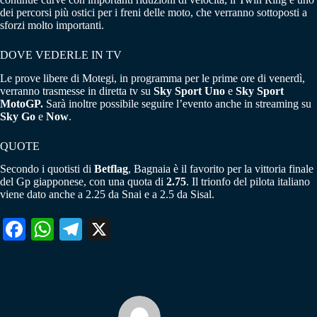
dei percorsi più ostici per i freni delle moto, che verranno sottoposti a
sforzi molto importanti.
DOVE VEDERLE IN TV
Le prove libere di Motegi, in programma per le prime ore di venerdì,
verranno trasmesse in diretta tv su
Sky Sport Uno
e
Sky Sport
MotoGP.
Sarà inoltre possibile seguire l’evento anche in streaming su
Sky Go
e
Now
.
QUOTE
Secondo i quotisti di
Betflag
, Bagnaia è il favorito per la vittoria finale
del Gp giapponese, con una quota di
2.75
. Il trionfo del pilota italiano
viene dato anche a 2.25 da Snai e a 2.5 da Sisal.
Fa
W
Te
X
ce
ha
le
bo
ts
gr
ok
A
a