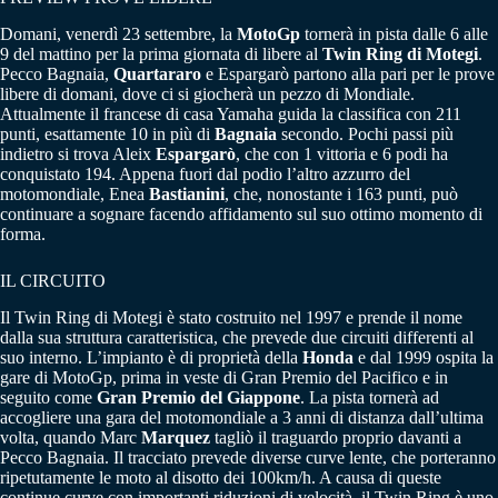
Domani, venerdì 23 settembre, la
MotoGp
tornerà in pista dalle 6 alle
9 del mattino per la prima giornata di libere al
Twin Ring di Motegi
.
Pecco Bagnaia,
Quartararo
e Espargarò partono alla pari per le prove
libere di domani, dove ci si giocherà un pezzo di Mondiale.
Attualmente il francese di casa Yamaha guida la classifica con 211
punti, esattamente 10 in più di
Bagnaia
secondo. Pochi passi più
indietro si trova Aleix
Espargarò
, che con 1 vittoria e 6 podi ha
conquistato 194. Appena fuori dal podio l’altro azzurro del
motomondiale, Enea
Bastianini
, che, nonostante i 163 punti, può
continuare a sognare facendo affidamento sul suo ottimo momento di
forma.
IL CIRCUITO
Il Twin Ring di Motegi è stato costruito nel 1997 e prende il nome
dalla sua struttura caratteristica, che prevede due circuiti differenti al
suo interno. L’impianto è di proprietà della
Honda
e dal 1999 ospita la
gare di MotoGp, prima in veste di Gran Premio del Pacifico e in
seguito come
Gran Premio del Giappone
. La pista tornerà ad
accogliere una gara del motomondiale a 3 anni di distanza dall’ultima
volta, quando Marc
Marquez
tagliò il traguardo proprio davanti a
Pecco Bagnaia. Il tracciato prevede diverse curve lente, che porteranno
ripetutamente le moto al disotto dei 100km/h. A causa di queste
continue curve con importanti riduzioni di velocità, il Twin Ring è uno