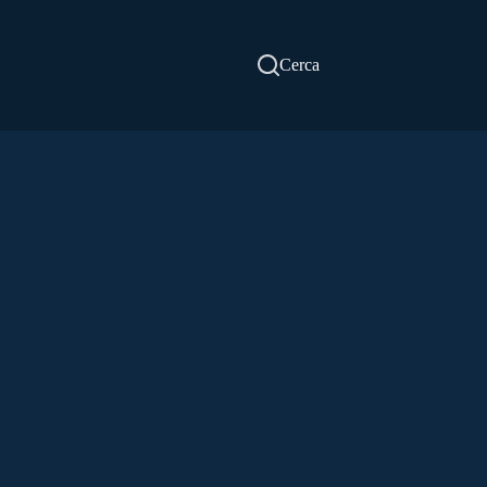
Cerca