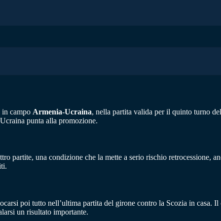
i, in campo
Armenia-Ucraina
, nella partita valida per il quinto turno
l’Ucraina punta alla promozione.
tro partite, una condizione che la mette a serio rischio retrocessione, anc
ti.
ocarsi poi tutto nell’ultima partita del girone contro la Scozia in casa. I
larsi un risultato importante.