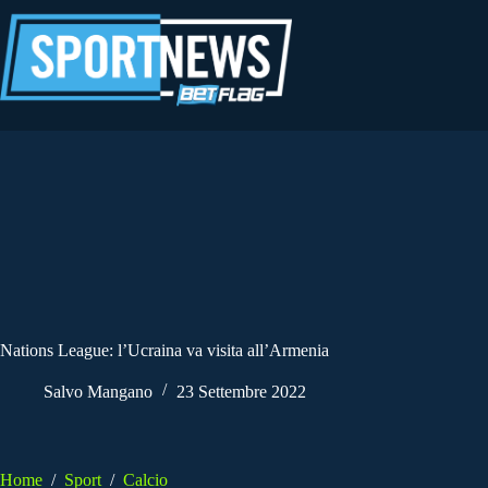
Salta
al
contenuto
Nations League: l’Ucraina va visita all’Armenia
Salvo Mangano
23 Settembre 2022
Home
/
Sport
/
Calcio