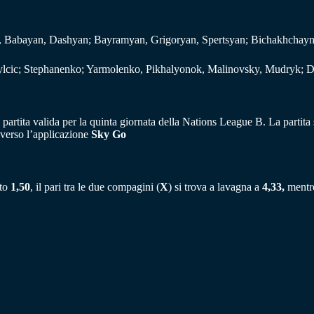
abayan, Dashyan; Bayramyan, Grigoryan, Spertsyan; Bichakhchayn
ylcic; Stephanenko; Yarmolenko, Pikhalyonok, Malinovsky, Mudryk; 
artita valida per la quinta giornata della Nations League B. La partita sa
raverso l’applicazione
Sky Go
ato
1,50
, il pari tra le due compagini (
X
) si trova a lavagna a
4,33,
mentre