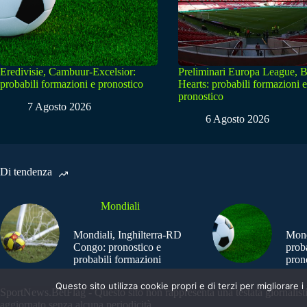
Eredivisie, Cambuur-Excelsior:
Preliminari Europa League, B
probabili formazioni e pronostico
Hearts: probabili formazioni e
pronostico
7 Agosto 2026
6 Agosto 2026
Di tendenza
Mondiali
Mondiali, Inghilterra-RD
Mond
Congo: pronostico e
prob
probabili formazioni
pron
Questo sito utilizza cookie propri e di terzi per migliorar
SportNews.BetFlag - Questo sito non rappresenta una testata giornalist
aggiornato senza alcuna periodicità