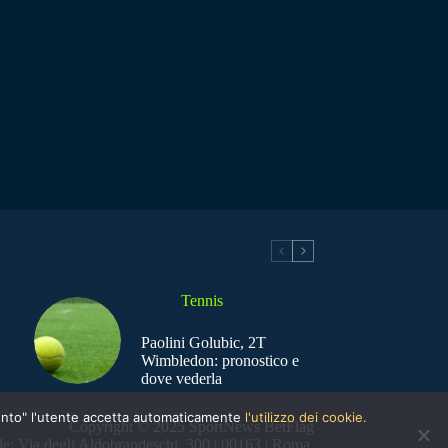
Tennis
Paolini Golubic, 2T
Wimbledon: pronostico e
dove vederla
nsento" l'utente accetta automaticamente
l'utilizzo dei cookie.
Copyright © 2025 SportNews BetFlag
e: Via degli Aldobrandeschi, 300 | 00163 | Roma