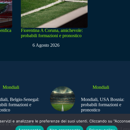
enfica
Fiorentina A Coruna, amichevole:
probabili formazioni e pronostico
6 Agosto 2026
Mondiali
Mondiali
iali, Belgio-Senegal:
Mondiali, USA Bosnia:
abili formazioni e
probabili formazioni e
ostico
pronostico
e i servizi e analizzare le preferenze dei suoi utenti. Cliccando su "Acco
ica in quanto viene
Sede Legal
Acconsento
Non acconsento
Privacy policy