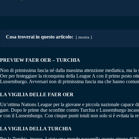
Cosa troverai in questo articolo:
mostra
PREVIEW FAER OER – TURCHIA
Non di primissima fascia né dalla massima attenzione mediatica, ma la se
Oer per festeggiare la riconquista della League A con il primo posto 
Lussemburgo. Avversari non di primissima fascia ma che hanno comunque
LA VIGILIA DELLE FAER OER
Un’ottima Nations League per la giovane e piccola nazionale capace di rit
gare. Dopo le prime due sconfitte contro Turchia e Lussemburgo incass
e con il Lussemburgo. Con cinque punti totali non solo si è evitata la
LA VIGILIA DELLA TURCHIA
Per la Turchia, invece, è stata una grande passerella questo girone di