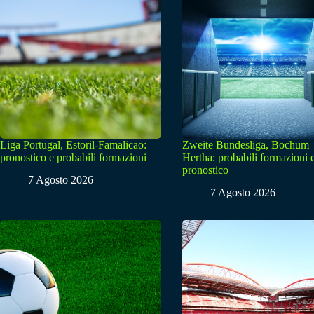
Liga Portugal, Estoril-Famalicao:
Zweite Bundesliga, Bochum
pronostico e probabili formazioni
Hertha: probabili formazioni 
pronostico
7 Agosto 2026
7 Agosto 2026