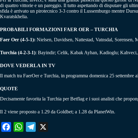
di quattro vittorie e un pareggio. Il tutto aspettando di disputare gli u
sfida è arrivato un pirotecnico 3-3 contro il Lussemburgo mentre Dursun c
Kvaratskhelia.
PROBABILI FORMAZIONI FAER OER – TURCHIA
Faer Oer (4-5-1):
Nielsen, Davidsen, Nattestad, Vatnsdal, Sorensen, 
Turchia (4-2-3-1)
: Bayindir; Celik, Kabak Ayhan, Kadioglu; Kahveci
DOVE VEDERLA IN TV
Il match tra FaerOer e Turchia, in programma domenica 25 settembre all
QUOTE
Decisamente favorita la Turchia per Betflag e i suoi analisti che propong
Il 2 viene proposto a 1.29 da Goldbet; a 1.28 da PlanetWin.
Fa
W
Te
X
ce
ha
le