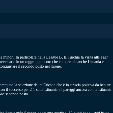
 minori. In particolare nella League B, la Turchia fa visita alle Faer
le avversarie in un raggruppamento che comprende anche Lituania e
nquistare il secondo posto nel girone.
emiato la selezione del ct Ericson che è in striscia positiva da ben tre
 il successo per 2-1 sulla Lituania e i pareggi ancora con la Lituania
ioso secondo posto.
ito dominando il raggruppamento grazie ai 13 punti conquistati frutto