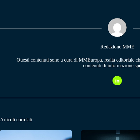
bo
ts
gr
ok
A
a
pp
m
Redazione MME
Questi contenuti sono a cura di MMEuropa, realtà editoriale c
contenuti di informazione spo
Articoli correlati