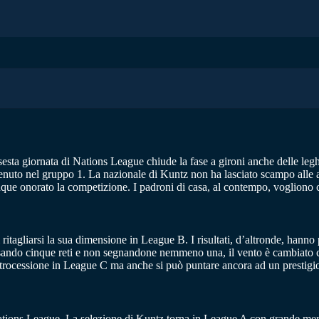
sta giornata di Nations League chiude la fase a gironi anche delle leghe
ottenuto nel gruppo 1. La nazionale di Kuntz non ha lasciato scampo al
 onorato la competizione. I padroni di casa, al contempo, vogliono co
agliarsi la sua dimensione in League B. I risultati, d’altronde, hanno pr
ando cinque reti e non segnandone nemmeno una, il vento è cambiato con
 retrocessione in League C ma anche si può puntare ancora ad un prestig
 Nations League. La selezione di Kuntz torna in League A con grande mer