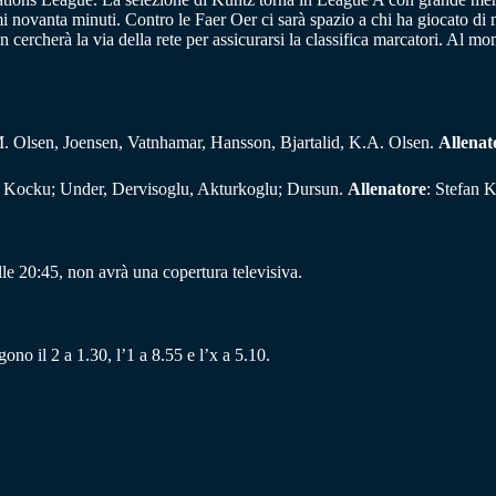
ltimi novanta minuti. Contro le Faer Oer ci sarà spazio a chi ha giocato 
ercherà la via della rete per assicurarsi la classifica marcatori. Al mom
M. Olsen, Joensen, Vatnhamar, Hansson, Bjartalid, K.A. Olsen.
Allenat
, Kocku; Under, Dervisoglu, Akturkoglu; Dursun.
Allenatore
: Stefan 
e 20:45, non avrà una copertura televisiva.
ono il 2 a 1.30, l’1 a 8.55 e l’x a 5.10.