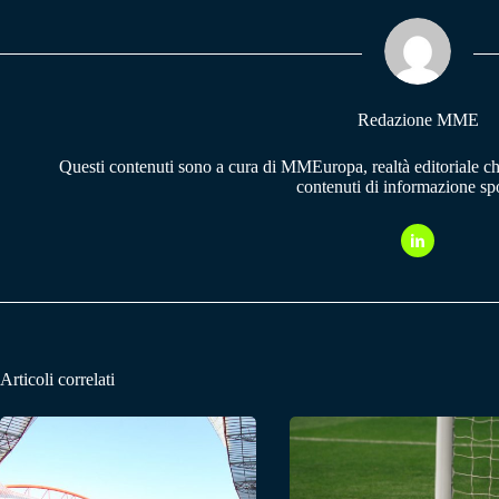
ok
A
a
pp
m
Redazione MME
Questi contenuti sono a cura di MMEuropa, realtà editoriale c
contenuti di informazione spo
Articoli correlati