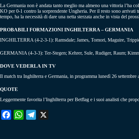
La Germania non è andata tanto meglio ma almeno una vittoria l’ha colta.
KO per 0-1 contro la sorprendente Ungheria. Per il resto sono arrivati tr
tempo, ha la necessità di dare una netta sterzata anche in vista del pro
PROBABILI FORMAZIONI INGHILTERRA – GERMANIA
INGHILTERRA (4-2-3-1): Ramsdale; James, Tomori, Maguire, Trippier;
GERMANIA (4-3-3): Ter-Stegen; Kehrer, Sule, Rudiger, Raum; Kimmi
DOVE VEDERLA IN TV
Il match tra Inghilterra e Germania, in programma lunedì 26 settembre a
QUOTE
Leggermente favorita l’Inghilterra per Betflag e i suoi analisti che propo
Fa
W
Te
X
ce
ha
le
bo
ts
gr