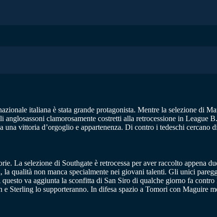
zionale italiana è stata grande protagonista. Mentre la selezione di Ma
gli anglosassoni clamorosamente costretti alla retrocessione in League
asa una vittoria d’orgoglio e appartenenza. Di contro i tedeschi cercano
ttorie. La selezione di Southgate è retrocessa per aver raccolto appena 
, la qualità non manca specialmente nei giovani talenti. Gli unici pareg
. A questo va aggiunta la sconfitta di San Siro di qualche giorno fa cont
sh e Sterling lo supporteranno. In difesa spazio a Tomori con Maguire