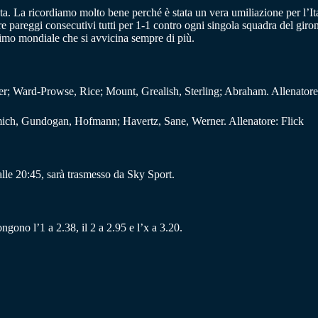
 La ricordiamo molto bene perché è stata un vera umiliazione per l’Itali
e pareggi consecutivi tutti per 1-1 contro ogni singola squadra del giron
ssimo mondiale che si avvicina sempre di più.
 Ward-Prowse, Rice; Mount, Grealish, Sterling; Abraham. Allenatore
ch, Gundogan, Hofmann; Havertz, Sane, Werner. Allenatore: Flick
lle 20:45, sarà trasmesso da Sky Sport.
ngono l’1 a 2.38, il 2 a 2.95 e l’x a 3.20.