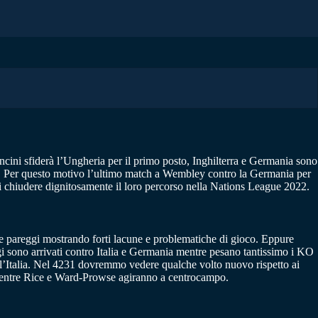
ncini sfiderà l’Ungheria per il primo posto, Inghilterra e Germania sono
 B. Per questo motivo l’ultimo match a Wembley contro la Germania per
 di chiudere dignitosamente il loro percorso nella Nations League 2022.
due pareggi mostrando forti lacune e problematiche di gioco. Eppure
gi sono arrivati contro Italia e Germania mentre pesano tantissimo i KO
ro l’Italia. Nel 4231 dovremmo vedere qualche volto nuovo rispetto ai
 mentre Rice e Ward-Prowse agiranno a centrocampo.