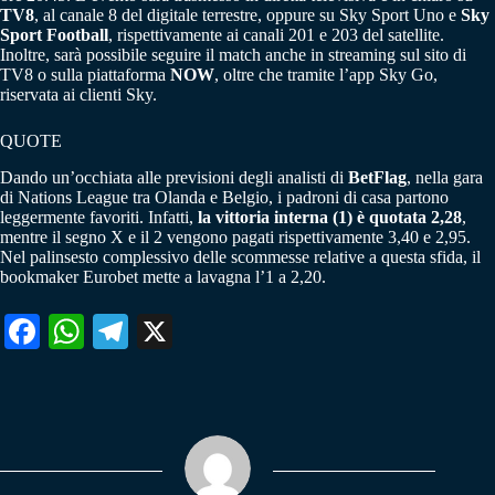
TV8
, al canale 8 del digitale terrestre, oppure su Sky Sport Uno e
Sky
Sport Football
, rispettivamente ai canali 201 e 203 del satellite.
Inoltre, sarà possibile seguire il match anche in streaming sul sito di
TV8 o sulla piattaforma
NOW
, oltre che tramite l’app Sky Go,
riservata ai clienti Sky.
QUOTE
Dando un’occhiata alle previsioni degli analisti di
BetFlag
, nella gara
di Nations League tra Olanda e Belgio, i padroni di casa partono
leggermente favoriti. Infatti,
la vittoria interna (1) è quotata 2,28
,
mentre il segno X e il 2 vengono pagati rispettivamente 3,40 e 2,95.
Nel palinsesto complessivo delle scommesse relative a questa sfida, il
bookmaker Eurobet mette a lavagna l’1 a 2,20.
Fa
W
Te
X
ce
ha
le
bo
ts
gr
ok
A
a
pp
m