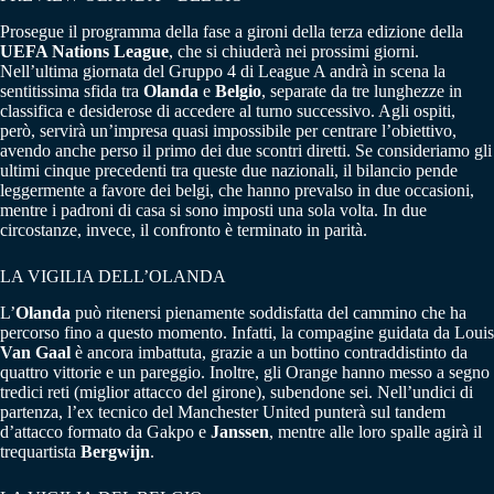
Prosegue il programma della fase a gironi della terza edizione della
UEFA Nations League
, che si chiuderà nei prossimi giorni.
Nell’ultima giornata del Gruppo 4 di League A andrà in scena la
sentitissima sfida tra
Olanda
e
Belgio
, separate da tre lunghezze in
classifica e desiderose di accedere al turno successivo. Agli ospiti,
però, servirà un’impresa quasi impossibile per centrare l’obiettivo,
avendo anche perso il primo dei due scontri diretti. Se consideriamo gli
ultimi cinque precedenti tra queste due nazionali, il bilancio pende
leggermente a favore dei belgi, che hanno prevalso in due occasioni,
mentre i padroni di casa si sono imposti una sola volta. In due
circostanze, invece, il confronto è terminato in parità.
LA VIGILIA DELL’OLANDA
L’
Olanda
può ritenersi pienamente soddisfatta del cammino che ha
percorso fino a questo momento. Infatti, la compagine guidata da Louis
Van Gaal
è ancora imbattuta, grazie a un bottino contraddistinto da
quattro vittorie e un pareggio. Inoltre, gli Orange hanno messo a segno
tredici reti (miglior attacco del girone), subendone sei. Nell’undici di
partenza, l’ex tecnico del Manchester United punterà sul tandem
d’attacco formato da Gakpo e
Janssen
, mentre alle loro spalle agirà il
trequartista
Bergwijn
.