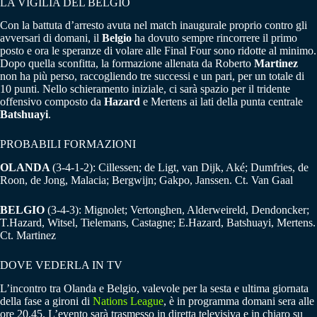
LA VIGILIA DEL BELGIO
Con la battuta d’arresto avuta nel match inaugurale proprio contro gli
avversari di domani, il
Belgio
ha dovuto sempre rincorrere il primo
posto e ora le speranze di volare alle Final Four sono ridotte al minimo.
Dopo quella sconfitta, la formazione allenata da Roberto
Martinez
non ha più perso, raccogliendo tre successi e un pari, per un totale di
10 punti. Nello schieramento iniziale, ci sarà spazio per il tridente
offensivo composto da
Hazard
e Mertens ai lati della punta centrale
Batshuayi
.
PROBABILI FORMAZIONI
OLANDA
(3-4-1-2): Cillessen; de Ligt, van Dijk, Aké; Dumfries, de
Roon, de Jong, Malacia; Bergwijn; Gakpo, Janssen. Ct. Van Gaal
BELGIO
(3-4-3): Mignolet; Vertonghen, Alderweireld, Dendoncker;
T.Hazard, Witsel, Tielemans, Castagne; E.Hazard, Batshuayi, Mertens.
Ct. Martinez
DOVE VEDERLA IN TV
L’incontro tra Olanda e Belgio, valevole per la sesta e ultima giornata
della fase a gironi di
Nations League
, è in programma domani sera alle
ore 20.45. L’evento sarà trasmesso in diretta televisiva e in chiaro su