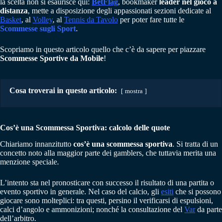
la scelta non si esaurisce qui:
BetFlag
, bookmaker
leader nel gioco a
distanza
, mette a disposizione degli appassionati sezioni dedicate al
Basket
, al
Volley
, al
Tennis da Tavolo
per poter fare tutte le
Scommesse sugli Sport
.
Scopriamo in questo articolo quello che c’è da sapere per piazzare
Scommesse Sportive da Mobile
!
Cosa troverai in questo articolo:
mostra
Cos’è una Scommessa Sportiva: calcolo delle quote
Chiariamo innanzitutto
cos’è una scommessa sportiva
. Si tratta di un
concetto noto alla maggior parte dei gamblers, che tuttavia merita una
menzione speciale.
L’intento sta nel pronosticare con successo il risultato di una partita o
evento sportivo in generale. Nel caso del calcio, gli
esiti
che si possono
giocare sono molteplici: tra questi, persino il verificarsi di espulsioni,
calci d’angolo e ammonizioni; nonché la consultazione del
Var
da parte
dell’arbitro.