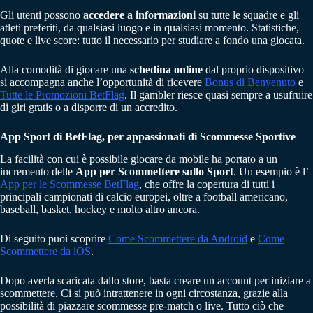
Gli utenti possono
accedere a informazioni
su tutte le squadre e gli
atleti preferiti, da qualsiasi luogo e in qualsiasi momento. Statistiche,
quote e live score: tutto il necessario per studiare a fondo una giocata.
Alla comodità di giocare una
schedina online
dal proprio dispositivo
si accompagna anche l’opportunità di ricevere
Bonus di Benvenuto
e
Tutte le Promozioni BetFlag
. Il gambler riesce quasi sempre a usufruire
di giri gratis o a disporre di un accredito.
App Sport di BetFlag, per appassionati di Scommesse Sportive
La facilità con cui è possibile giocare da mobile ha portato a un
incremento delle
App per Scommettere sullo Sport
. Un esempio è l’
App per le Scommesse BetFlag
, che offre la copertura di tutti i
principali campionati di calcio europei, oltre a football americano,
baseball, basket, hockey e molto altro ancora.
Di seguito puoi scoprire
Come Scommettere da Android
e
Come
Scommettere da iOS
.
Dopo averla scaricata dallo store, basta creare un account per iniziare a
scommettere. Ci si può intrattenere in ogni circostanza, grazie alla
possibilità di piazzare scommesse pre-match o live. Tutto ciò che