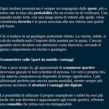
Ogni risultato pronosticato è sempre accompagnato dalle
quote
, più o
meno alte in base alla
probabilità
che un evento ha di verificarsi. Una
squadra molto forte, con una lunga storia di vittorie alle spalle, viene
considerata
favorita
e la quota associata alla sua vittoria sarà quindi
più bassa.
Ciò si traduce in un guadagno potenziale ridotto. La vincita, infatti, si
calcola moltiplicando l’importo della puntata per la quota. Ciascun
gambler deve decidere con attenzione come muoversi, cercando il
giusto compromesso tra rischio e guadagno.
Scommettere sullo Sport da mobile: vantaggi
Fino a poco tempo fa, gli appassionati di
scommesse sportive
dovevano giocare le loro schedine di persona. Un vero e proprio rito,
che tuttavia comportava un dispendio di tempo significativo. I più
affezionati preferiscono ancora questa modalità, mentre sempre più
persone decidono di
sfruttare i vantaggi del digitale
.
La possibilità di utilizzare il proprio smartphone o tablet ha reso più
facile che mai divertirsi e appassionarsi agli eventi sportivi, offrendo
una
comodità
che prima non era immaginabile.