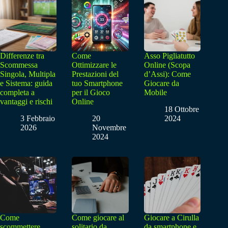
Differenze tra
Come
Asso Pigliatutto
Scommessa
Ottimizzare le
Online (Scopa
Singola, Multipla
Prestazioni del
d’Assi): Come
e Sistema: guida
tuo Smartphone
Giocare da
completa a
per il Gioco
Mobile
vantaggi e rischi
Online
18 Ottobre
3 Febbraio
20
2024
2026
Novembre
2024
Come
Come giocare al
Giocare a Cirulla
scommettere
solitario da
da smartphone e