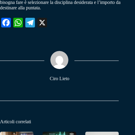
bisogna fare è selezionare la disciplina desiderata e l’importo da
destinare alla puntata.
Fa
W
Te
X
ce
ha
le
bo
ts
gr
ok
A
a
pp
m
Ciro Lieto
Articoli correlati