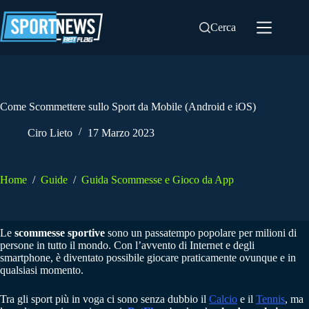
Salta
al
Cerca
contenuto
Come Scommettere sullo Sport da Mobile (Android e iOS)
Ciro Lieto
17 Marzo 2023
Home
/
Guide
/
Guida Scommesse e Gioco da App
Le
scommesse sportive
sono un passatempo popolare per milioni di
persone in tutto il mondo. Con l’avvento di Internet e degli
smartphone, è diventato possibile giocare praticamente ovunque e in
qualsiasi momento.
Tra gli sport più in voga ci sono senza dubbio il
Calcio
e il
Tennis
, ma