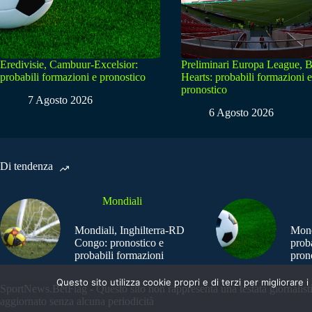
Eredivisie, Cambuur-Excelsior:
Preliminari Europa League, B
probabili formazioni e pronostico
Hearts: probabili formazioni e
pronostico
7 Agosto 2026
6 Agosto 2026
Di tendenza
Mondiali
Mondiali, Inghilterra-RD
Mond
Congo: pronostico e
prob
probabili formazioni
pron
Questo sito utilizza cookie propri e di terzi per migliorar
SportNews.BetFlag - Questo sito non rappresenta una testata giornalist
aggiornato senza alcuna periodicità