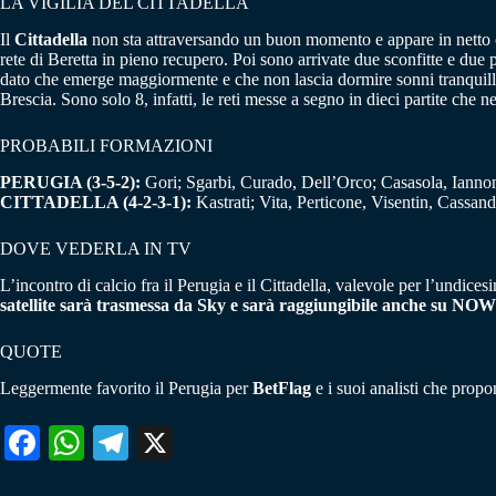
LA VIGILIA DEL CITTADELLA
Il
Cittadella
non sta attraversando un buon momento e appare in netto ca
rete di Beretta in pieno recupero. Poi sono arrivate due sconfitte e due
dato che emerge maggiormente e che non lascia dormire sonni tranquilli ai
Brescia. Sono solo 8, infatti, le reti messe a segno in dieci partite che
PROBABILI FORMAZIONI
PERUGIA (3-5-2):
Gori; Sgarbi, Curado, Dell’Orco; Casasola, Iannoni
CITTADELLA (4-2-3-1):
Kastrati; Vita, Perticone, Visentin, Cassan
DOVE VEDERLA IN TV
L’incontro di calcio fra il Perugia e il Cittadella, valevole per l’undic
satellite sarà trasmessa da Sky e sarà raggiungibile anche su NOW
QUOTE
Leggermente favorito il Perugia per
BetFlag
e i suoi analisti che propo
Fa
W
Te
X
ce
ha
le