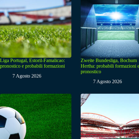
Liga Portugal, Estoril-Famalicao:
Zweite Bundesliga, Bochum
pronostico e probabili formazioni
Hertha: probabili formazioni 
pronostico
7 Agosto 2026
7 Agosto 2026