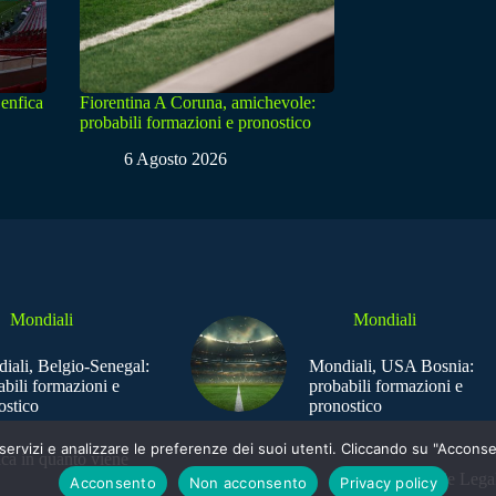
enfica
Fiorentina A Coruna, amichevole:
probabili formazioni e pronostico
6 Agosto 2026
Mondiali
Mondiali
iali, Belgio-Senegal:
Mondiali, USA Bosnia:
abili formazioni e
probabili formazioni e
ostico
pronostico
e i servizi e analizzare le preferenze dei suoi utenti. Cliccando su "Acco
ica in quanto viene
Sede Legal
Acconsento
Non acconsento
Privacy policy