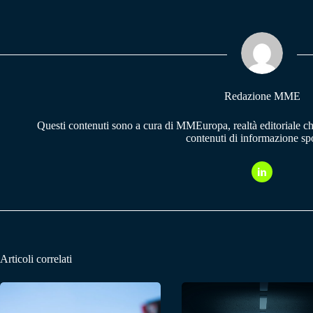
bo
ts
gr
ok
A
a
pp
m
Redazione MME
Questi contenuti sono a cura di MMEuropa, realtà editoriale c
contenuti di informazione spo
Articoli correlati