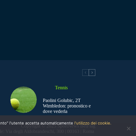
Tennis
Paolini Golubic, 2T
Wimbledon: pronostico e
dove vederla
nsento" l'utente accetta automaticamente
l'utilizzo dei cookie.
Copyright © 2025 SportNews BetFlag
e: Via degli Aldobrandeschi, 300 | 00163 | Roma