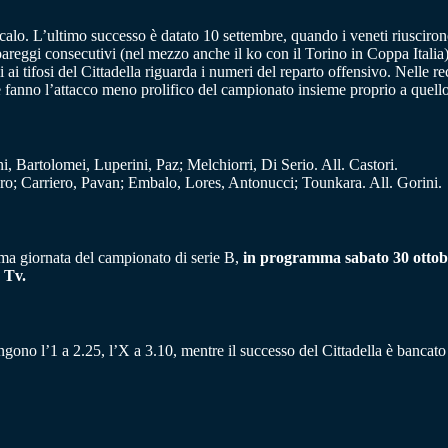
lo. L’ultimo successo è datato 10 settembre, quando i veneti riusciron
 pareggi consecutivi (nel mezzo anche il ko con il Torino in Coppa Italia
 tifosi del Cittadella riguarda i numeri del reparto offensivo. Nelle rece
 ne fanno l’attacco meno prolifico del campionato insieme proprio a quello
, Bartolomei, Luperini, Paz; Melchiorri, Di Serio. All. Castori.
dro; Carriero, Pavan; Embalo, Lores, Antonucci; Tounkara. All. Gorini.
esima giornata del campionato di serie B,
in programma sabato 30 ottobre
 Tv.
ngono l’1 a 2.25, l’X a 3.10, mentre il successo del Cittadella è bancato