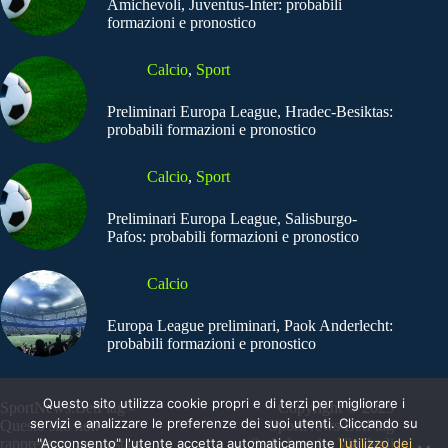
Amichevoli, Juventus-Inter: probabili
formazioni e pronostico
Calcio
,
Sport
Preliminari Europa League, Hradec-Besiktas:
probabili formazioni e pronostico
Calcio
,
Sport
Preliminari Europa League, Salisburgo-
Pafos: probabili formazioni e pronostico
Calcio
Europa League preliminari, Paok Anderlecht:
probabili formazioni e pronostico
Questo sito utilizza cookie propri e di terzi per migliorare i
SportNews.BetFlag -
Copyright © 2025
servizi e analizzare le preferenze dei suoi utenti. Cliccando su
Questo sito non
SportNews BetFlag
"Acconsento" l'utente accetta automaticamente
l'utilizzo dei
rappresenta una testata
Sede Legale: Via degli