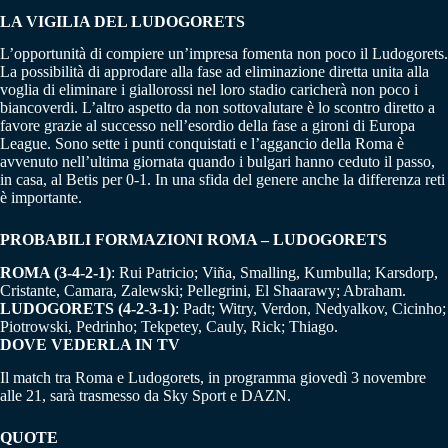
LA VIGILIA DEL LUDOGORETS
L’opportunità di compiere un’impresa fomenta non poco il Ludogorets.
La possibilità di approdare alla fase ad eliminazione diretta unita alla
voglia di eliminare i giallorossi nel loro stadio caricherà non poco i
biancoverdi. L’altro aspetto da non sottovalutare è lo scontro diretto a
favore grazie al successo nell’esordio della fase a gironi di Europa
League. Sono sette i punti conquistati e l’aggancio della Roma è
avvenuto nell’ultima giornata quando i bulgari hanno ceduto il passo,
in casa, al Betis per 0-1. In una sfida del genere anche la differenza reti
è importante.
PROBABILI FORMAZIONI ROMA – LUDOGORETS
ROMA (3-4-2-1)
: Rui Patricio; Viña, Smalling, Kumbulla; Karsdorp,
Cristante, Camara, Zalewski; Pellegrini, El Shaarawy; Abraham.
LUDOGORETS (4-2-3-1)
: Padt; Witry, Verdon, Nedyalkov, Cicinho;
Piotrowski, Pedrinho; Tekpetey, Cauly, Rick; Thiago.
DOVE VEDERLA IN TV
Il match tra Roma e Ludogorets, in programma giovedì 3 novembre
alle 21, sarà trasmesso da Sky Sport e DAZN.
QUOTE