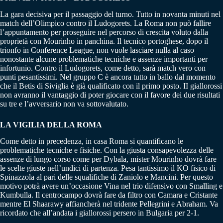
La gara decisiva per il passaggio del turno. Tutto in novanta minuti nel
match dell’Olimpico contro il Ludogorets. La Roma non può fallire
l’appuntamento per proseguire nel percorso di crescita voluto dalla
proprietà con Mourinho in panchina. Il tecnico portoghese, dopo il
trionfo in Conference League, non vuole lasciare nulla al caso
nonostante alcune problematiche tecniche e assenze importanti per
infortunio. Contro il Ludogorets, come detto, sarà match vero con
punti pesantissimi. Nel gruppo C è ancora tutto in ballo dal momento
che il Betis di Siviglia è già qualificato con il primo posto. II giallorossi
non avranno il vantaggio di poter giocare con il favore dei due risultati
su tre e l’avversario non va sottovalutato.
LA VIGILIA DELLA ROMA
Come detto in precedenza, in casa Roma si quantificano le
problematiche tecniche e fisiche. Con la giusta consapevolezza delle
assenze di lungo corso come per Dybala, mister Mourinho dovrà fare
le scelte giuste nell’undici di partenza. Pesa tantissimo il KO fisico di
Spinazzola al pari delle squalifiche di Zaniolo e Mancini. Per questo
motivo potrà avere un’occasione Vina nel trio difensivo con Smalling e
Kumbulla. Il centrocampo dovrà fare da filtro con Camara e Cristante
mentre El Shaarawy affiancherà nel tridente Pellegrini e Abraham. Va
ricordato che all’andata i giallorossi persero in Bulgaria per 2-1.