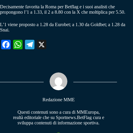
Decisamente favorita la Roma per Betflag e i suoi analisti che
propongono l’1 a 1.33, il 2 a 8.80 con la X che moltiplica per 5.50.
L’1 viene proposto a 1.28 da Eurobet; a 1.30 da Goldbet; a 1.28 da
Snai.
Fa
W
Te
X
ce
ha
le
bo
ts
gr
ok
A
a
pp
m
Redazione MME
Questi contenuti sono a cura di MMEuropa,
realtà editoriale che su Sportnews.BetFlag cura e
sviluppa contenuti di informazione sportiva.