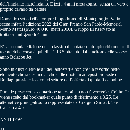
dell’impianto marchigiano. Dieci i 4 anni protagonisti, senza un vero e
proprio cavallo da battere
Domenica sotto i riflettori per l’ippodromo di Montegiorgio. Va in
scena infatti l’edizione 2022 del Gran Premio San Paolo-Memorial
Mario Mattii (Euro 40.040, metri 2060), Gruppo III riservato ai
trottatori indigeni di 4 anni.
E’ la seconda edizione della classica disputata sul doppio chilometro. Il
record della corsa è quindi il 1.13.5 ottenuto dal vincitore dello scorso
anno Belzebù Jet.
Sono in dieci dietro le ali dell’autostart e non c’è un favorito netto,
elemento che si desume anche dalle quote in antepost proposte da
Betflag, provider leader nel settore dell’offerta di quota fissa online.
Pur alle prese con sistemazione tattica al via non favorevole, Colibrì Jet
viene scelto dal bookmaker quale punto di riferimento a 3,25. Le
alternative principali sono rappresentate da Cralgido Sm a 3,75 e
Callisto a 4,5.
ANTEPOST
31