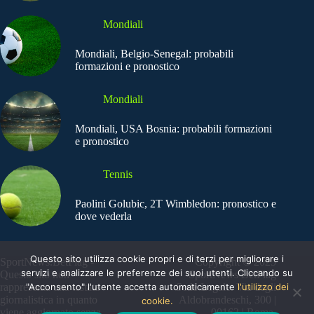
Mondiali
Mondiali, Belgio-Senegal: probabili
formazioni e pronostico
Mondiali
Mondiali, USA Bosnia: probabili formazioni
e pronostico
Tennis
Paolini Golubic, 2T Wimbledon: pronostico e
dove vederla
Questo sito utilizza cookie propri e di terzi per migliorare i
SportNews.BetFlag -
Copyright © 2025
servizi e analizzare le preferenze dei suoi utenti. Cliccando su
Questo sito non
SportNews BetFlag
rappresenta una testata
"Acconsento" l'utente accetta automaticamente
Sede Legale: Via degli
l'utilizzo dei
giornalistica in quanto
Aldobrandeschi, 300 |
cookie.
viene aggiornato senza
00163 | Roma