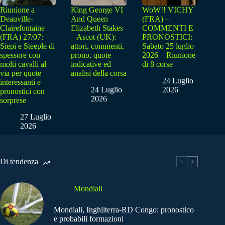
Riunione a
King George VI
WoW!! VICHY
Deauville-
And Queen
(FRA) –
Clairefontaine
Elizabeth Stakes
COMMENTI E
(FRA) 27/07:
– Ascot (UK):
PRONOSTICI:
Siepi e Steeple di
attori, commenti,
Sabato 25 luglio
spessore con
prono, quote
2026 – Riunione
molti cavalli al
indicative ed
di 8 corse
via per quote
analisi della corsa
24 Luglio
interessanti e
24 Luglio
2026
pronostici con
2026
sorprese
27 Luglio
2026
Di tendenza
Mondiali
Mondiali, Inghilterra-RD Congo: pronostico
e probabili formazioni