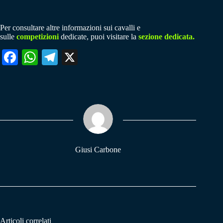
Per consultare altre informazioni sui cavalli e
sulle
competizioni
dedicate, puoi visitare la
sezione dedicata.
Fa
W
Te
X
ce
ha
le
bo
ts
gr
ok
A
a
pp
m
Giusi Carbone
Articoli correlati