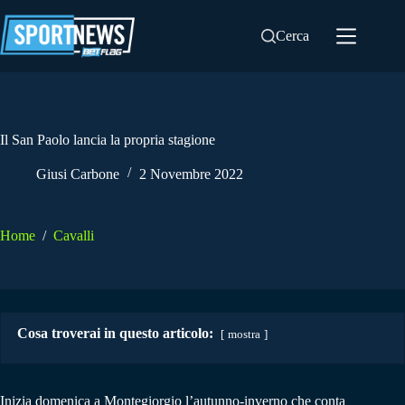
Salta
al
Cerca
contenuto
Il San Paolo lancia la propria stagione
Giusi Carbone
2 Novembre 2022
Home
/
Cavalli
Cosa troverai in questo articolo:
mostra
Inizia domenica a Montegiorgio l’autunno-inverno che conta