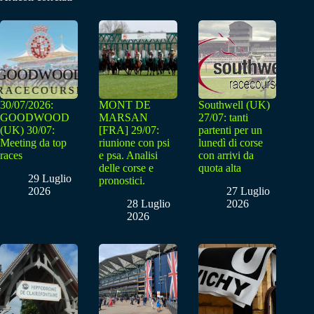
30/07/2026:
MONT DE
Southwell (UK)
GOODWOOD
MARSAN
27/07: tanti
(UK) 30/07:
[FRA] 29/07:
partenti per un
Meeting da top
riunione con psi
lunedì di corse
races
e psa. Analisi
con arrivi da
delle corse e
quota alta
29 Luglio
pronostici.
2026
27 Luglio
28 Luglio
2026
2026