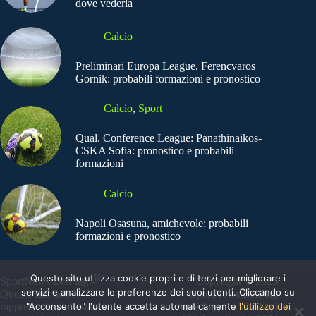
dove vederla
Calcio
Preliminari Europa League, Ferencvaros
Gornik: probabili formazioni e pronostico
Calcio
,
Sport
Qual. Conference League: Panathinaikos-
CSKA Sofia: pronostico e probabili
formazioni
Calcio
Napoli Osasuna, amichevole: probabili
formazioni e pronostico
Questo sito utilizza cookie propri e di terzi per migliorare i
SportNews.BetFlag -
Copyright © 2025
servizi e analizzare le preferenze dei suoi utenti. Cliccando su
Questo sito non
SportNews BetFlag
"Acconsento" l'utente accetta automaticamente
l'utilizzo dei
rappresenta una testata
Sede Legale: Via degli