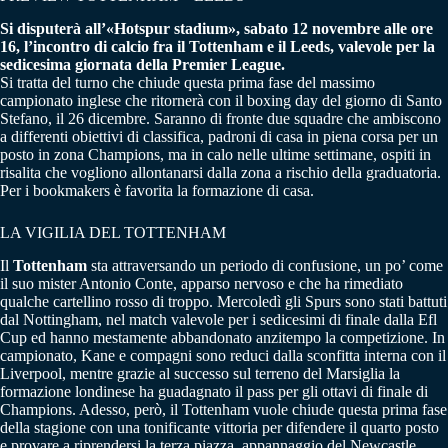
Si disputerà all’«Hotspur stadium», sabato 12 novembre alle ore
16, l’incontro di calcio fra il Tottenham e il Leeds, valevole per la
sedicesima giornata della Premier League.
Si tratta del turno che chiude questa prima fase del massimo
campionato inglese che ritornerà con il boxing day del giorno di Santo
Stefano, il 26 dicembre. Saranno di fronte due squadre che ambiscono
a differenti obiettivi di classifica, padroni di casa in piena corsa per un
posto in zona Champions, ma in calo nelle ultime settimane, ospiti in
risalita che vogliono allontanarsi dalla zona a rischio della graduatoria.
Per i bookmakers è favorita la formazione di casa.
LA VIGILIA DEL TOTTENHAM
Il
Tottenham
sta attraversando un periodo di confusione, un po’ come
il suo mister Antonio Conte, apparso nervoso e che ha rimediato
qualche cartellino rosso di troppo. Mercoledì gli Spurs sono stati battuti
dal Nottingham, nel match valevole per i sedicesimi di finale dalla Efl
Cup ed hanno mestamente abbandonato anzitempo la competizione. In
campionato, Kane e compagni sono reduci dalla sconfitta interna con il
Liverpool, mentre grazie al successo sul terreno del Marsiglia la
formazione londinese ha guadagnato il pass per gli ottavi di finale di
Champions. Adesso, però, il Tottenham vuole chiude questa prima fase
della stagione con una tonificante vittoria per difendere il quarto posto
e provare a riprendersi la terza piazza, appannaggio del Newcastle.