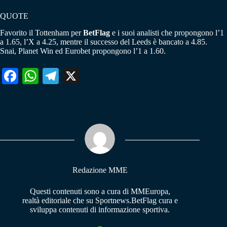
QUOTE
Favorito il Tottenham per
BetFlag
e i suoi analisti che propongono l’1
a 1.65, l’X a 4.25, mentre il successo del Leeds è bancato a 4.85.
Snai, Planet Win ed Eurobet propongono l’1 a 1.60.
Fa
W
Te
X
ce
ha
le
bo
ts
gr
ok
A
a
pp
m
Redazione MME
Questi contenuti sono a cura di MMEuropa,
realtà editoriale che su Sportnews.BetFlag cura e
sviluppa contenuti di informazione sportiva.