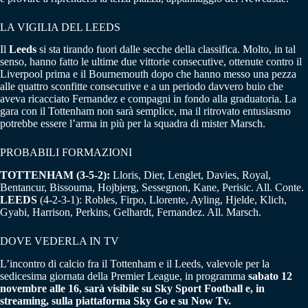
LA VIGILIA DEL LEEDS
Il
Leeds
si sta tirando fuori dalle secche della classifica. Molto, in tal
senso, hanno fatto le ultime due vittorie consecutive, ottenute contro il
Liverpool prima e il Bournemouth dopo che hanno messo una pezza
alle quattro sconfitte consecutive e a un periodo davvero buio che
aveva ricacciato Fernandez e compagni in fondo alla graduatoria. La
gara con il Tottenham non sarà semplice, ma il ritrovato entusiasmo
potrebbe essere l’arma in più per la squadra di mister Marsch.
PROBABILI FORMAZIONI
TOTTENHAM (3-5-2):
Lloris, Dier, Lenglet, Davies, Royal,
Bentancur, Bissouma, Hojbjerg, Sessegnon, Kane, Perisic. All. Conte.
LEEDS
(4-2-3-1): Robles, Firpo, Llorente, Ayling, Hjelde, Klich,
Gyabi, Harrison, Perkins, Gelhardt, Fernandez. All. Marsch.
DOVE VEDERLA IN TV
L’incontro di calcio fra il Tottenham e il Leeds, valevole per la
sedicesima giornata della Premier League, in programma
sabato 12
novembre alle 16, sarà visibile su Sky Sport Football e, in
streaming, sulla piattaforma Sky Go e su Now Tv.