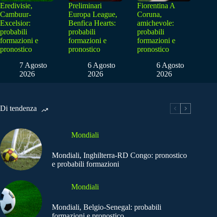
Eredivisie,
Preliminari
Fiorentina A
Cambuur-
Europa League,
Coruna,
Excelsior:
Benfica Hearts:
amichevole:
probabili
probabili
probabili
formazioni e
formazioni e
formazioni e
pronostico
pronostico
pronostico
7 Agosto
6 Agosto
6 Agosto
2026
2026
2026
Di tendenza
Mondiali
Mondiali, Inghilterra-RD Congo: pronostico
e probabili formazioni
Mondiali
Mondiali, Belgio-Senegal: probabili
formazioni e pronostico