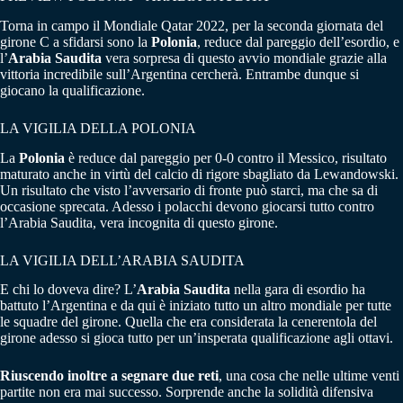
Torna in campo il Mondiale Qatar 2022, per la seconda giornata del
girone C a sfidarsi sono la
Polonia
, reduce dal pareggio dell’esordio, e
l’
Arabia Saudita
vera sorpresa di questo avvio mondiale grazie alla
vittoria incredibile sull’Argentina cercherà. Entrambe dunque si
giocano la qualificazione.
LA VIGILIA DELLA POLONIA
La
Polonia
è reduce dal pareggio per 0-0 contro il Messico, risultato
maturato anche in virtù del calcio di rigore sbagliato da Lewandowski.
Un risultato che visto l’avversario di fronte può starci, ma che sa di
occasione sprecata. Adesso i polacchi devono giocarsi tutto contro
l’Arabia Saudita, vera incognita di questo girone.
LA VIGILIA DELL’ARABIA SAUDITA
E chi lo doveva dire? L’
Arabia Saudita
nella gara di esordio ha
battuto l’Argentina e da qui è iniziato tutto un altro mondiale per tutte
le squadre del girone. Quella che era considerata la cenerentola del
girone adesso si gioca tutto per un’insperata qualificazione agli ottavi.
Riuscendo inoltre a segnare due reti
, una cosa che nelle ultime venti
partite non era mai successo. Sorprende anche la solidità difensiva