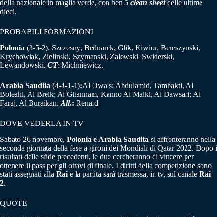
della nazionale in maglia verde, con ben
5
clean sheet
delle ultime
dieci.
PROBABILI FORMAZIONI
Polonia
(3-5-2): Szczesny; Bednarek, Glik, Kiwior; Bereszynski,
Krychowiak, Zielinski, Szymanski, Zalewski; Swiderski,
Lewandowski.
CT
: Michniewicz.
Arabia Saudita
(4-4-1-1)
:
Al Owais; Abdulamid, Tambakti, Al
Boleahi, Al Breik; Al Ghannam, Kanno Al Malki, Al Dawsari; Al
Faraj, Al Buraikan.
All
.:
Renard
DOVE VEDERLA IN TV
Sabato 26 novembre,
Polonia e Arabia Saudita
si affronteranno nella
seconda giornata della fase a gironi dei Mondiali di Qatar 2022. Dopo i
risultati delle sfide precedenti, le due cercheranno di vincere per
ottenere il pass per gli ottavi di finale. I diritti della competizione sono
stati assegnati alla
Rai
e la partita sarà trasmessa, in tv, sul canale
Rai
2
.
QUOTE