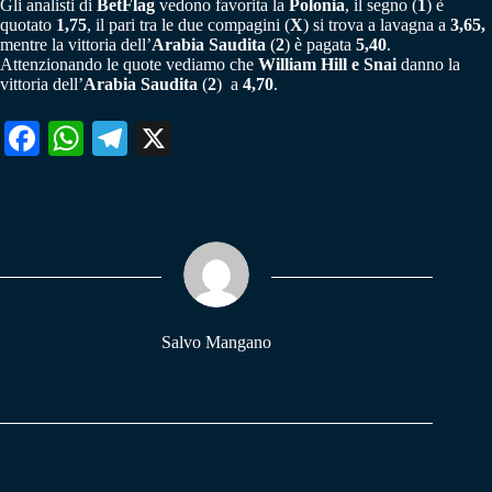
Gli analisti di
BetFlag
vedono favorita la
Polonia
, il segno (
1
) è
quotato
1,75
, il pari tra le due compagini (
X
) si trova a lavagna a
3,65,
mentre la vittoria dell’
Arabia Saudita
(
2
) è pagata
5,40
.
Attenzionando le quote vediamo che
William Hill e Snai
danno la
vittoria dell’
Arabia Saudita
(
2
) a
4,70
.
Fa
W
Te
X
ce
ha
le
bo
ts
gr
ok
A
a
pp
m
Salvo Mangano