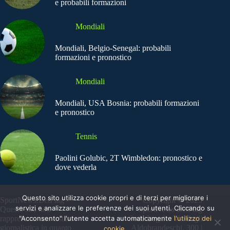
e probabili formazioni
Mondiali
Mondiali, Belgio-Senegal: probabili
formazioni e pronostico
Mondiali
Mondiali, USA Bosnia: probabili formazioni
e pronostico
Tennis
Paolini Golubic, 2T Wimbledon: pronostico e
dove vederla
Questo sito utilizza cookie propri e di terzi per migliorare i
SportNews.BetFlag -
Copyright © 2025
servizi e analizzare le preferenze dei suoi utenti. Cliccando su
Questo sito non
SportNews BetFlag
"Acconsento" l'utente accetta automaticamente
l'utilizzo dei
rappresenta una testata
Sede Legale: Via degli
giornalistica in quanto
Aldobrandeschi, 300 |
cookie.