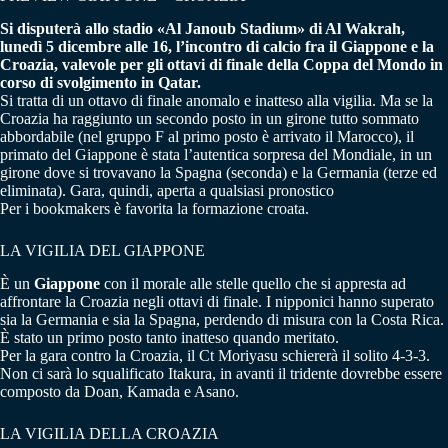
Si disputerà allo stadio «Al Janoub Stadium» di Al Wakrah,
lunedì 5 dicembre alle 16, l’incontro di calcio fra il Giappone e la
Croazia, valevole per gli ottavi di finale della Coppa del Mondo in
corso di svolgimento in Qatar.
Si tratta di un ottavo di finale anomalo e inatteso alla vigilia. Ma se la
Croazia ha raggiunto un secondo posto in un girone tutto sommato
abbordabile (nel gruppo F al primo posto è arrivato il Marocco), il
primato del Giappone è stata l’autentica sorpresa del Mondiale, in un
girone dove si trovavano la Spagna (seconda) e la Germania (terze ed
eliminata). Gara, quindi, aperta a qualsiasi pronostico
Per i bookmakers è favorita la formazione croata.
LA VIGILIA DEL GIAPPONE
È un
Giappone
con il morale alle stelle quello che si appresta ad
affrontare la Croazia negli ottavi di finale. I nipponici hanno superato
sia la Germania e sia la Spagna, perdendo di misura con la Costa Rica.
È stato un primo posto tanto inatteso quando meritato.
Per la gara contro la Croazia, il Ct Moriyasu schiererà il solito 4-3-3.
Non ci sarà lo squalificato Itakura, in avanti il tridente dovrebbe essere
composto da Doan, Kamada e Asano.
LA VIGILIA DELLA CROAZIA