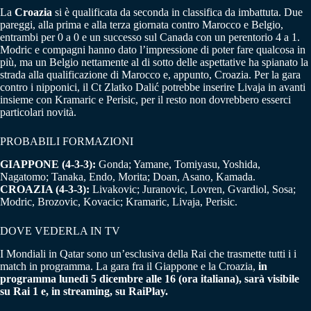
La
Croazia
si è qualificata da seconda in classifica da imbattuta. Due
pareggi, alla prima e alla terza giornata contro Marocco e Belgio,
entrambi per 0 a 0 e un successo sul Canada con un perentorio 4 a 1.
Modric e compagni hanno dato l’impressione di poter fare qualcosa in
più, ma un Belgio nettamente al di sotto delle aspettative ha spianato la
strada alla qualificazione di Marocco e, appunto, Croazia. Per la gara
contro i nipponici, il Ct Zlatko Dalić potrebbe inserire Livaja in avanti
insieme con Kramaric e Perisic, per il resto non dovrebbero esserci
particolari novità.
PROBABILI FORMAZIONI
GIAPPONE (4-3-3):
Gonda; Yamane, Tomiyasu, Yoshida,
Nagatomo; Tanaka, Endo, Morita; Doan, Asano, Kamada.
CROAZIA (4-3-3):
Livakovic; Juranovic, Lovren, Gvardiol, Sosa;
Modric, Brozovic, Kovacic; Kramaric, Livaja, Perisic.
DOVE VEDERLA IN TV
I Mondiali in Qatar sono un’esclusiva della Rai che trasmette tutti i i
match in programma. La gara fra il Giappone e la Croazia,
in
programma lunedì 5 dicembre alle 16 (ora italiana), sarà visibile
su Rai 1 e, in streaming, su RaiPlay.