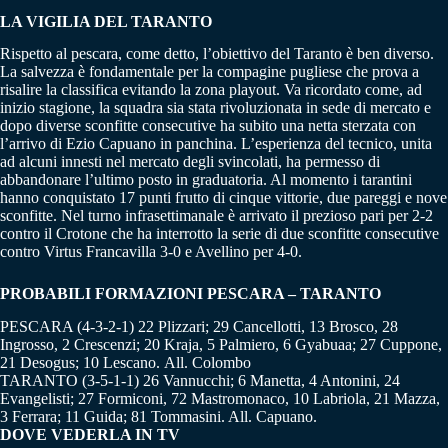
LA VIGILIA DEL TARANTO
Rispetto al pescara, come detto, l’obiettivo del Taranto è ben diverso.
La salvezza è fondamentale per la compagine pugliese che prova a
risalire la classifica evitando la zona playout. Va ricordato come, ad
inizio stagione, la squadra sia stata rivoluzionata in sede di mercato e
dopo diverse sconfitte consecutive ha subito una netta sterzata con
l’arrivo di Ezio Capuano in panchina. L’esperienza del tecnico, unita
ad alcuni innesti nel mercato degli svincolati, ha permesso di
abbandonare l’ultimo posto in graduatoria. Al momento i tarantini
hanno conquistato 17 punti frutto di cinque vittorie, due pareggi e nove
sconfitte. Nel turno infrasettimanale è arrivato il prezioso pari per 2-2
contro il Crotone che ha interrotto la serie di due sconfitte consecutive
contro Virtus Francavilla 3-0 e Avellino per 4-0.
PROBABILI FORMAZIONI PESCARA – TARANTO
PESCARA (4-3-2-1) 22 Plizzari; 29 Cancellotti, 13 Brosco, 28
Ingrosso, 2 Crescenzi; 20 Kraja, 5 Palmiero, 6 Gyabuaa; 27 Cuppone,
21 Desogus; 10 Lescano. All. Colombo
TARANTO (3-5-1-1) 26 Vannucchi; 6 Manetta, 4 Antonini, 24
Evangelisti; 27 Formiconi, 72 Mastromonaco, 10 Labriola, 21 Mazza,
3 Ferrara; 11 Guida; 81 Tommasini. All. Capuano.
DOVE VEDERLA IN TV