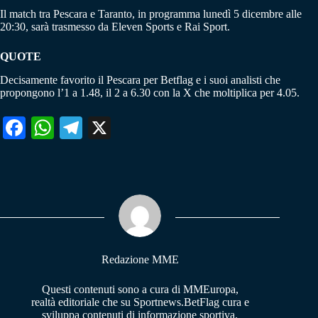
Il match tra Pescara e Taranto, in programma lunedì 5 dicembre alle
20:30, sarà trasmesso da Eleven Sports e Rai Sport.
QUOTE
Decisamente favorito il Pescara per Betflag e i suoi analisti che
propongono l’1 a 1.48, il 2 a 6.30 con la X che moltiplica per 4.05.
Fa
W
Te
X
ce
ha
le
bo
ts
gr
ok
A
a
pp
m
Redazione MME
Questi contenuti sono a cura di MMEuropa,
realtà editoriale che su Sportnews.BetFlag cura e
sviluppa contenuti di informazione sportiva.