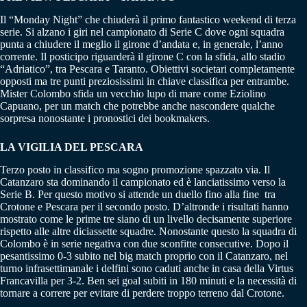
Il “Monday Night” che chiuderà il primo fantastico weekend di terza
serie. Si alzano i giri nel campionato di Serie C dove ogni squadra
punta a chiudere il meglio il girone d’andata e, in generale, l’anno
corrente. Il posticipo riguarderà il girone C con la sfida, allo stadio
“Adriatico”, tra Pescara e Taranto. Obiettivi societari completamente
opposti ma tre punti preziosissimi in chiave classifica per entrambe.
Mister Colombo sfida un vecchio lupo di mare come Eziolino
Capuano, per un match che potrebbe anche nascondere qualche
sorpresa nonostante i pronostici dei bookmakers.
LA VIGILIA DEL PESCARA
Terzo posto in classifico ma sogno promozione spazzato via. Il
Catanzaro sta dominando il campionato ed è lanciatissimo verso la
Serie B. Per questo motivo si attende un duello fino alla fine tra
Crotone e Pescara per il secondo posto. D’altronde i risultati hanno
mostrato come le prime tre siano di un livello decisamente superiore
rispetto alle altre diciassette squadre. Nonostante questo la squadra di
Colombo è in serie negativa con due sconfitte consecutive. Dopo il
pesantissimo 0-3 subito nel big match proprio con il Catanzaro, nel
turno infrasettimanale i delfini sono caduti anche in casa della Virtus
Francavilla per 3-2. Ben sei goal subiti in 180 minuti e la necessità di
tornare a correre per evitare di perdere troppo terreno dal Crotone.