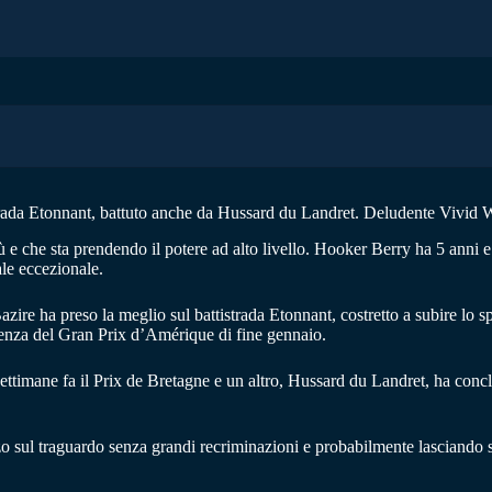
istrada Etonnant, battuto anche da Hussard du Landret. Deludente Vivid W
iù e che sta prendendo il potere ad alto livello. Hooker Berry ha 5 ann
ale eccezionale.
zire ha preso la meglio sul battistrada Etonnant, costretto a subire lo s
artenza del Gran Prix d’Amérique di fine gennaio.
ttimane fa il Prix de Bretagne e un altro, Hussard du Landret, ha concl
zo sul traguardo senza grandi recriminazioni e probabilmente lasciando s