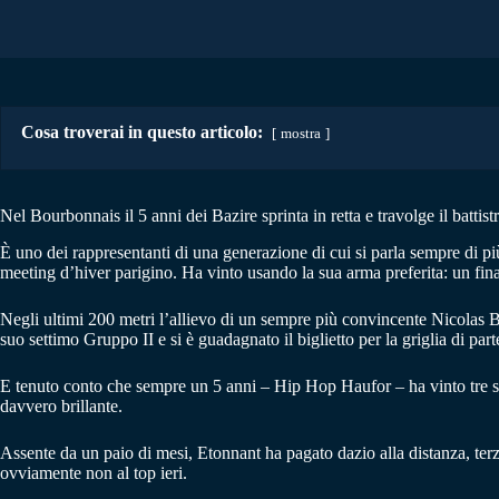
Cosa troverai in questo articolo:
mostra
Nel Bourbonnais il 5 anni dei Bazire sprinta in retta e travolge il batt
È uno dei rappresentanti di una generazione di cui si parla sempre di p
meeting d’hiver parigino. Ha vinto usando la sua arma preferita: un fin
Negli ultimi 200 metri l’allievo di un sempre più convincente Nicolas Ba
suo settimo Gruppo II e si è guadagnato il biglietto per la griglia di p
E tenuto conto che sempre un 5 anni – Hip Hop Haufor – ha vinto tre se
davvero brillante.
Assente da un paio di mesi, Etonnant ha pagato dazio alla distanza, ter
ovviamente non al top ieri.