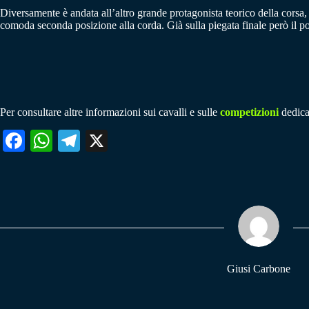
Diversamente è andata all’altro grande protagonista teorico della corsa, 
comoda seconda posizione alla corda. Già sulla piegata finale però il port
Per consultare altre informazioni sui cavalli e sulle
competizioni
dedicat
Fa
W
Te
X
ce
ha
le
bo
ts
gr
ok
A
a
pp
m
Giusi Carbone