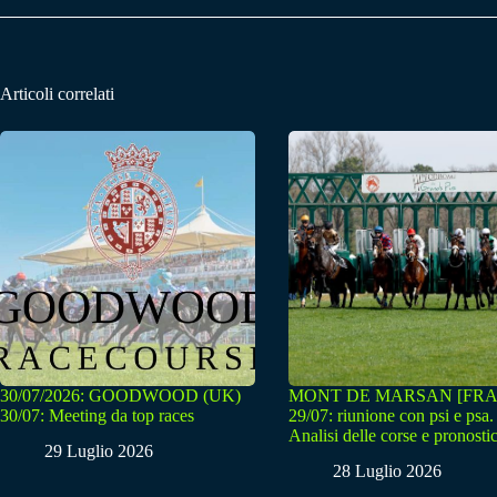
Articoli correlati
30/07/2026: GOODWOOD (UK)
MONT DE MARSAN [FRA
30/07: Meeting da top races
29/07: riunione con psi e psa.
Analisi delle corse e pronostic
29 Luglio 2026
28 Luglio 2026