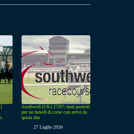
]
Southwell (UK) 27/07: tanti partenti
per un lunedì di corse con arrivi da
i.
quota alta
27 Luglio 2026