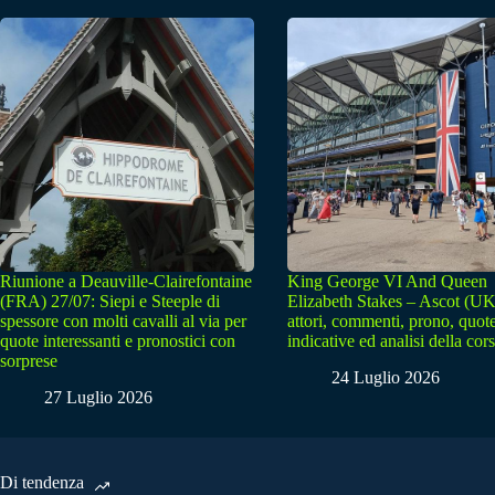
Riunione a Deauville-Clairefontaine
King George VI And Queen
(FRA) 27/07: Siepi e Steeple di
Elizabeth Stakes – Ascot (UK
spessore con molti cavalli al via per
attori, commenti, prono, quot
quote interessanti e pronostici con
indicative ed analisi della cor
sorprese
24 Luglio 2026
27 Luglio 2026
Di tendenza