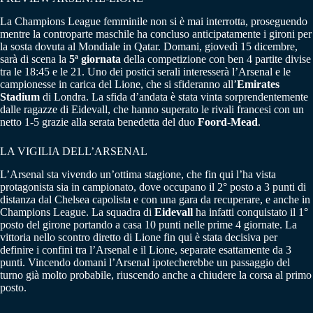
La Champions League femminile non si è mai interrotta, proseguendo
mentre la controparte maschile ha concluso anticipatamente i gironi per
la sosta dovuta al Mondiale in Qatar. Domani, giovedì 15 dicembre,
sarà di scena la
5ª giornata
della competizione con ben 4 partite divise
tra le 18:45 e le 21. Uno dei postici serali interesserà l’Arsenal e le
campionesse in carica del Lione, che si sfideranno all’
Emirates
Stadium
di Londra. La sfida d’andata è stata vinta sorprendentemente
dalle ragazze di Eidevall, che hanno superato le rivali francesi con un
netto 1-5 grazie alla serata benedetta del duo
Foord-Mead
.
LA VIGILIA DELL’ARSENAL
L’Arsenal sta vivendo un’ottima stagione, che fin qui l’ha vista
protagonista sia in campionato, dove occupano il 2° posto a 3 punti di
distanza dal Chelsea capolista e con una gara da recuperare, e anche in
Champions League. La squadra di
Eidevall
ha infatti conquistato il 1°
posto del girone portando a casa 10 punti nelle prime 4 giornate. La
vittoria nello scontro diretto di Lione fin qui è stata decisiva per
definire i confini tra l’Arsenal e il Lione, separate esattamente da 3
punti. Vincendo domani l’Arsenal ipotecherebbe un passaggio del
turno già molto probabile, riuscendo anche a chiudere la corsa al primo
posto.