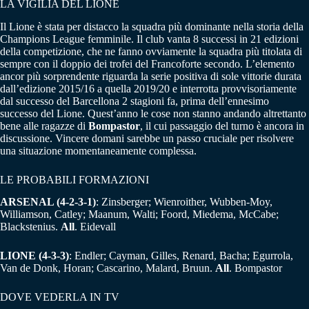
LA VIGILIA DEL LIONE
Il Lione è stata per distacco la squadra più dominante nella storia della
Champions League femminile. Il club vanta 8 successi in 21 edizioni
della competizione, che ne fanno ovviamente la squadra più titolata di
sempre con il doppio dei trofei del Francoforte secondo. L’elemento
ancor più sorprendente riguarda la serie positiva di sole vittorie durata
dall’edizione 2015/16 a quella 2019/20 e interrotta provvisoriamente
dal successo del Barcellona 2 stagioni fa, prima dell’ennesimo
successo del Lione. Quest’anno le cose non stanno andando altrettanto
bene alle ragazze di
Bompastor
, il cui passaggio del turno è ancora in
discussione. Vincere domani sarebbe un passo cruciale per risolvere
una situazione momentaneamente complessa.
LE PROBABILI FORMAZIONI
ARSENAL (4-2-3-1)
: Zinsberger; Wienroither, Wubben-Moy,
Williamson, Catley; Maanum, Walti; Foord, Miedema, McCabe;
Blackstenius.
All
. Eidevall
LIONE (4-3-3)
: Endler; Cayman, Gilles, Renard, Bacha; Egurrola,
Van de Donk, Horan; Cascarino, Malard, Bruun.
All
. Bompastor
DOVE VEDERLA IN TV