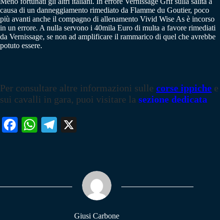
Meno fortunati gli altri italiani. In errore Vernissage Grif sulla salita a
causa di un danneggiamento rimediato da Flamme du Goutier, poco
più avanti anche il compagno di allenamento Vivid Wise As è incorso
in un errore. A nulla servono i 40mila Euro di multa a favore rimediati
da Vernissage, se non ad amplificare il rammarico di quel che avrebbe
potuto essere.
Per consultare altre informazioni sulle
corse ippiche
e
sui cavalli in gara, puoi visitare la
sezione dedicata
Fa
W
Te
X
ce
ha
le
bo
ts
gr
ok
A
a
pp
m
Giusi Carbone