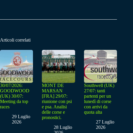
Articoli correlati
30/07/2026:
MONT DE
Southwell (UK)
GOODWOOD
MARSAN
27/07: tanti
(UK) 30/07:
[FRA] 29/07:
partenti per un
Meeting da top
riunione con psi
lunedì di corse
races
e psa. Analisi
con arrivi da
delle corse e
quota alta
29 Luglio
pronostici.
2026
27 Luglio
28 Luglio
2026
2026