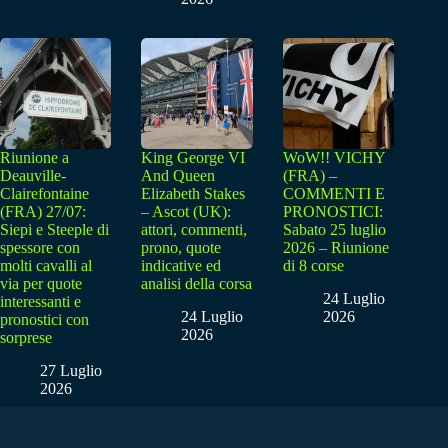
Riunione a
King George VI
WoW!! VICHY
Deauville-
And Queen
(FRA) –
Clairefontaine
Elizabeth Stakes
COMMENTI E
(FRA) 27/07:
– Ascot (UK):
PRONOSTICI:
Siepi e Steeple di
attori, commenti,
Sabato 25 luglio
spessore con
prono, quote
2026 – Riunione
molti cavalli al
indicative ed
di 8 corse
via per quote
analisi della corsa
24 Luglio
interessanti e
24 Luglio
2026
pronostici con
2026
sorprese
27 Luglio
2026