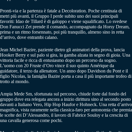
Pronti-via e la partenza è fatale a Decoloration. Poche centinaia di
metri più avanti, il Gruppo I perde subito uno dei suoi principali
favoriti: Idao de Tillard è di galoppo e viene squalificato. Lo svedese
Don Fanucci Zet prende il comando, accompagnato da Horsy Dream,
prima e un ritmo forsennato, poi più tranquillo, almeno sino in retta
d’arrivo, dove entrambi calano.
Jean Michel Bazire, paziente dietro gli animatori della prova, lancia
Hooker Berry e sul palo si gira, la gamba alzata in segno di gioia. Una
vittoria facile e ricca di entusiasmo dopo un percorso da sogno.
L’uomo con 20 Fruste d’Oro vince il suo quinto Amérique da
guidatore, il terzo da allenatore. Un anno dopo Davidson du Pont e il
figlio Nicolas, la famiglia Bazire porta a casa il più importante trofeo di
trotto al mondo.
Ampia Mede Sm, sfortunata sul percorso, chiude forte dal fondo del
gruppo dove era relegata ancora a inizio dirittura sino al secondo posto
davanti a Italiano Vero, Hip Hop Haufor e Hohneck. Una retta d’arrivo
magnifica, vista raramente nella classica-faro per antonomia che premia
le scelte dei D’Alessandro, il lavoro di Fabrice Souloy e la crescita di
una cavalla generosa come pochi.