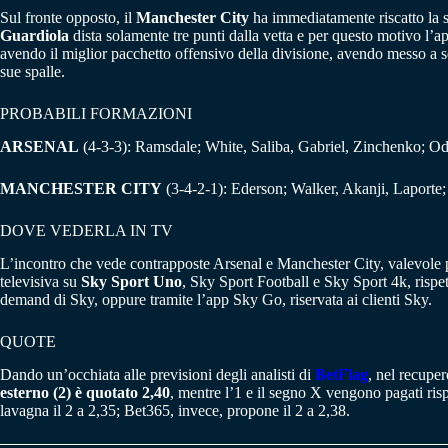
Sul fronte opposto, il
Manchester City
ha immediatamente riscatto la s
Guardiola
dista solamente tre punti dalla vetta e per questo motivo l’a
avendo il miglior pacchetto offensivo della divisione, avendo messo a 
sue spalle.
PROBABILI FORMAZIONI
ARSENAL
(4-3-3): Ramsdale; White, Saliba, Gabriel, Zinchenko; Ode
MANCHESTER CITY
(3-4-2-1): Ederson; Walker, Akanji, Laporte
DOVE VEDERLA IN TV
L’incontro che vede contrapposte Arsenal e Manchester City, valevole 
televisiva su
Sky Sport Uno
, Sky Sport Football e Sky Sport 4k, rispet
demand di Sky, oppure tramite l’app Sky Go, riservata ai clienti Sky.
QUOTE
Dando un’occhiata alle previsioni degli analisti di
BetFlag
, nel recuper
esterno (2) è quotato 2,40
, mentre l’1 e il segno X vengono pagati ri
lavagna il 2 a 2,35; Bet365, invece, propone il 2 a 2,38.