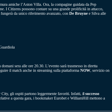
e mura amiche l’Aston Villa. Ora, la compagine guidata da Pep
e. I Citizens possono contare su una grande prolificità in attacco,
fungerà da unico riferimento avanzato, con
De Bruyne
e Silva alle
 Guardiola
 domani sera alle ore 20.30. L’evento sarà trasmesso in diretta
seguire il match anche in streaming sulla piattaforma
NOW
, servizio on
ty, gli ospiti partono leggermente favoriti. Infatti, i
l successo
elative a questa gara, i bookmaker Eurobet e WilliamHill mettono a