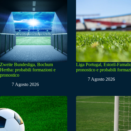
Zweite Bundesliga, Bochum
Liga Portugal, Estoril-Famali
Hertha: probabili formazioni e
pronostico e probabili formaz
pronostico
7 Agosto 2026
7 Agosto 2026