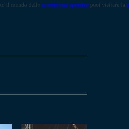
tto il mondo delle
scommesse sportive
puoi visitare la