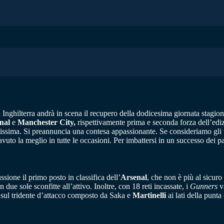
Inghilterra andrà in scena il recupero della dodicesima giornata stagiona
nal
e
Manchester City,
rispettivamente prima e seconda forza dell’edi
 altissima. Si preannuncia una contesa appassionante. Se consideriamo gli
uto la meglio in tutte le occasioni. Per imbattersi in un successo dei pad
ssione il primo posto in classifica dell’
Arsenal
, che non è più al sicur
n due sole sconfitte all’attivo. Inoltre, con 18 reti incassate, i
Gunners
v
 sul tridente d’attacco composto da Saka e
Martinelli
ai lati della punta