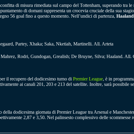
confitta di misura rimediata sul campo del Tottenham, superando tra l
ppuntamento di domani rappresenta un crocevia cruciale della sua stagion
segno 56 goal fino a questo momento. Nell’undici di partenza,
Haaland
gaard, Partey, Xhaka; Saka, Nketiah, Martinelli. All. Arteta
; Mahrez, Rodri, Gundogan, Grealish; De Bruyne, Silva; Haaland. All.
per il recupero del dodicesimo turno di
Premier League
, è in programma
tivamente ai canali 201, 203 e 213 del satellite. Inoltre, sarà possibile 
o della dodicesima giornata di Premier League tra Arsenal e Manchester Ci
spettivamente 2,87 e 3,50. Nel palinsesto complessivo delle scommesse r