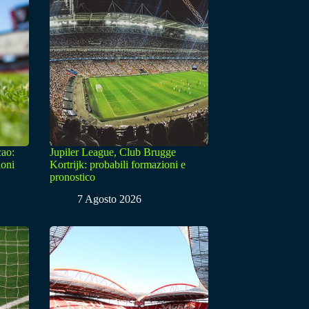
cao:
Jupiler League, Club Brugge
ioni
Kortrijk: probabili formazioni e
pronostico
7 Agosto 2026