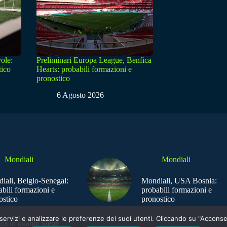
ole:
Preliminari Europa League, Benfica
tico
Hearts: probabili formazioni e
pronostico
6 Agosto 2026
Mondiali
Mondiali
iali, Belgio-Senegal:
Mondiali, USA Bosnia:
abili formazioni e
probabili formazioni e
ostico
pronostico
e i servizi e analizzare le preferenze dei suoi utenti. Cliccando su "Acco
ica in quanto viene