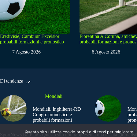
Eredivisie, Cambuur-Excelsior:
Fiorentina A Coruna, amichev
probabili formazioni e pronostico
probabili formazioni e pronos
7 Agosto 2026
6 Agosto 2026
Di tendenza
Mondiali
Mondiali, Inghilterra-RD
Mond
Congo: pronostico e
prob
probabili formazioni
pron
Questo sito utilizza cookie propri e di terzi per migliorar
SportNews.BetFlag - Questo sito non rappresenta una testata giornalist