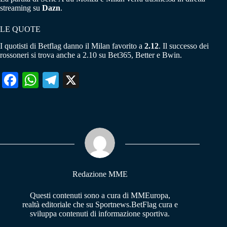
streaming su
Dazn
.
LE QUOTE
I quotisti di Betflag danno il Milan favorito a
2.12
. Il successo dei
rossoneri si trova anche a 2.10 su Bet365, Better e Bwin.
Fa
W
Te
X
ce
ha
le
bo
ts
gr
ok
A
a
pp
m
Redazione MME
Questi contenuti sono a cura di MMEuropa,
realtà editoriale che su Sportnews.BetFlag cura e
sviluppa contenuti di informazione sportiva.