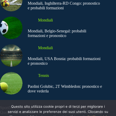
Mondiali, Inghilterra-RD Congo: pronostico
e probabili formazioni
Mondiali
Mondiali, Belgio-Senegal: probabili
formazioni e pronostico
Mondiali
Mondiali, USA Bosnia: probabili formazioni
e pronostico
Tennis
Paolini Golubic, 2T Wimbledon: pronostico e
dove vederla
Questo sito utilizza cookie propri e di terzi per migliorare i
SportNews.BetFlag -
Copyright © 2025
servizi e analizzare le preferenze dei suoi utenti. Cliccando su
Questo sito non
SportNews BetFlag