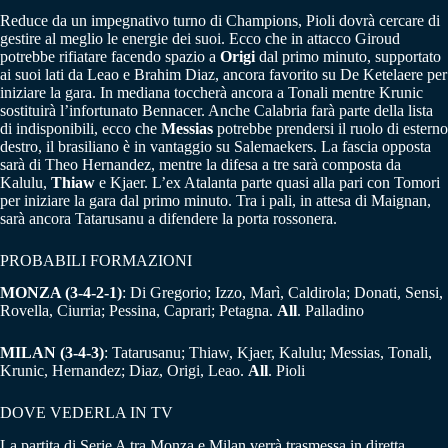
Reduce da un impegnativo turno di Champions, Pioli dovrà cercare di
gestire al meglio le energie dei suoi. Ecco che in attacco Giroud
potrebbe rifiatare facendo spazio a
Origi
dal primo minuto, supportato
ai suoi lati da Leao e Brahim Diaz, ancora favorito su De Ketelaere per
iniziare la gara. In mediana toccherà ancora a Tonali mentre Krunic
sostituirà l’infortunato Bennacer. Anche Calabria farà parte della lista
di indisponibili, ecco che
Messias
potrebbe prendersi il ruolo di esterno
destro, il brasiliano è in vantaggio su Salemaekers. La fascia opposta
sarà di Theo Hernandez, mentre la difesa a tre sarà composta da
Kalulu,
Thiaw
e Kjaer. L’ex Atalanta parte quasi alla pari con Tomori
per iniziare la gara dal primo minuto. Tra i pali, in attesa di Maignan,
sarà ancora Tatarusanu a difendere la porta rossonera.
PROBABILI FORMAZIONI
MONZA (3-4-2-1)
: Di Gregorio; Izzo, Marì, Caldirola; Donati, Sensi,
Rovella, Ciurria; Pessina, Caprari; Petagna.
All
. Palladino
MILAN (3-4-3)
: Tatarusanu; Thiaw, Kjaer, Kalulu; Messias, Tonali,
Krunic, Hernandez; Diaz, Origi, Leao.
All
. Pioli
DOVE VEDERLA IN TV
La partita di Serie A tra Monza e Milan verrà trasmessa in diretta