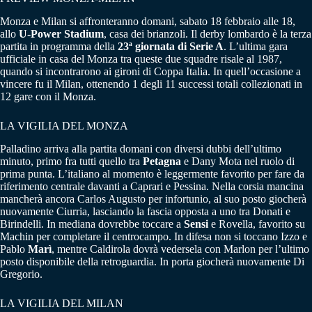
Monza e Milan si affronteranno domani, sabato 18 febbraio alle 18,
allo
U-Power Stadium
, casa dei brianzoli. Il derby lombardo è la terza
partita in programma della
23ª giornata di Serie A
. L’ultima gara
ufficiale in casa del Monza tra queste due squadre risale al 1987,
quando si incontrarono ai gironi di Coppa Italia. In quell’occasione a
vincere fu il Milan, ottenendo 1 degli 11 successi totali collezionati in
12 gare con il Monza.
LA VIGILIA DEL MONZA
Palladino arriva alla partita domani con diversi dubbi dell’ultimo
minuto, primo fra tutti quello tra
Petagna
e Dany Mota nel ruolo di
prima punta. L’italiano al momento è leggermente favorito per fare da
riferimento centrale davanti a Caprari e Pessina. Nella corsia mancina
mancherà ancora Carlos Augusto per infortunio, al suo posto giocherà
nuovamente Ciurria, lasciando la fascia opposta a uno tra Donati e
Birindelli. In mediana dovrebbe toccare a
Sensi
e Rovella, favorito su
Machin per completare il centrocampo. In difesa non si toccano Izzo e
Pablo
Marì
, mentre Caldirola dovrà vedersela con Marlon per l’ultimo
posto disponibile della retroguardia. In porta giocherà nuovamente Di
Gregorio.
LA VIGILIA DEL MILAN