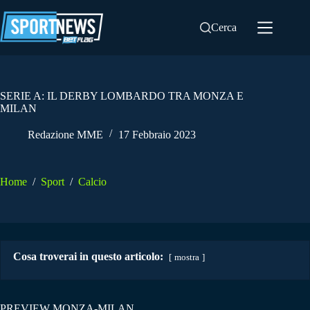
Salta
al
Cerca
contenuto
SERIE A: IL DERBY LOMBARDO TRA MONZA E
MILAN
Redazione MME
17 Febbraio 2023
Home
/
Sport
/
Calcio
Cosa troverai in questo articolo:
mostra
PREVIEW MONZA-MILAN