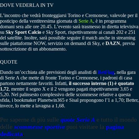
DOVE VEDERLA IN TV
L’incontro che vedrà fronteggiarsi Torino e Cremonese, valevole per il
posticipo della ventitreesima giornata di
Serie A
, è in programma
domani sera alle ore 20.45. L’evento sarà trasmesso in diretta televisiva
su
Sky Sport Calcio
e Sky Sport, rispettivamente ai canali 202 e 251
del satellite. Inoltre, sarà possibile seguire il match anche in streaming
sulle piattaforme NOW, servizio on demand di Sky, e
DAZN
, previa
sottoscrizione di un abbonamento.
QUOTE
Dando un’occhiata alle previsioni degli analisti di
BetFlag
, nella gara
di Serie A che mette di fronte Torino e Cremonese, i padroni di casa
partono nettamente favoriti. Infatti,
il successo interno (1) è quotato
1,72
, mentre il segno X e il 2 vengono pagati rispettivamente 3,65 e
5,20. Nel palinsesto complessivo delle scommesse relative a questa
sfida, i bookmaker Planetwin365 e Sisal propongono l’1 a 1,70; Better,
invece, lo mette a lavagna a 1,68.
Per saperne di più sulle
quote Serie A
e tutto il mondo
delle
scommesse sportive
puoi visitare la
pagina
dedicata
.