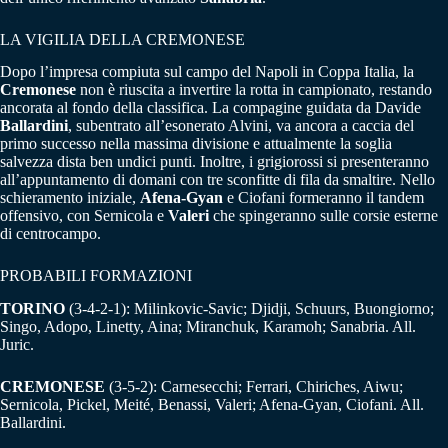
LA VIGILIA DELLA CREMONESE
Dopo l’impresa compiuta sul campo del Napoli in Coppa Italia, la
Cremonese
non è riuscita a invertire la rotta in campionato, restando
ancorata al fondo della classifica. La compagine guidata da Davide
Ballardini
, subentrato all’esonerato Alvini, va ancora a caccia del
primo successo nella massima divisione e attualmente la soglia
salvezza dista ben undici punti. Inoltre, i grigiorossi si presenteranno
all’appuntamento di domani con tre sconfitte di fila da smaltire. Nello
schieramento iniziale,
Afena-Gyan
e Ciofani formeranno il tandem
offensivo, con Sernicola e
Valeri
che spingeranno sulle corsie esterne
di centrocampo.
PROBABILI FORMAZIONI
TORINO
(3-4-2-1): Milinkovic-Savic; Djidji, Schuurs, Buongiorno;
Singo, Adopo, Linetty, Aina; Miranchuk, Karamoh; Sanabria. All.
Juric.
CREMONESE
(3-5-2): Carnesecchi; Ferrari, Chiriches, Aiwu;
Sernicola, Pickel, Meité, Benassi, Valeri; Afena-Gyan, Ciofani. All.
Ballardini.