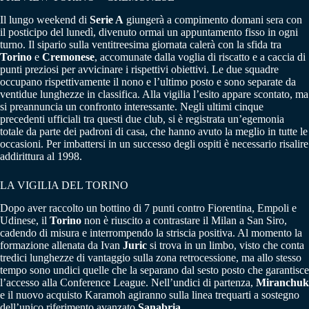
Il lungo weekend di
Serie A
giungerà a compimento domani sera con
il posticipo del lunedì, divenuto ormai un appuntamento fisso in ogni
turno. Il sipario sulla ventitreesima giornata calerà con la sfida tra
Torino
e
Cremonese
, accomunate dalla voglia di riscatto e a caccia di
punti preziosi per avvicinare i rispettivi obiettivi. Le due squadre
occupano rispettivamente il nono e l’ultimo posto e sono separate da
ventidue lunghezze in classifica. Alla vigilia l’esito appare scontato, ma
si preannuncia un confronto interessante. Negli ultimi cinque
precedenti ufficiali tra questi due club, si è registrata un’egemonia
totale da parte dei padroni di casa, che hanno avuto la meglio in tutte le
occasioni. Per imbattersi in un successo degli ospiti è necessario risalire
addirittura al 1998.
LA VIGILIA DEL TORINO
Dopo aver raccolto un bottino di 7 punti contro Fiorentina, Empoli e
Udinese, il
Torino
non è riuscito a contrastare il Milan a San Siro,
cadendo di misura e interrompendo la striscia positiva. Al momento la
formazione allenata da Ivan
Juric
si trova in un limbo, visto che conta
tredici lunghezze di vantaggio sulla zona retrocessione, ma allo stesso
tempo sono undici quelle che la separano dal sesto posto che garantisce
l’accesso alla Conference League. Nell’undici di partenza,
Miranchuk
e il nuovo acquisto Karamoh agiranno sulla linea trequarti a sostegno
dell’unico riferimento avanzato
Sanabria
.