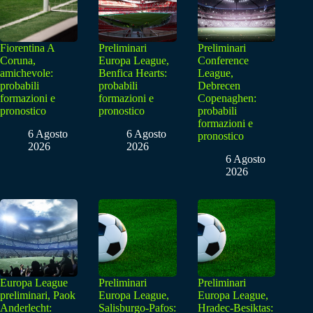
Fiorentina A
Preliminari
Preliminari
Coruna,
Europa League,
Conference
amichevole:
Benfica Hearts:
League,
probabili
probabili
Debrecen
formazioni e
formazioni e
Copenaghen:
pronostico
pronostico
probabili
formazioni e
6 Agosto
6 Agosto
pronostico
2026
2026
6 Agosto
2026
Europa League
Preliminari
Preliminari
preliminari, Paok
Europa League,
Europa League,
Anderlecht:
Salisburgo-Pafos:
Hradec-Besiktas: