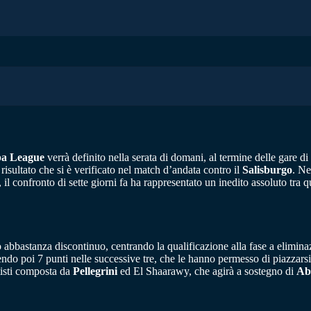
a League
verrà definito nella serata di domani, al termine delle gare d
 risultato che si è verificato nel match d’andata contro il
Salisburgo
. Ne
 il confronto di sette giorni fa ha rappresentato un inedito assoluto tra 
bbastanza discontinuo, centrando la qualificazione alla fase a eliminazio
endo poi 7 punti nelle successive tre, che le hanno permesso di piazzars
rtisti composta da
Pellegrini
ed El Shaarawy, che agirà a sostegno di
Ab