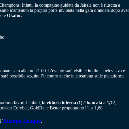
Champions. Infatti, la compagine guidata da Jaissle non è riuscita a
anno mantenuto la propria porta inviolata nella gara d’andata dopo aver
do e
Okafor
.
ho.
domani sera alle ore 21.00. L’evento sarà visibile in diretta televisiva e
, sarà possibile seguire l’incontro anche in streaming sulle piattaforme
rtono favoriti. Infatti,
la vittoria interna (1) è bancata a 1,72
,
ookmaker Eurobet, GoldBet e Better propongono l’1 a 1,68.
l’
Europa League
.