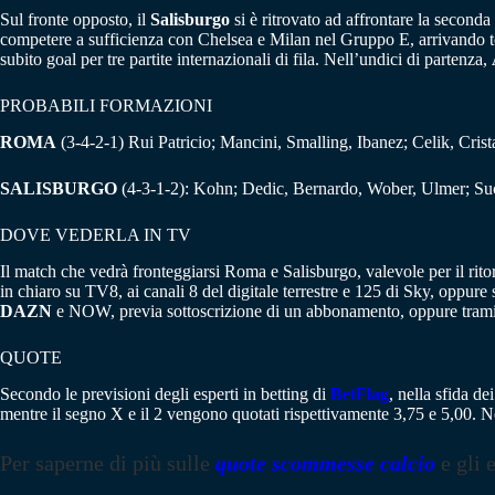
Sul fronte opposto, il
Salisburgo
si è ritrovato ad affrontare la second
competere a sufficienza con Chelsea e Milan nel Gruppo E, arrivando te
subito goal per tre partite internazionali di fila. Nell’undici di partenza,
PROBABILI FORMAZIONI
ROMA
(3-4-2-1) Rui Patricio; Mancini, Smalling, Ibanez; Celik, Cris
SALISBURGO
(4-3-1-2): Kohn; Dedic, Bernardo, Wober, Ulmer; Suci
DOVE VEDERLA IN TV
Il match che vedrà fronteggiarsi Roma e Salisburgo, valevole per il rit
in chiaro su TV8, ai canali 8 del digitale terrestre e 125 di Sky, oppure
DAZN
e NOW, previa sottoscrizione di un abbonamento, oppure tramite
QUOTE
Secondo le previsioni degli esperti in betting di
BetFlag
, nella sfida d
mentre il segno X e il 2 vengono quotati rispettivamente 3,75 e 5,00. 
Per saperne di più sulle
quote scommesse calcio
e gli 