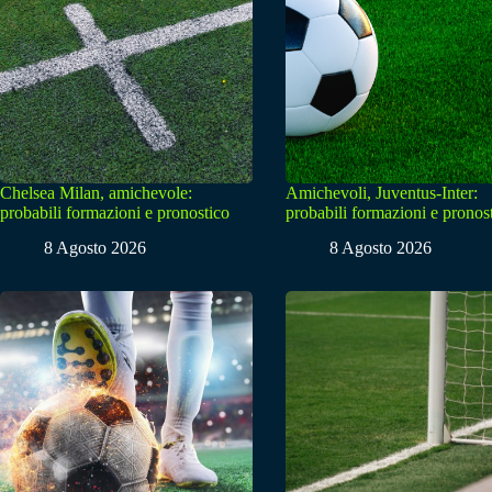
Chelsea Milan, amichevole:
Amichevoli, Juventus-Inter:
probabili formazioni e pronostico
probabili formazioni e pronos
8 Agosto 2026
8 Agosto 2026