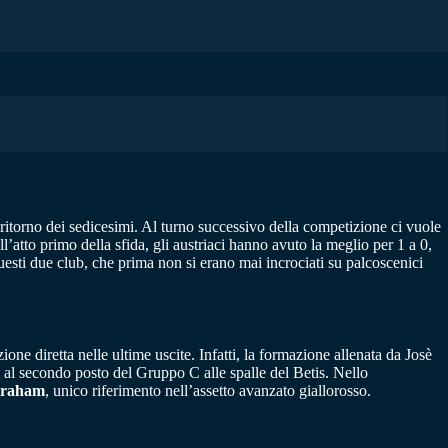
i ritorno dei sedicesimi. Al turno successivo della competizione ci vuole
ll’atto primo della sfida, gli austriaci hanno avuto la meglio per 1 a 0,
questi due club, che prima non si erano mai incrociati su palcoscenici
ne diretta nelle ultime uscite. Infatti, la formazione allenata da Josè
i al secondo posto del Gruppo C alle spalle del Betis. Nello
raham
, unico riferimento nell’assetto avanzato giallorosso.