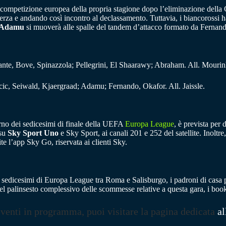
a competizione europea della propria stagione dopo l’eliminazione della 
rza e andando così incontro al declassamento. Tuttavia, i biancorossi h
Adamu
si muoverà alle spalle del tandem d’attacco formato da Fernan
tante, Bove, Spinazzola; Pellegrini, El Shaarawy; Abraham. All. Mourin
c, Seiwald, Kjaergraad; Adamu; Fernando, Okafor. All. Jaissle.
orno dei sedicesimi di finale della UEFA
Europa League
, è prevista per 
 su
Sky Sport Uno
e Sky Sport, ai canali 201 e 252 del satellite. Inoltre
 l’app Sky Go, riservata ai clienti Sky.
ei sedicesimi di Europa League tra Roma e Salisburgo, i padroni di casa pa
Nel palinsesto complessivo delle scommesse relative a questa gara, i b
eventi in programma, puoi visitare la pagina dedicata
al