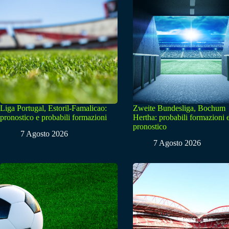
Liga Portugal, Estoril-Famalicao:
Zweite Bundesliga, Bochum
pronostico e probabili formazioni
Hertha: probabili formazioni 
pronostico
7 Agosto 2026
7 Agosto 2026