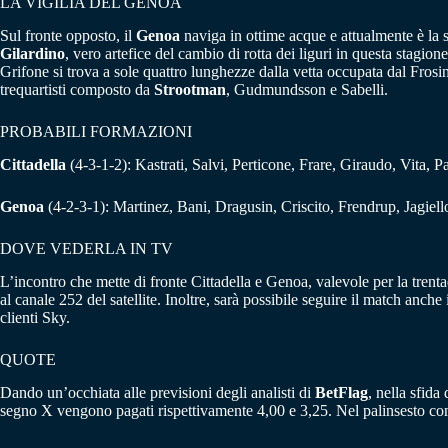
LA VIGILIA DEL GENOA
Sul fronte opposto, il
Genoa
naviga in ottime acque e attualmente è la 
Gilardino
, vero artefice del cambio di rotta dei liguri in questa stagione,
Grifone si trova a sole quattro lunghezze dalla vetta occupata dal Frosi
trequartisti composto da
Strootman
, Gudmundsson e Sabelli.
PROBABILI FORMAZIONI
Cittadella
(4-3-1-2): Kastrati, Salvi, Perticone, Frare, Giraudo, Vita, 
Genoa
(4-2-3-1): Martinez, Bani, Dragusin, Criscito, Frendrup, Jagiel
DOVE VEDERLA IN TV
L’incontro che mette di fronte Cittadella e Genoa, valevole per la trent
al canale 252 del satellite. Inoltre, sarà possibile seguire il match anc
clienti Sky.
QUOTE
Dando un’occhiata alle previsioni degli analisti di
BetFlag
, nella sfida
segno X vengono pagati rispettivamente 4,00 e 3,25. Nel palinsesto co