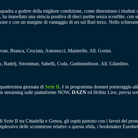
squadra a godere della migliore condizione, come dimostrano i risultati 
 ha inanellato una striscia positiva di dieci partite senza sconfitte, con se
none e con un margine di vantaggio di sei sul Bari terzo. Nello schieram
Pavan, Branca, Crociata, Antonucci, Maistrello. All. Gorini.
lo, Badelj, Strootman, Sabelli, Coda, Gudmundsson. All. Gilardino.
aquattresima giornata di
Serie B
, è in programma domani pomeriggio alle 
he in streaming sulle piattaforme NOW,
DAZN
ed Helbiz Live, previa sot
 di Serie B tra Cittadella e Genoa, gli ospiti partono con i favori del prono
mplessivo delle scommesse relative a questa sfida, i bookmaker Eurobet