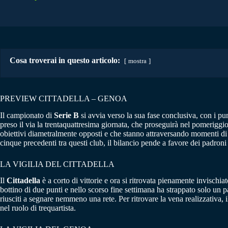
Cosa troverai in questo articolo:
mostra
PREVIEW CITTADELLA – GENOA
Il campionato di
Serie B
si avvia verso la sua fase conclusiva, con i pun
preso il via la trentaquattresima giornata, che proseguirà nel pomeriggi
obiettivi diametralmente opposti e che stanno attraversando momenti di 
cinque precedenti tra questi club, il bilancio pende a favore dei padroni
LA VIGILIA DEL CITTADELLA
Il
Cittadella
è a corto di vittorie e ora si ritrovata pienamente invischi
bottino di due punti e nello scorso fine settimana ha strappato solo un p
riusciti a segnare nemmeno una rete. Per ritrovare la vena realizzativa,
nel ruolo di trequartista.