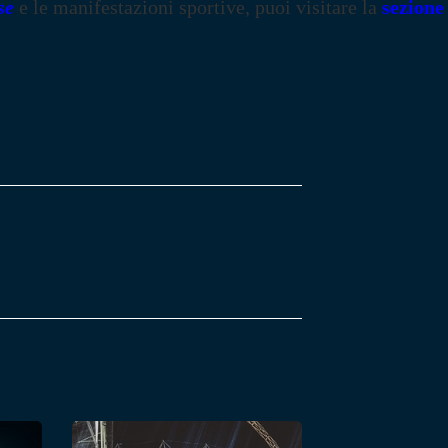
se
e le manifestazioni sportive, puoi visitare la
sezione