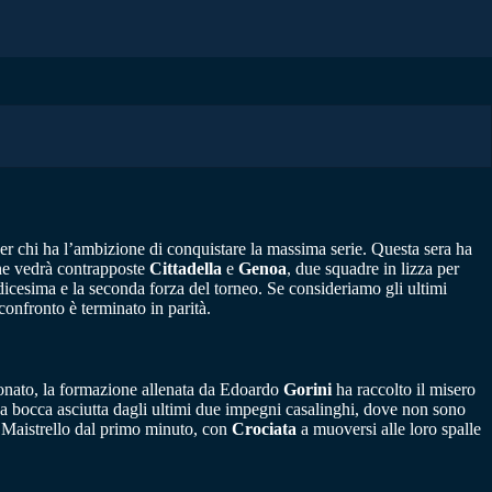
 per chi ha l’ambizione di conquistare la massima serie. Questa sera ha
che vedrà contrapposte
Cittadella
e
Genoa
, due squadre in lizza per
icesima e la seconda forza del torneo. Se consideriamo gli ultimi
confronto è terminato in parità.
pionato, la formazione allenata da Edoardo
Gorini
ha raccolto il misero
ti a bocca asciutta dagli ultimi due impegni casalinghi, dove non sono
Maistrello dal primo minuto, con
Crociata
a muoversi alle loro spalle