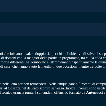
ti che iniziano a valere doppio sia per chi ha l’obiettivo di salvarsi sia
o di domani con la maggior delle partite in programma, tra cui la sfida 
forma differenti. Al Tombolato si affronteranno rispettivamente la quind
 di casa, che hanno avuto la meglio in due occasioni, mentre tre volte il 
ato nella lotta per non retrocedere. Nelle cinque gare più recenti di cam
ari al Cosenza nel delicato scontro salvezza. Inoltre, i veneti sono usci
 il tecnico granata punterà sul tandem offensivo formato da
Antonucci
e 