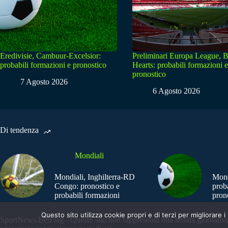
Eredivisie, Cambuur-Excelsior:
Preliminari Europa League, B
probabili formazioni e pronostico
Hearts: probabili formazioni e
pronostico
7 Agosto 2026
6 Agosto 2026
Di tendenza
Mondiali
Mondiali, Inghilterra-RD
Mond
Congo: pronostico e
prob
probabili formazioni
pron
Questo sito utilizza cookie propri e di terzi per migliorar
SportNews.BetFlag - Questo sito non rappresenta una testata giornalist