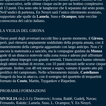
tre consecutive, nelle ultime cinque uscite per un bottino complessivo
di 13 punti. Ora sono otto le lunghezze che li separano dal sesto posto.
Nell’undici di partenza, En Nesyri sarà l’unico riferimento avanzato,
supportato alle spalle da
Lamela
, Suso e
Ocampos
, tutte vecchie
conoscenza del calcio italiano.
LA VIGILIA DEL GIRONA
Stessi punti degli avversari raccolti fino a questo momento, il
Girona
,
però, può ritenersi ampiamente soddisfatto della propria annata, con il
mantenimento della categoria agguantato con largo anticipo. Non c’è
ancora la matematica a sancirlo, ma la compagine guidata da
Munoz
gode di un distacco notevole sulla zona rossa e adesso può affrontare
questi ultimi impegni con grande serenità. I biancorossi hanno ottenuto
degli ottimi risultati di recente, con 10 punti ottenuti nelle scorse cinque
giornate. Inoltre, con 48 reti messe a segno, vantano il quarto atto più
prolifico del campionato. Nello schieramento iniziale,
Castellanos
fungerà da boa in attacco, con il sostegno del quartetto di trequartisti
formato da
Couto
, Martin, Tsygankov e Riquelme.
PROBABILI FORMAZIONI
SIVIGLIA
(4-2-3-1): Dimitrovic; Acuna, Baldé, Gudelj, Navas;
Fernando, Rakitic; Lamela, Suso, L. Ocampos; Y. En Nesyri.