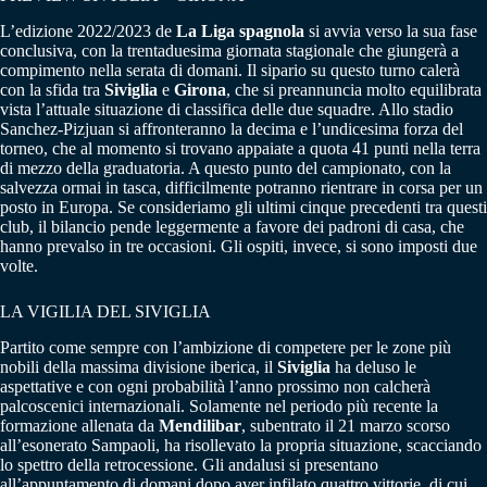
L’edizione 2022/2023 de
La Liga spagnola
si avvia verso la sua fase
conclusiva, con la trentaduesima giornata stagionale che giungerà a
compimento nella serata di domani. Il sipario su questo turno calerà
con la sfida tra
Siviglia
e
Girona
, che si preannuncia molto equilibrata
vista l’attuale situazione di classifica delle due squadre. Allo stadio
Sanchez-Pizjuan si affronteranno la decima e l’undicesima forza del
torneo, che al momento si trovano appaiate a quota 41 punti nella terra
di mezzo della graduatoria. A questo punto del campionato, con la
salvezza ormai in tasca, difficilmente potranno rientrare in corsa per un
posto in Europa. Se consideriamo gli ultimi cinque precedenti tra questi
club, il bilancio pende leggermente a favore dei padroni di casa, che
hanno prevalso in tre occasioni. Gli ospiti, invece, si sono imposti due
volte.
LA VIGILIA DEL SIVIGLIA
Partito come sempre con l’ambizione di competere per le zone più
nobili della massima divisione iberica, il
Siviglia
ha deluso le
aspettative e con ogni probabilità l’anno prossimo non calcherà
palcoscenici internazionali. Solamente nel periodo più recente la
formazione allenata da
Mendilibar
, subentrato il 21 marzo scorso
all’esonerato Sampaoli, ha risollevato la propria situazione, scacciando
lo spettro della retrocessione. Gli andalusi si presentano
all’appuntamento di domani dopo aver infilato quattro vittorie, di cui