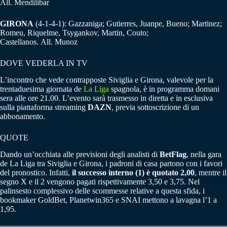
All. Mendilibar
GIRONA
(4-1-4-1): Gazzaniga; Gutierres, Juanpe, Bueno; Martinez;
Romeu, Riquelme, Tsygankov, Martin, Couto;
Castellanos. All. Munoz
DOVE VEDERLA IN TV
L’incontro che vede contrapposte Siviglia e Girona, valevole per la
trentaduesima giornata de
La Liga
spagnola, è in programma domani
sera alle ore 21.00. L’evento sarà trasmesso in diretta e in esclusiva
sulla piattaforma streaming
DAZN
, previa sottoscrizione di un
abbonamento.
QUOTE
Dando un’occhiata alle previsioni degli analisti di
BetFlag
, nella gara
de La Liga tra Siviglia e Girona, i padroni di casa partono con i favori
del pronostico. Infatti,
il successo interno (1) è quotato 2,00
, mentre il
segno X e il 2 vengono pagati rispettivamente 3,50 e 3,75. Nel
palinsesto complessivo delle scommesse relative a questa sfida, i
bookmaker GoldBet, Planetwin365 e SNAI mettono a lavagna l’1 a
1,95.