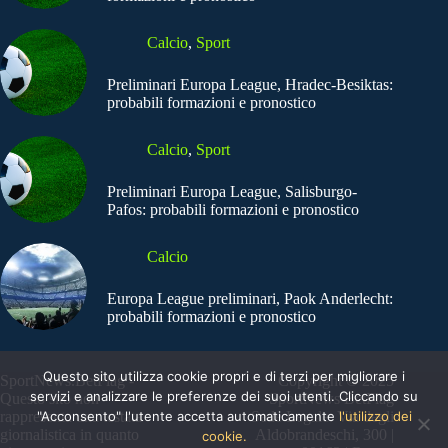
Calcio
,
Sport
Preliminari Europa League, Hradec-Besiktas:
probabili formazioni e pronostico
Calcio
,
Sport
Preliminari Europa League, Salisburgo-
Pafos: probabili formazioni e pronostico
Calcio
Europa League preliminari, Paok Anderlecht:
probabili formazioni e pronostico
Questo sito utilizza cookie propri e di terzi per migliorare i
SportNews.BetFlag -
Copyright © 2025
servizi e analizzare le preferenze dei suoi utenti. Cliccando su
Questo sito non
SportNews BetFlag
"Acconsento" l'utente accetta automaticamente
l'utilizzo dei
rappresenta una testata
Sede Legale: Via degli
giornalistica in quanto
Aldobrandeschi, 300 |
cookie.