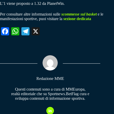
L’1 viene proposto a 1.32 da PlanetWin.
Per consultare altre informazioni sulle
scommesse sul basket
e le
manifestazioni sportive, puoi visitare la
sezione dedicata
Fa
W
Te
X
ce
ha
le
bo
ts
gr
ok
A
a
pp
m
Redazione MME
Questi contenuti sono a cura di MMEuropa,
realtà editoriale che su Sportnews.BetFlag cura e
sviluppa contenuti di informazione sportiva.