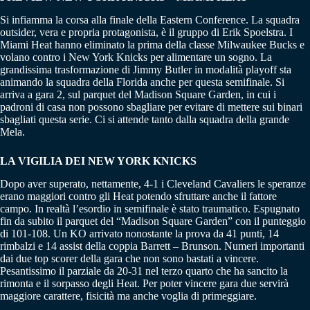
Si infiamma la corsa alla finale della Eastern Conference. La squadra
outsider, vera e propria protagonista, è il gruppo di Erik Spoelstra. I
Miami Heat hanno eliminato la prima della classe Milwaukee Bucks e
volano contro i New York Knicks per alimentare un sogno. La
grandissima trasformazione di Jimmy Butler in modalità playoff sta
animando la squadra della Florida anche per questa semifinale. Si
arriva a gara 2, sul parquet del Madison Square Garden, in cui i
padroni di casa non possono sbagliare per evitare di mettere sui binari
sbagliati questa serie. Ci si attende tanto dalla squadra della grande
Mela.
LA VIGILIA DEI NEW YORK KNICKS
Dopo aver superato, nettamente, 4-1 i Cleveland Cavaliers le speranze
erano maggiori contro gli Heat potendo sfruttare anche il fattore
campo. In realtà l’esordio in semifinale è stato traumatico. Espugnato
fin da subito il parquet del “Madison Square Garden” con il punteggio
di 101-108. Un KO arrivato nonostante la prova da 41 punti, 14
rimbalzi e 14 assist della coppia Barrett – Brunson. Numeri importanti
dai due top scorer della gara che non sono bastati a vincere.
Pesantissimo il parziale da 20-31 nel terzo quarto che ha sancito la
rimonta e il sorpasso degli Heat. Per poter vincere gara due servirà
maggiore carattere, fisicità ma anche voglia di primeggiare.