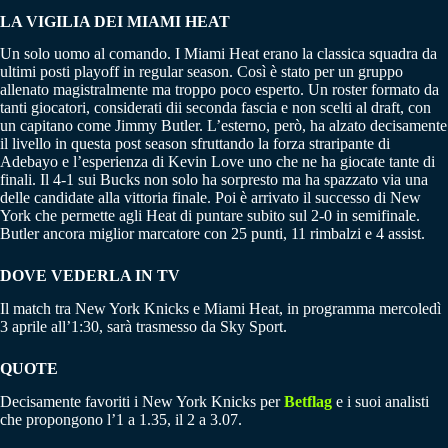
LA VIGILIA DEI MIAMI HEAT
Un solo uomo al comando. I Miami Heat erano la classica squadra da
ultimi posti playoff in regular season. Così è stato per un gruppo
allenato magistralmente ma troppo poco esperto. Un roster formato da
tanti giocatori, considerati dii seconda fascia e non scelti al draft, con
un capitano come Jimmy Butler. L’esterno, però, ha alzato decisamente
il livello in questa post season sfruttando la forza straripante di
Adebayo e l’esperienza di Kevin Love uno che ne ha giocate tante di
finali. Il 4-1 sui Bucks non solo ha sorpresto ma ha spazzato via una
delle candidate alla vittoria finale. Poi è arrivato il successo di New
York che permette agli Heat di puntare subito sul 2-0 in semifinale.
Butler ancora miglior marcatore con 25 punti, 11 rimbalzi e 4 assist.
DOVE VEDERLA IN TV
Il match tra New York Knicks e Miami Heat, in programma mercoledì
3 aprile all’1:30, sarà trasmesso da Sky Sport.
QUOTE
Decisamente favoriti i New York Knicks per
Betflag
e i suoi analisti
che propongono l’1 a 1.35, il 2 a 3.07.