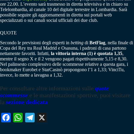
ore 22.00. L’evento sarà trasmesso in diretta televisiva e in chiaro su
Telelombardia, al canale 10 del digitale terrestre in Lombardia. Sarà
possibile seguire gli aggiornamenti in diretta sui portali web
specializzati o sui canali social ufficiali dei due club.
QUOTE
Secondo le previsioni degli esperti in
betting
di
BetFlag
, nella finale di
Copa del Rey tra Real Madrid e Osasuna, i padroni di casa partono
nettamente favoriti. Infatti,
la vittoria interna (1) è quotata 1,35
,
mentre il segno X e il 2 vengono pagati rispettivamente 5,15 e 8,30.
Nel palinsesto complessivo delle scommesse relative a questa gara, i
bookmaker Eurobet e StarCasinò propongono l’1 a 1,33; VinciTu,
invece, lo mette a lavagna a 1,32.
Per consultare altre informazioni sulle
quote
scommesse
e le manifestazioni sportive, puoi visitare
la
sezione dedicata
Fa
W
Te
X
ce
ha
le