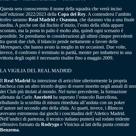
Questa sera conosceremo il nome della squadra che verrà inciso
sull’edizione 2022/2023 della
Copa del Rey
. A contendersi l’ambito
trofeo saranno
Real Madrid
e
Osasuna
, che daranno vita a una finale
inedita. A poche ore dal fischio d’inizio, l’esito della sfida appare
scontato, ma la posta in palio è molto alta, quindi ogni scenario è
possibile. Se prendiamo in considerazioni gli ultimi cinque precedenti
tra questi due club, il bilancio pende nettamente a favore delle
Merengues
, che hanno avuto la meglio in tre occasioni. Due volte,
invece, il confronto è terminato in parità, mentre per imbattersi in una
vittoria degli ospiti è necessario risalire fino a maggio 2009.
LA VIGILIA DEL REAL MADRID
Il
Real Madrid
ha intenzione di arricchire ulteriormente la propria
bacheca con un altro trionfo degno di essere inserito negli annali di uno
dei Club più titolati al mondo. Nel turno precedente, la formazione
allenata da Carlo
Ancelotti
ha superato l’ostacolo Barcellona,
ribaltando la sconfitta di misura rimediata all’andata con un poker
d’autore nel secondo atto della sfida. Ai quarti, invece, i
Blancos
avevano estromesso dai giochi i concittadini dell’Atletico Madrid.
Nell’undici di partenza, il tecnico italiano punterà sul rodato tridente
offensivo formato da
Rodrygo
e Vinicius ai lati della punta centrale
Benzema
.