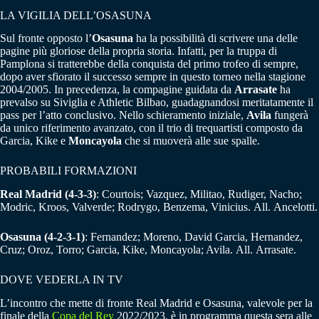
LA VIGILIA DELL’OSASUNA
Sul fronte opposto l’
Osasuna
ha la possibilità di scrivere una delle
pagine più gloriose della propria storia. Infatti, per la truppa di
Pamplona si tratterebbe della conquista del primo trofeo di sempre,
dopo aver sfiorato il successo sempre in questo torneo nella stagione
2004/2005. In precedenza, la compagine guidata da
Arrasate
ha
prevalso su Siviglia e Athletic Bilbao, guadagnandosi meritatamente il
pass per l’atto conclusivo. Nello schieramento iniziale,
Avila
fungerà
da unico riferimento avanzato, con il trio di trequartisti composto da
Garcia, Kike e
Moncayola
che si muoverà alle sue spalle.
PROBABILI FORMAZIONI
Real Madrid
(4-3-3)
: Courtois; Vazquez, Militao, Rudiger, Nacho;
Modric, Kroos, Valverde; Rodrygo, Benzema, Vinicius. All. Ancelotti.
Osasuna
(4-2-3-1)
: Fernandez; Moreno, David Garcia, Hernandez,
Cruz; Oroz, Torro; Garcia, Kike, Moncayola; Avila. All. Arrasate.
DOVE VEDERLA IN TV
L’incontro che mette di fronte Real Madrid e Osasuna, valevole per la
finale della
Copa del Rey
2022/2023, è in programma questa sera alle