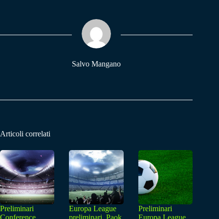
bo
ts
gr
ok
A
a
pp
m
Salvo Mangano
Articoli correlati
Preliminari
Europa League
Preliminari
Conference
preliminari, Paok
Europa League,