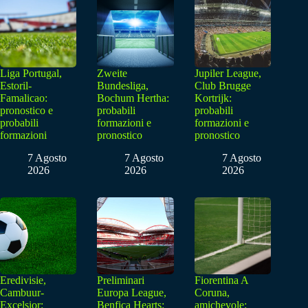
Liga Portugal,
Zweite
Jupiler League,
Estoril-
Bundesliga,
Club Brugge
Famalicao:
Bochum Hertha:
Kortrijk:
pronostico e
probabili
probabili
probabili
formazioni e
formazioni e
formazioni
pronostico
pronostico
7 Agosto
7 Agosto
7 Agosto
2026
2026
2026
Eredivisie,
Preliminari
Fiorentina A
Cambuur-
Europa League,
Coruna,
Excelsior:
Benfica Hearts:
amichevole: