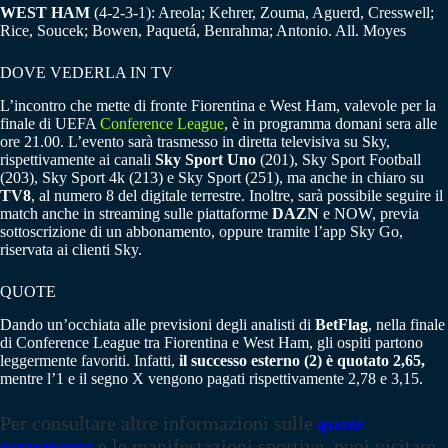
WEST HAM
(4-2-3-1): Areola; Kehrer, Zouma, Aguerd, Cresswell;
Rice, Soucek; Bowen, Paquetá, Benrahma; Antonio. All. Moyes
DOVE VEDERLA IN TV
L’incontro che mette di fronte Fiorentina e West Ham, valevole per la
finale di UEFA
Conference League
, è in programma domani sera alle
ore 21.00. L’evento sarà trasmesso in diretta televisiva su Sky,
rispettivamente ai canali
Sky Sport Uno
(201), Sky Sport Football
(203), Sky Sport 4k (213) e Sky Sport (251), ma anche in chiaro su
TV8
, al numero 8 del digitale terrestre. Inoltre, sarà possibile seguire il
match anche in streaming sulle piattaforme
DAZN
e NOW, previa
sottoscrizione di un abbonamento, oppure tramite l’app Sky Go,
riservata ai clienti Sky.
QUOTE
Dando un’occhiata alle previsioni degli analisti di
BetFlag
, nella finale
di Conference League tra Fiorentina e West Ham, gli ospiti partono
leggermente favoriti. Infatti,
il successo esterno (2) è quotato 2,65,
mentre l’1 e il segno X vengono pagati rispettivamente 2,78 e 3,15.
Per consultare altre informazioni sulle
quote
scommesse
e le manifestazioni sportive, puoi visitare