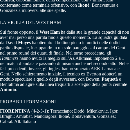
confermato come terminale offensivo, con
Ikonè
, Bonaventura e
Gonzalez a muoversi alle sue spalle.
LA VIGILIA DEL WEST HAM
Sul fronte opposto, il
West Ham
ha dalla sua la grande capacità di non
aver mai perso una partita fino a questo momento. La squadra guidata
da David
Moyes
ha ottenuto il bottino pieno in undici delle dodici
partite disputate, incappando in un solo pareggio sul campo del Gent
nel primo round dei quarti di finale. Nel turno precedente, gli
Hammers
hanno avuto la meglio sull’Az Alkmaar, imponendo 2 a 1
nel match d’andata e passando di misura anche nel secondo atto. Nelle
fasi precedenti, invece, gli inglesi hanno superato AEK Larnaca e
Gent. Nello schieramento iniziale, il tecnico ex Everton adotterà un
modulo speculare a quello degli avversari, con Bowen,
Paquetà
e
Benrahma ad agire sulla linea trequarti a sostegno della punta centrale
Antonio
.
PROBABILI FORMAZIONI
FIORENTINA
(4-2-3-1): Terracciano; Dodò, Milenkovic, Igor,
Biraghi; Amrabat, Mandragora; Ikoné, Bonaventura, Gonzalez;
Cabral. All. Italiano