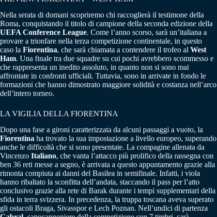
Nella serata di domani scopriremo chi raccoglierà il testimone della
Roma, conquistando il titolo di campione della seconda edizione della
UEFA Conference League
. Come l’anno scorso, sarà un’italiana a
provare a trionfare nella terza competizione continentale, in questo
caso la
Fiorentina
, che sarà chiamata a contendere il trofeo al
West
Ham
. Una finale tra due squadre su cui pochi avrebbero scommesso e
che rappresenta un inedito assoluto, in quanto non si sono mai
affrontate in confronti ufficiali. Tuttavia, sono in arrivate in fondo le
formazioni che hanno dimostrato maggiore solidità e costanza nell’arco
dell’intero torneo.
LA VIGILIA DELLA FIORENTINA
Dopo una fase a gironi caratterizzata da alcuni passaggi a vuoto, la
Fiorentina
ha trovato la sua impostazione a livello europeo, superando
anche le difficoltà che si sono presentate. La compagine allenata da
Vincenzo
Italiano
, che vanta l’attacco più prolifico della rassegna con
ben 36 reti messe a segno, è arrivata a questo appuntamento grazie alla
rimonta compiuta ai danni del Basilea in semifinale. Infatti, i viola
hanno ribaltato la sconfitta dell’andata, staccando il pass per l’atto
conclusivo grazie alla rete di Barak durante i tempi supplementari della
sfida in terra svizzera. In precedenza, la truppa toscana aveva superato
gli ostacoli Braga, Sivasspor e Lech Poznan. Nell’undici di partenza
Cabral
, capocannoniere della competizione con 7 timbri, sarà