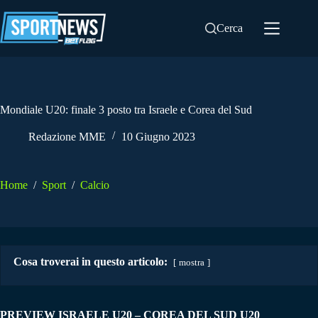
Salta
al
Cerca
contenuto
Mondiale U20: finale 3 posto tra Israele e Corea del Sud
Redazione MME
10 Giugno 2023
Home
/
Sport
/
Calcio
Cosa troverai in questo articolo:
mostra
PREVIEW ISRAELE U20 – COREA DEL SUD U20