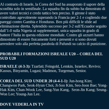
Al contrario di Israele, la Corea del Sud ha assaporato il sapore della
sconfitta solo in semifinale. La squadra fin da subito ha dimostrato di
avere valori tecnici e credo tattico ben preciso. Il girone è stato
controllato agevolmente superando la Francia per 2-1 e cogliendo due
pareggi contro Gambia e Honduras. Ben più difficili le sfide ad
eliminazione diretta. Splendido successo per 3-2 sull?Ecuador seguito
dall’1-0 sulla Nigeria ai supplementari, unica squadra in grado di
battere l’Italia in questa edizione mondiale. Contro gli azzurri hanno
dimostrato di essere fisicamente forti e presenti e si sono dovuti
arrendere solo alla perfetta parabola di Pafundi su calcio di punizione.
PROBABILI FORMAZIONI ISREALE U20 – COREA DEL
SUD U20
ISRAELE (4-3-3):
Tzarfati; Feingold, Lemkin, Israelov, Revivo;
Kassus, Binyamin, Lugasi; Madmon, Turgeman, Senior.
COREA DEL SUD UNDER 20 (4-4-1-1)
: Jun-hong Kim;
Changwoo Park, Seok-Hyun Choi, Ji-Soo Kim, Seo-Joon Bae; Yong-
Hak Kim, Chan-Wook Lee, Sang-Yun Kang, Seon-Jin Kang; Seung-
Won Lee; Young-Jun Lee.
DOVE VEDERLA IN TV