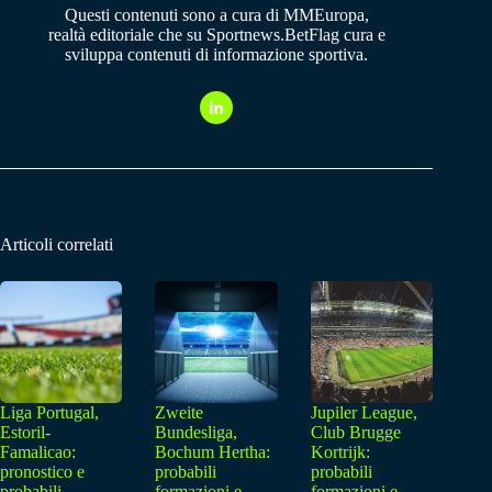
Questi contenuti sono a cura di MMEuropa,
realtà editoriale che su Sportnews.BetFlag cura e
sviluppa contenuti di informazione sportiva.
Articoli correlati
Liga Portugal,
Zweite
Jupiler League,
Estoril-
Bundesliga,
Club Brugge
Famalicao:
Bochum Hertha:
Kortrijk:
pronostico e
probabili
probabili
probabili
formazioni e
formazioni e