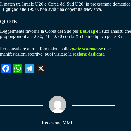
Il match tra Israele U20 e Corea del Sud U20, in programma domenica
11 giugno alle 19:30, non avrà una copertura televisiva.
QUOTE
Leggermente favorita la Corea del Sud per
BetFlag
e i suoi analisti che
propongono il 2 a 2.30, l’1 a 2.70 con la X che moltiplica per 3.35.
Per consultare altre informazioni sulle
quote scommesse
e le
manifestazioni sportive, puoi visitare la
sezione dedicata
Fa
W
Te
X
ce
ha
le
bo
ts
gr
ok
A
a
pp
m
Redazione MME