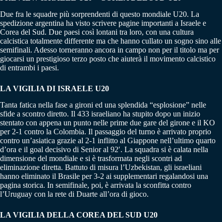
Due fra le squadre più sorprendenti di questo mondiale U20. La
spedizione argentina ha visto scrivere pagine importanti a Israele e
Corea del Sud. Due paesi così lontani tra loro, con una cultura
calcistica totalmente differente ma che hanno cullato un sogno sino alle
semifinali. Adesso torneranno ancora in campo non per il titolo ma per
giocarsi un prestigioso terzo posto che aiuterà il movimento calcistico
di entrambi i paesi.
LA VIGILIA DI ISRAELE U20
Tanta fatica nella fase a gironi ed una splendida “esplosione” nelle
sfide a scontro diretto. Il 433 israeliano ha stupito dopo un inizio
stentato con appena un punto nelle prime due gare del girone e il KO
per 2-1 contro la Colombia. Il passaggio del turno è arrivato proprio
contro un’asiatica grazie al 2-1 inflitto al Giappone nell’ultimo quarto
d’ora e il goal decisivo di Senior al 92′. La squadra si è calata nella
dimensione del mondiale e si è trasformata negli scontri ad
eliminazione diretta. Battuto di misura l’Uzbekistan, gli israeliani
hanno eliminato il Brasile per 3-2 ai supplementari regalandosi una
pagina storica. In semifinale, poi, è arrivata la sconfitta contro
l’Uruguay con la rete di Duarte all’ora di gioco.
LA VIGILIA DELLA COREA DEL SUD U20