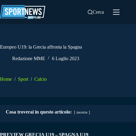
Salta
al
Cerca
contenuto
Europeo U19: la Grecia affronta la Spagna
Redazione MME
6 Luglio 2023
Home
/
Sport
/
Calcio
Cosa troverai in questo articolo:
mostra
PREVIEW GRECIA U19 – SPAGNA U19