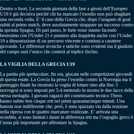
Dentro o fuori. La seconda giornata della fase a gironi dell’Europeo
U19 è già decisiva perché chi ha mancato l’esordio non può sbagliare
una seconda volta. E’ il caso della Grecia che, dopo l’uragano di goal
subiti al primo match, deve assolutamente strappare un successo contro
la quotata Spagna. Di pari passo, le furie rosse stanno facendo
benissimo con l?Under 21 e puntano alla doppietta anche con l’Under
19 a dimostrazione di un percorso vincente e continui a carattere
giovanile. Le differenze tecniche e tattiche sono evidenti ma il giudizio
del campo sarà l’unico che conterà al triplice fischio.
LA VIGILIA DELLA GRECIA U19
La partita più spettacolare, fin ora, giocata nelle competizioni giovanili
di questa estate. La Grecia ha perso l’esordio contro la Norvegia ma il
punteggio finale ha mostrato la voglia di lottare sino alla fine. I
norvegesi si sono imposti per 5-4 mettendo in mostra le due facce della
stessa medaglia. I giovani ragazzi del commissario tecnico Theos
hanno subito ben cinque reti nei primi quarantacinque minuti. Una
batosta non indifferente che, però, è stata spazzata via dalla reazione
nella ripresa con le quattro marcature realizzate. E’ arrivata una
sconfitta, si sono limitati i danni in differenza reti ma l’orgoglio greco è
l’arma più importante per affrontare la Spagna.