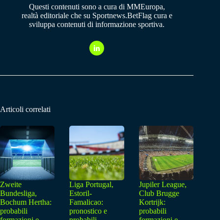
Questi contenuti sono a cura di MMEuropa,
realtà editoriale che su Sportnews.BetFlag cura e
sviluppa contenuti di informazione sportiva.
Articoli correlati
Zweite
Liga Portugal,
Jupiler League,
Bundesliga,
Estoril-
Club Brugge
Bochum Hertha:
Famalicao:
Kortrijk:
probabili
pronostico e
probabili
formazioni e
probabili
formazioni e