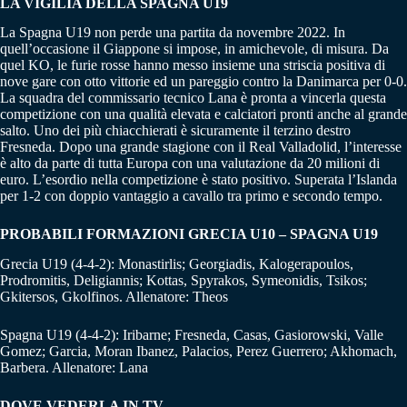
LA VIGILIA DELLA SPAGNA U19
La Spagna U19 non perde una partita da novembre 2022. In
quell’occasione il Giappone si impose, in amichevole, di misura. Da
quel KO, le furie rosse hanno messo insieme una striscia positiva di
nove gare con otto vittorie ed un pareggio contro la Danimarca per 0-0.
La squadra del commissario tecnico Lana è pronta a vincerla questa
competizione con una qualità elevata e calciatori pronti anche al grande
salto. Uno dei più chiacchierati è sicuramente il terzino destro
Fresneda. Dopo una grande stagione con il Real Valladolid, l’interesse
è alto da parte di tutta Europa con una valutazione da 20 milioni di
euro. L’esordio nella competizione è stato positivo. Superata l’Islanda
per 1-2 con doppio vantaggio a cavallo tra primo e secondo tempo.
PROBABILI FORMAZIONI GRECIA U10 – SPAGNA U19
Grecia U19 (4-4-2): Monastirlis; Georgiadis, Kalogerapoulos,
Prodromitis, Deligiannis; Kottas, Spyrakos, Symeonidis, Tsikos;
Gkitersos, Gkolfinos. Allenatore: Theos
Spagna U19 (4-4-2): Iribarne; Fresneda, Casas, Gasiorowski, Valle
Gomez; Garcia, Moran Ibanez, Palacios, Perez Guerrero; Akhomach,
Barbera. Allenatore: Lana
DOVE VEDERLA IN TV