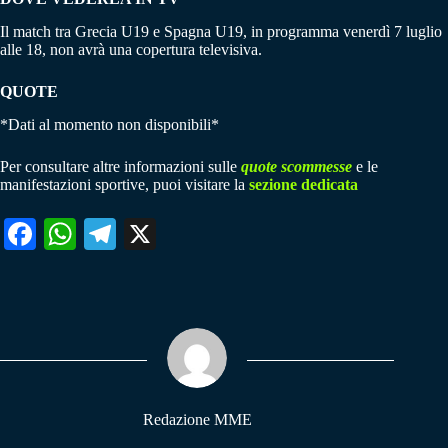
Il match tra Grecia U19 e Spagna U19, in programma venerdì 7 luglio
alle 18, non avrà una copertura televisiva.
QUOTE
*Dati al momento non disponibili*
Per consultare altre informazioni sulle
quote scommesse
e le
manifestazioni sportive, puoi visitare la
sezione dedicata
Fa
W
Te
X
ce
ha
le
bo
ts
gr
ok
A
a
pp
m
Redazione MME