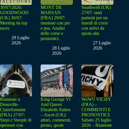
30/07/2026:
MONT DE
Southwell (UK)
GOODWOOD
MARSAN
27/07: tanti
(UK) 30/07:
[FRA] 29/07:
partenti per un
Meeting da top
riunione con psi
lunedì di corse
races
e psa. Analisi
con arrivi da
delle corse e
quota alta
29 Luglio
pronostici.
2026
27 Luglio
28 Luglio
2026
2026
Riunione a
King George VI
WoW!! VICHY
Deauville-
And Queen
(FRA) –
Clairefontaine
Elizabeth Stakes
COMMENTI E
(FRA) 27/07:
– Ascot (UK):
PRONOSTICI:
Siepi e Steeple di
attori, commenti,
Sabato 25 luglio
spessore con
prono, quote
2026 – Riunione