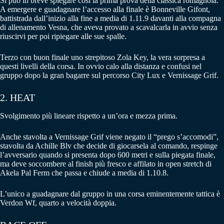
Si può in breve spiegare così la prima prova della classica romagnola.
A emergere e guadagnare l’accesso alla finale è Bonneville Gifont,
battistrada dall’inizio alla fine a media di 1.11.9 davanti alla compagna
di allenamento Vesna, che aveva provato a scavalcarla in avvio senza
riuscirvi per poi ripiegare alle sue spalle.
Terzo con buon finale uno strepitoso Zola Key, la vera sorpresa a
questi livelli della corsa. In ovvio calo alla distanza e confusi nel
gruppo dopo la gran bagarre sul percorso City Lux e Vernissage Grif.
2. HEAT
Svolgimento più lineare rispetto a un’ora e mezza prima.
Anche stavolta a Vernissage Grif viene negato il “prego s’accomodi”,
stavolta da Achille Blv che decide di giocarsela al comando, respinge
l’avversario quando si presenta dopo 600 metri e sulla piegata finale,
ma deve soccombere al finish più fresco e affilato in open stretch di
Akela Pal Ferm che passa e chiude a media di 1.10.8.
L’unico a guadagnare dal gruppo in una corsa eminentemente tattica è
Verdon Wf, quarto a velocità doppia.