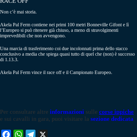
RACE OFF
Non c’è mai storia.
Akela Pal Ferm contiene nei primi 100 metri Bonneville Gifont e lì
l’Europeo si può ritenere già chiuso, a meno di stravolgimenti
imprevedibili che non avvengono.
Una marcia di trasferimento coi due incolonnati prima dello stacco
conclusivo a media che spiega quasi tutto di quel che (non) è successo
di 1.13.3.
Akela Pal Ferm vince il race off e il Campionato Europeo.
Per consultare altre
informazioni
sulle
corse ippiche
e sui cavalli in gara, puoi visitare la
sezione dedicata
Fa
W
Te
X