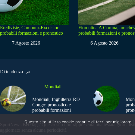
Eredivisie, Cambuur-Excelsior:
Fiorentina A Coruna, amichev
probabili formazioni e pronostico
probabili formazioni e pronos
7 Agosto 2026
6 Agosto 2026
Di tendenza
Mondiali
Mondiali, Inghilterra-RD
Mond
Congo: pronostico e
prob
probabili formazioni
pron
Questo sito utilizza cookie propri e di terzi per migliorar
SportNews.BetFlag - Questo sito non rappresenta una testata giornalist
aggiornato senza alcuna periodicità