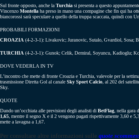
Sul fronte opposto, anche la
Turchia
si presenta a questo appuntamento 
Vincenzo
Montella
ha preso in mano una compagine che fin qui ha ottenut
biancorossi sarà speculare a quello della truppa scaccata, quindi con U
PROBABILI FORMAZIONI
CROAZIA
(4-2-3-1): Livakovic; Juranovic, Sutalo, Gvardiol, Sosa; 
TURCHIA
(4-2-3-1): Gunok; Celik, Demiral, Soyuncu, Kadioglu; Ko
DOVE VEDERLA IN TV
L’incontro che mette di fronte Croazia e Turchia, valevole per la settim
trasmissione Diretta Gol al canale
Sky Sport Calcio
, al 202 del satell
Sky.
QUOTE
Dando un’occhiata alle previsioni degli analisti di
BetFlag
, nella gara 
1,65
, mentre il segno X e il 2 vengono pagati rispettivamente 3,60 e 5
mette a lavagna a 1,67.
Per consultare altre informazioni sulle
quote scommes