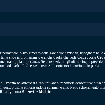
er permettere lo svolgimento delle gare delle nazionali, impegnate nelle
a le tante sfide in programma c’è anche quella che vede contrapposte
Croa
e una doppia importanza. Se consideriamo gli ultimi cinque precedenti t
na sola volta. In due casi, invece, il confronto è terminato in parità.
 la
Croazia
ha attivato il turbo, infilando tre vittorie consecutive e issa
 in quattro uscite e incassandone solamente una. Nello schieramento iniz
ediana agiranno Brozovic e
Modric
.