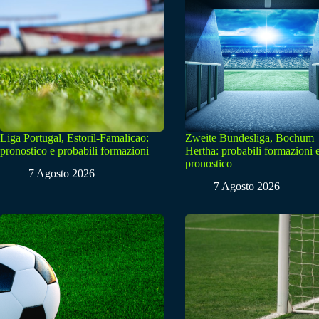
Liga Portugal, Estoril-Famalicao:
Zweite Bundesliga, Bochum
pronostico e probabili formazioni
Hertha: probabili formazioni 
pronostico
7 Agosto 2026
7 Agosto 2026