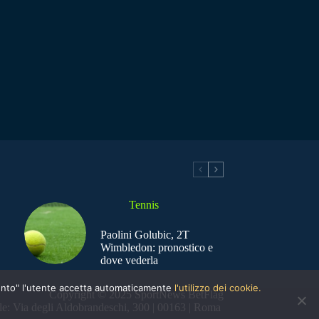
Tennis
Paolini Golubic, 2T
Wimbledon: pronostico e
dove vederla
nsento" l'utente accetta automaticamente
l'utilizzo dei cookie.
Copyright © 2025 SportNews BetFlag
e: Via degli Aldobrandeschi, 300 | 00163 | Roma