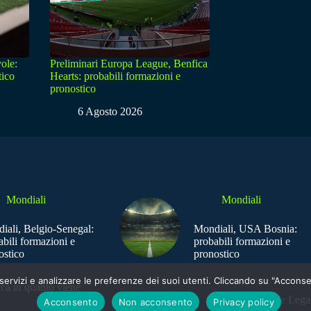
ole:
Preliminari Europa League, Benfica
tico
Hearts: probabili formazioni e
pronostico
6 Agosto 2026
Mondiali
Mondiali
iali, Belgio-Senegal:
Mondiali, USA Bosnia:
abili formazioni e
probabili formazioni e
ostico
pronostico
e i servizi e analizzare le preferenze dei suoi utenti. Cliccando su "Acco
ica in quanto viene
Sede Legal
Acconsento
Non acconsento
Privacy policy