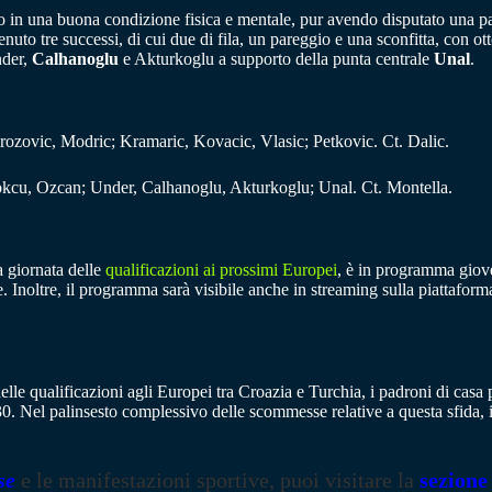
in una buona condizione fisica e mentale, pur avendo disputato una part
o tre successi, di cui due di fila, un pareggio e una sconfitta, con otto
nder,
Calhanoglu
e Akturkoglu a supporto della punta centrale
Unal
.
Brozovic, Modric; Kramaric, Kovacic, Vlasic; Petkovic. Ct. Dalic.
kcu, Ozcan; Under, Calhanoglu, Akturkoglu; Unal. Ct. Montella.
a giornata delle
qualificazioni ai prossimi Europei
, è in programma giove
ite. Inoltre, il programma sarà visibile anche in streaming sulla piatta
delle qualificazioni agli Europei tra Croazia e Turchia, i padroni di casa 
,30. Nel palinsesto complessivo delle scommesse relative a questa sfida,
se
e le manifestazioni sportive, puoi visitare la
sezione