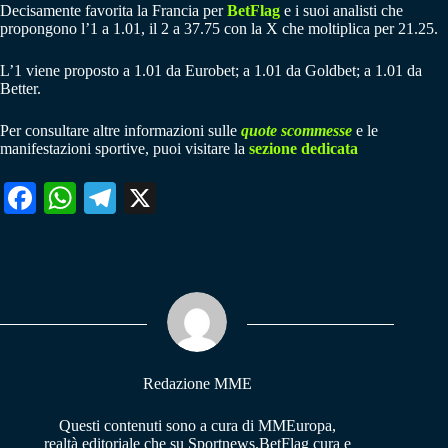
Decisamente favorita la Francia per
BetFlag
e i suoi analisti che
propongono l’1 a 1.01, il 2 a 37.75 con la X che moltiplica per 21.25.
L’1 viene proposto a 1.01 da Eurobet; a 1.01 da Goldbet; a 1.01 da
Better.
Per consultare altre informazioni sulle
quote scommesse
e le
manifestazioni sportive, puoi visitare la
sezione dedicata
Fa
W
Te
X
ce
ha
le
bo
ts
gr
ok
A
a
pp
m
Redazione MME
Questi contenuti sono a cura di MMEuropa,
realtà editoriale che su Sportnews.BetFlag cura e