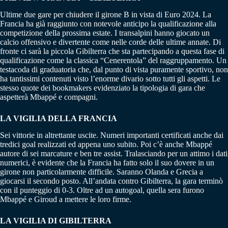
Ultime due gare per chiudere il girone B in vista di Euro 2024. La
Francia ha già raggiunto con notevole anticipo la qualificazione alla
competizione della prossima estate. I transalpini hanno giocato un
calcio offensivo e divertente come nelle corde delle ultime annate. Di
fronte ci sarà la piccola Gibilterra che sta partecipando a questa fase di
qualificazione come la classica “Cenerentola” del raggruppamento. Un
testacoda di graduatoria che, dal punto di vista puramente sportivo, non
ha tantissimi contenuti visto l’enorme divario sotto tutti gli aspetti. Le
stesso quote dei bookmakers evidenziato la tipologia di gara che
aspetterà Mbappé e compagni.
LA VIGILIA DELLA FRANCIA
Sei vittorie in altrettante uscite. Numeri importanti certificati anche dai
tredici goal realizzati ed appena uno subito. Poi c’è anche Mbappé
autore di sei marcature e ben tre assist. Tralasciando per un attimo i dati
numerici, è evidente che la Francia ha fatto solo il suo dovere in un
girone non particolarmente difficile. Saranno Olanda e Grecia a
giocarsi il secondo posto. All’andata contro Gibilterra, la gara terminò
con il punteggio di 0-3. Oltre ad un autogoal, quella sera furono
Mbappé e Giroud a mettere le loro firme.
LA VIGILIA DI GIBILTERRA