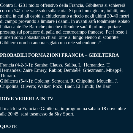
Contro il 4231 molto offensivo della Francia, Gibilterra si schiererà
con un 541 che vale solo sulla carta. Si può immaginare, infatti, una
partita in cui gli ospiti si chiuderanno a riccio negli ultimi 30-40 metri
di campo provando a limitare i danni. In avanti sarà totalmente isolato
l’attaccante De Barr che più che offendere sarà il primo a portare
pressing sul portatore di palla nel centrocampo francese. Per i resto i
numeri sono abbastanza chiari: oltre al lungo elenco di sconfitte,
Gibilterra non ha ancora siglato una rete subendone 21.
PROBABILI FORMAZIONI FRANCIA – GIBILTERRA
Francia (4-2-3-1): Samba; Clauss, Saliba, L. Hernandez, T.
Hernandez; Zaire-Emery, Rabiot; Dembélé, Griezmann, Mbappé;
Thuram.
Gibilterra (5-4-1): Coleing; Sergeant, R. Chipolina, Mouelhi, J.
Chipolina, Olivero; Walker, Pozo, Badr, El Hmidi; De Barr.
DOVE VEDERLA IN TV
Il match tra Francia e Gibilterra, in programma sabato 18 novembre
alle 20:45, sarà trasmesso da Sky Sport.
QUOTE