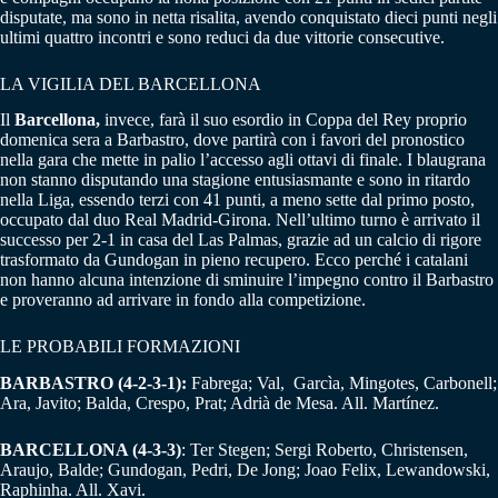
disputate, ma sono in netta risalita, avendo conquistato dieci punti negli
ultimi quattro incontri e sono reduci da due vittorie consecutive.
LA VIGILIA DEL BARCELLONA
Il
Barcellona,
invece, farà il suo esordio in Coppa del Rey proprio
domenica sera a Barbastro, dove partirà con i favori del pronostico
nella gara che mette in palio l’accesso agli ottavi di finale. I blaugrana
non stanno disputando una stagione entusiasmante e sono in ritardo
nella Liga, essendo terzi con 41 punti, a meno sette dal primo posto,
occupato dal duo Real Madrid-Girona. Nell’ultimo turno è arrivato il
successo per 2-1 in casa del Las Palmas, grazie ad un calcio di rigore
trasformato da Gundogan in pieno recupero. Ecco perché i catalani
non hanno alcuna intenzione di sminuire l’impegno contro il Barbastro
e proveranno ad arrivare in fondo alla competizione.
LE PROBABILI FORMAZIONI
BARBASTRO (4-2-3-1):
Fabrega; Val, Garcìa, Mingotes, Carbonell;
Ara, Javito; Balda, Crespo, Prat; Adrià de Mesa. All. Martínez.
BARCELLONA (4-3-3)
: Ter Stegen; Sergi Roberto, Christensen,
Araujo, Balde; Gundogan, Pedri, De Jong; Joao Felix, Lewandowski,
Raphinha. All. Xavi.