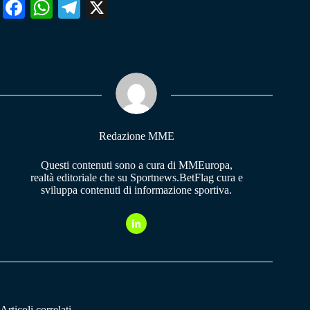
Fa
W
Te
X
ce
ha
le
bo
ts
gr
ok
A
a
pp
m
Redazione MME
Questi contenuti sono a cura di MMEuropa,
realtà editoriale che su Sportnews.BetFlag cura e
sviluppa contenuti di informazione sportiva.
Articoli correlati