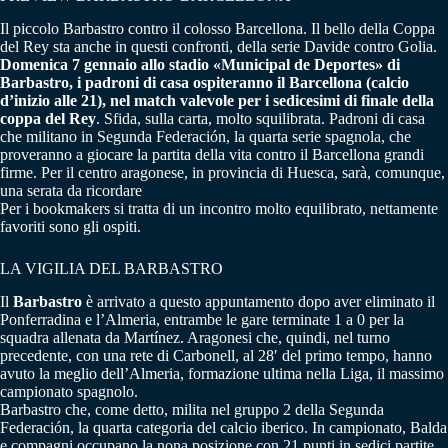
Il piccolo Barbastro contro il colosso Barcellona. Il bello della Coppa
del Rey sta anche in questi confronti, della serie Davide contro Golia.
Domenica 7 gennaio allo stadio «Municipal de Deportes» di
Barbastro, i padroni di casa ospiteranno il Barcellona (calcio
d’inizio alle 21), nel match valevole per i sedicesimi di finale della
coppa del Rey
. Sfida, sulla carta, molto squilibrata. Padroni di casa
che militano in Segunda Federación, la quarta serie spagnola, che
proveranno a giocare la partita della vita contro il Barcellona grandi
firme. Per il centro aragonese, in provincia di Huesca, sarà, comunque,
una serata da ricordare
Per i bookmakers si tratta di un incontro molto equilibrato, nettamente
favoriti sono gli ospiti.
LA VIGILIA DEL BARBASTRO
Il
Barbastro
è arrivato a questo appuntamento dopo aver eliminato il
Ponferradina e l’Almeria, entrambe le gare terminate 1 a 0 per la
squadra allenata da Martínez. Aragonesi che, quindi, nel turno
precedente, con una rete di Carbonell, al 28′ del primo tempo, hanno
avuto la meglio dell’Almeria, formazione ultima nella Liga, il massimo
campionato spagnolo.
Barbastro che, come detto, milita nel gruppo 2 della Segunda
Federación, la quarta categoria del calcio iberico. In campionato, Balda
e compagni occupano la nona posizione con 21 punti in sedici partite