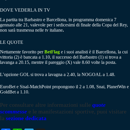
DOVE VEDERLA IN TV
La partita tra Barbastro e Barcellona, in programma domenica 7
gennaio alle 21, valevole per i sedicesimi di finale della Copa del Rey,
non sarà trasmessa nelle tv italiane
.
LE QUOTE
Nettamente favorito per
BetFlag
e i suoi analisti è il Barcellona, la cui
vittoria (2) è bancata a 1.10, il successo del Barbastro (1) si trova a
lavanga a 20.15, mentre il pareggio (X) vale 8.60 volte la posta.
L’opzione GOL si trova a lavagna a 2.40, la NOGOAL a 1.48.
EuroBet e Sisal-MatchPoint propongono il 2 a 1.08, Snai, PlanetWin e
GoldBet a 1.10.
Per consultare altre informazioni sulle
quote
scommesse
e le manifestazioni sportive, puoi visitare
la
sezione dedicata