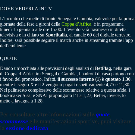
DOVE VEDERLA IN TV
L’incontro che mette di fronte Senegal e Gambia, valevole per la prima
giornata della fase a gironi della
Coppa d’Africa
, è in programma
lunedì 15 gennaio alle ore 15.00. L’evento sarà trasmesso in diretta
televisiva e in chiaro su
Sportitalia
, al canale 60 del digitale terrestre.
Inoltre, sarà possibile seguire il match anche in streaming tramite l’app
dell’emittente.
QUOTE
Dando un’occhiata alle previsioni degli analisti di
BetFlag
, nella gara
di Coppa d’Africa tra Senegal e Gambia, i padroni di casa partono con
i favori del pronostico. Infatti,
il successo interno (1) è quotato 1,30
,
mentre il segno X e il 2 vengono pagati rispettivamente 4,75 e 11,30.
Nel palinsesto complessivo delle scommesse relative a questa sfida, i
bookmaker Sisal e SNAI propongono l’1 a 1,27; Better, invece, lo
mette a lavagna a 1,28.
Per consultare altre informazioni sulle
quote
scommesse
e le manifestazioni sportive, puoi visitare
la
sezione dedicata