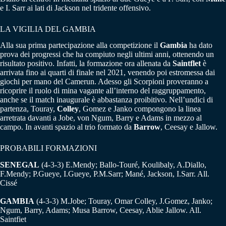
e I. Sarr ai lati di Jackson nel tridente offensivo.
LA VIGILIA DEL GAMBIA
Alla sua prima partecipazione alla competizione il
Gambia
ha dato
prova dei progressi che ha compiuto negli ultimi anni, ottenendo un
risultato positivo. Infatti, la formazione ora allenata da
Saintflet
è
arrivata fino ai quarti di finale nel 2021, venendo poi estromessa dai
giochi per mano del Camerun. Adesso gli Scorpioni proveranno a
ricoprire il ruolo di mina vagante all’interno del raggruppamento,
anche se il match inaugurale è abbastanza proibitivo. Nell’undici di
partenza, Touray,
Colley
, Gomez e Janko compongono la linea
arretrata davanti a Jobe, von Ngum, Barry e Adams in mezzo al
campo. In avanti spazio al trio formato da
Barrow
, Ceesay e Jallow.
PROBABILI FORMAZIONI
SENEGAL
(4-3-3) E.Mendy; Ballo-Touré, Koulibaly, A.Diallo,
F.Mendy; P.Gueye, I.Gueye, P.M.Sarr; Mané, Jackson, I.Sarr. All.
Cissé
GAMBIA
(4-3-3) M.Jobe; Touray, Omar Colley, J.Gomez, Janko;
Ngum, Barry, Adams; Musa Barrow, Ceesay, Ablie Jallow. All.
Saintfiet