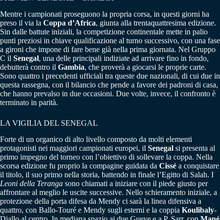
Mentre i campionati proseguono la propria corsa, in questi giorni ha
preso il via la
Coppa d’Africa
, giunta alla trentaquattresima edizione.
Sin dalle battute iniziali, la competizione continentale mette in palio
punti preziosi in chiave qualificazione al turno successivo, con una fase
a gironi che impone di fare bene già nella prima giornata. Nel Gruppo
C il
Senegal
, una delle principali indiziate ad arrivare fino in fondo,
debutterà contro il
Gambia
, che proverà a giocarsi le proprie carte.
Sono quattro i precedenti ufficiali tra queste due nazionali, di cui due in
questa rassegna, con il bilancio che pende a favore dei padroni di casa,
che hanno prevalso in due occasioni. Due volte, invece, il confronto è
terminato in parità.
LA VIGILIA DEL SENEGAL
Forte di un organico di alto livello composto da molti elementi
protagonisti nei maggiori campionati europei, il
Senegal
si presenta al
primo impegno del torneo con l’obiettivo di sollevare la coppa. Nella
scorsa edizione fu proprio la compagine guidata da
Cissé
a conquistare
il titolo, il suo primo nella storia, battendo in finale l’Egitto di Salah. I
Leoni della Teranga
sono chiamati a iniziare con il piede giusto per
affrontare al meglio le uscite successive. Nello schieramento iniziale, a
protezione della porta difesa da Mendy ci sarà la linea difensiva a
quattro, con Ballo-Touré e Mendy sugli esterni e la coppia
Koulibaly
-
Diallo al centro. In mediana spazio ai due Gueye e a P. Sarr, con
Mané